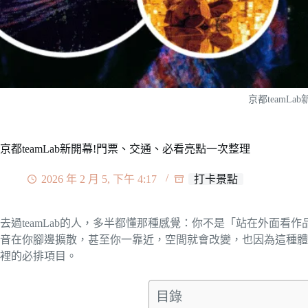
京都teamLab
京都teamLab新開幕!門票、交通、必看亮點一次整理
2026 年 2 月 5, 下午 4:17
打卡景點
去過teamLab的人，多半都懂那種感覺：你不是「站在外面
音在你腳邊擴散，甚至你一靠近，空間就會改變，也因為這種體驗
裡的必排項目。
目錄