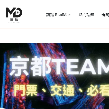
跳
至
讀點 ReadMore
熱門話題
奇
主
要
內
容