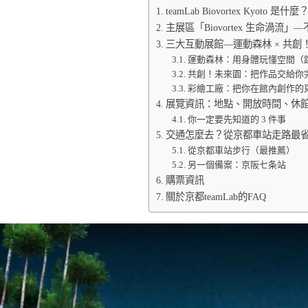
teamLab Biovortex Kyoto 
主展區「Biovortex 生命渦
三大互動展館—運動森林 × 共創！
運動森林：用身體玩懂空間（
共創！未來園：把作品交給你
彩繪工廠：把你在館內創作的
展覽資訊：地點、開放時間、休
你一定要先知道的 3 件事
交通怎麼去？從京都車站走路最
從京都車站步行（最推薦）
另一個備案：京阪七条站
購票資訊
關於京都teamLab的FAQ