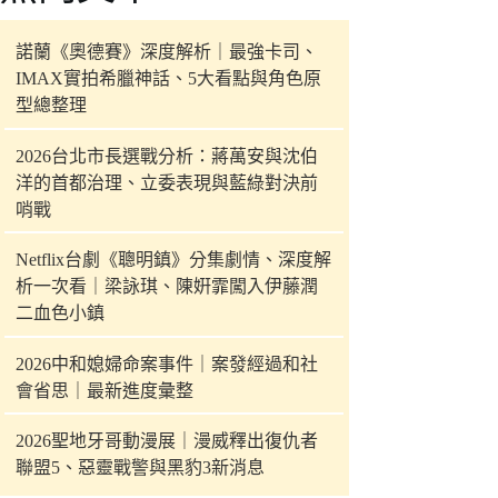
件
的
諾蘭《奧德賽》深度解析｜最強卡司、
結
IMAX實拍希臘神話、5大看點與角色原
果
型總整理
2026台北市長選戰分析：蔣萬安與沈伯
洋的首都治理、立委表現與藍綠對決前
哨戰
Netflix台劇《聰明鎮》分集劇情、深度解
析一次看｜梁詠琪、陳姸霏闖入伊藤潤
二血色小鎮
2026中和媳婦命案事件｜案發經過和社
會省思｜最新進度彙整
2026聖地牙哥動漫展｜漫威釋出復仇者
聯盟5、惡靈戰警與黑豹3新消息