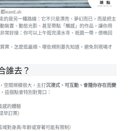
都teamLab
 Kyoto」，走的是另一種路線：它不只是漂亮、夢幻而已，而是把主
動裝置、動態光影、甚至帶點「觸感」的作品，讓你用
非常好接：你可以上午逛完清水寺、祇園一帶，傍晚回
買票、怎麼逛最順、哪些規則要先知道，避免到現場才
麼？適合誰去？
，空間規模很大，主打
沉浸式、可互動、會隨你存在而變
，這個點會特別對胃口：
技感的體驗
提早訂票）
區域對身高/年齡或穿著可能有限制）