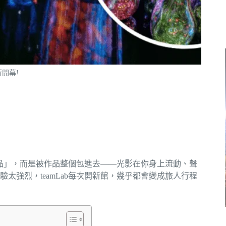
新開幕!
看作品」，而是被作品整個包進去——光影在你身上流動、聲
太強烈，teamLab每次開新館，幾乎都會變成旅人行程