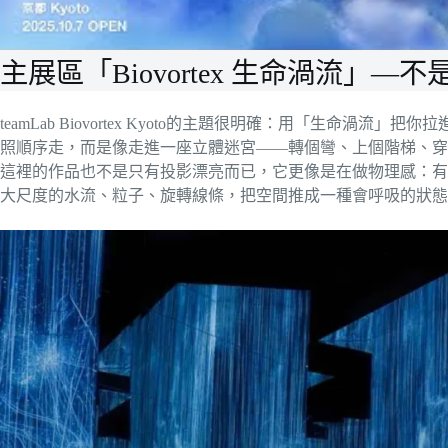
主展區「Biovortex 生命渦流」
teamLab Biovortex Kyoto的主題很明確：用「生命
照順序走，而是像走進一座立體迷宮——轉個彎、上個階梯、穿
這裡的作品也不是只有投影漂亮而已，它更像是在做物理感：有
大尺度的水流、粒子、旋轉線條，把空間推成一種會呼吸的狀態