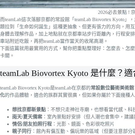
2026必去景點 ! 京
而teamLab這次落腳京都的常設館「teamLab Biovortex
題拉到「生命如何誕生」這種更抽象、但更有張力的方向，用互
身體去理解作品，加上地點就在京都車站步行距離內，行程安排
車站附近吃飯，再把teamLab當作當天的收尾高潮。
下面這篇就用最實用的方式，幫你把重點整理好：怎麼去、怎麼
卡關。
teamLab Biovortex Kyoto 是什
teamLab Biovortex Kyoto是teamLab在京都的
常設數位藝術美術館
化
的作品體驗，適合的族群其實很廣，但如果你屬於下面幾種人
想找京都新景點
：不想只走神社寺廟，也想看當代感、科
雨天/夏天備案
：室內景點好安排（但人潮也會集中，建議
情侶/朋友拍照行程
：光影、鏡面、色彩很吃照片
親子同行
：館內有偏互動、偏玩樂的區域（但要注意部分