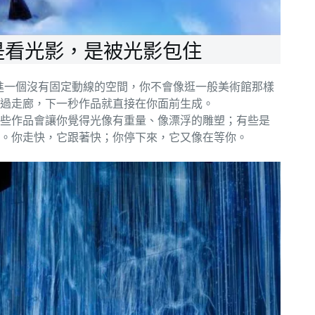
—不是看光影，是被光影包住
渦流」把你拉進一個沒有固定動線的空間，你不會像逛一般美術館那樣
過走廊，下一秒作品就直接在你面前生成。
些作品會讓你覺得光像有重量、像漂浮的雕塑；有些是
。你走快，它跟著快；你停下來，它又像在等你。