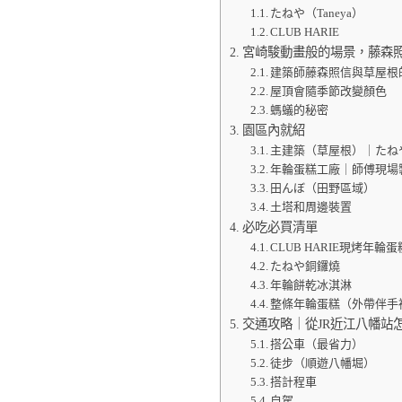
たねや（Taneya）
CLUB HARIE
宮崎駿動畫般的場景，藤森
建築師藤森照信與草屋根
屋頂會隨季節改變顏色
螞蟻的秘密
園區內就紹
主建築（草屋根）｜たねや×
年輪蛋糕工廠｜師傅現場
田んぼ（田野區域）
土塔和周邊裝置
必吃必買清單
CLUB HARIE現烤年輪蛋糕
たねや銅鑼燒
年輪餅乾冰淇淋
整條年輪蛋糕（外帶伴手
交通攻略｜從JR近江八幡站
搭公車（最省力）
徒步（順遊八幡堀）
搭計程車
自駕