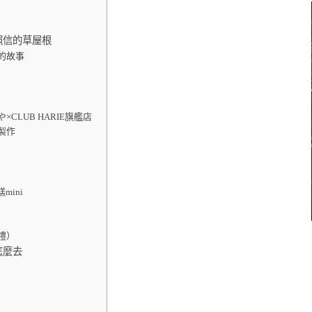
照信的草屋根
的故事
CLUB HARIE旗艦店
製作
mini
禮）
怎麼去