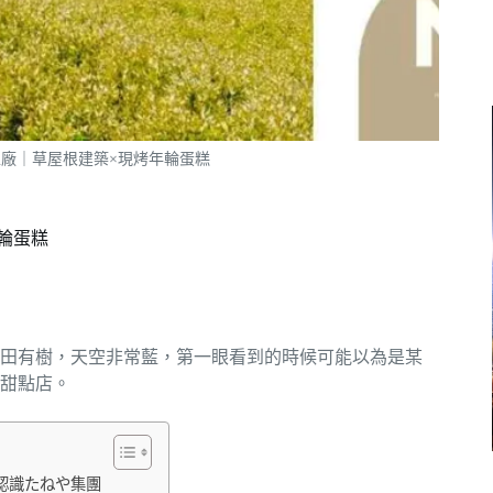
甜點工廠｜草屋根建築×現烤年輪蛋糕
年輪蛋糕
田有樹，天空非常藍，第一眼看到的時候可能以為是某
甜點店。
的？認識たねや集團