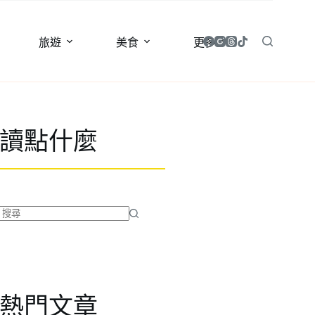
旅遊
美食
更多
讀點什麼
找
不
到
符
合
熱門文章
條