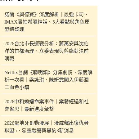
件
的
諾蘭《奧德賽》深度解析｜最強卡司、
結
IMAX實拍希臘神話、5大看點與角色原
果
型總整理
2026台北市長選戰分析：蔣萬安與沈伯
洋的首都治理、立委表現與藍綠對決前
哨戰
Netflix台劇《聰明鎮》分集劇情、深度解
析一次看｜梁詠琪、陳姸霏闖入伊藤潤
二血色小鎮
2026中和媳婦命案事件｜案發經過和社
會省思｜最新進度彙整
2026聖地牙哥動漫展｜漫威釋出復仇者
聯盟5、惡靈戰警與黑豹3新消息