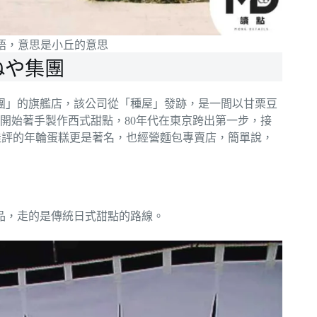
義大利語，意思是小丘的意思
たねや集團
集團」的旗艦店，該公司從「種屋」發跡，是一間以甘栗豆
開始著手製作西式甜點，80年代在東京跨出第一步，接
得佳評的年輪蛋糕更是著名，也經營麵包專賣店，簡單說，
商品，走的是傳統日式甜點的路線。