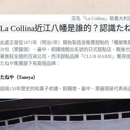
店名「La Collina」是
La Collina近江八幡是誰的？認識
此處正是從1872年（明治5年）開始製造並販賣甜點的「種屋
沙包（栗饅頭）、最中、銅鑼燒闖出名號的日式甜點店，戰後也
著進駐全國的百貨公司，西洋甜點品牌「CLUB HARIE」獲
たねや集團旗下有兩個品牌：
たねや（Taneya）
超過150年歷史的和菓子老鋪，銅鑼燒、最中、栗饅頭是代表