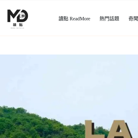
跳
至
讀點 ReadMore
熱門話題
奇
主
要
內
容