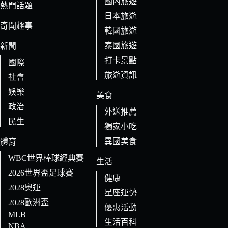
國內旅遊
的
熱門話題
日本旅遊
結
奇聞趣事
果
韓國旅遊
泰國旅遊
新聞
打卡景點
國際
旅遊資訊
社會
娛樂
美食
政治
外送推薦
民生
獨家小吃
異國美食
體育
WBC世界棒球經典賽
生活
2026世界盃足球賽
健康
2028奧運
星座運勢
2028歐洲盃
優惠活動
MLB
生活百科
NBA