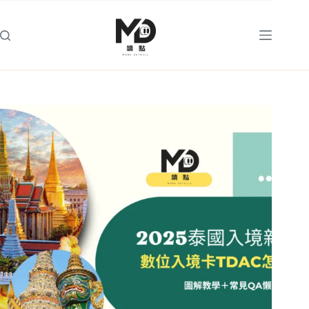
跳
至
主
要
內
容