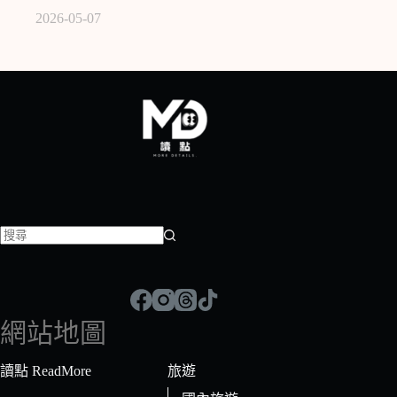
2026-05-07
找
不
到
符
網站地圖
合
條
讀點 ReadMore
旅遊
件