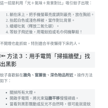
這一招是利用「光＋氣味＋背景對比」吸引蚊子出現：
躺在床上，把手機螢幕亮度調到最亮，放在胸前。
抬起白色或淺色棉被，當作對比背景。
緩緩吐氣（釋放二氧化碳）。
等蚊子飛近後，用電蚊拍或毛巾伺機擊殺！
不開燈也能抓蚊，特別適合半夜懶得下床的人。
🔦 方法３：用手電筒「掃描牆壁」找
出黑影
蚊子喜歡躲在
牆角、窗簾後、深色物品附近
。操作方法
如下：
關掉所有大燈。
開啟手電筒，將光束
沿牆平移
慢慢掃過。
當看到黑影飄動或反光不自然時，很可能就是蚊