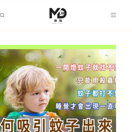
跳
至
主
要
內
容