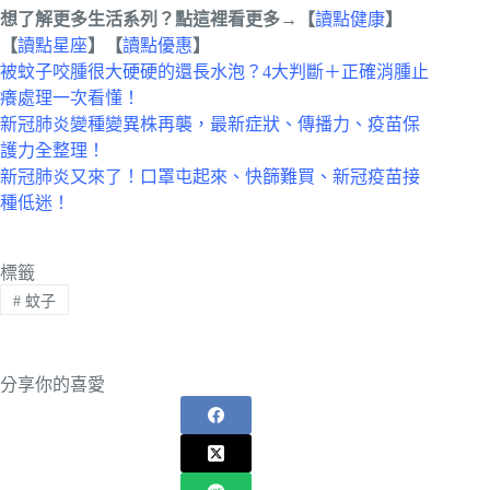
想了解更多生活系列？點這裡看更多→【
讀點健康
】
【
讀點星座
】【
讀點優惠
】
被蚊子咬腫很大硬硬的還長水泡？4大判斷＋正確消腫止
癢處理一次看懂！
新冠肺炎變種變異株再襲，最新症狀、傳播力、疫苗保
護力全整理！
新冠肺炎又來了！口罩屯起來、快篩難買、新冠疫苗接
種低迷！
標籤
#
蚊子
分享你的喜愛