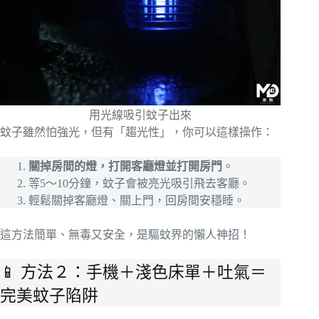
用光線吸引蚊子出來
蚊子雖然怕強光，但有「趨光性」，你可以這樣操作：
關掉房間的燈，打開客廳燈並打開房門
。
等5～10分鐘，蚊子會被亮光吸引飛去客廳。
輕鬆關掉客廳燈、關上門，回房間安穩睡。
這方法簡單、無毒又安全，是驅蚊界的懶人神招！
📱 方法２：手機＋淺色床單＋吐氣＝
完美蚊子陷阱