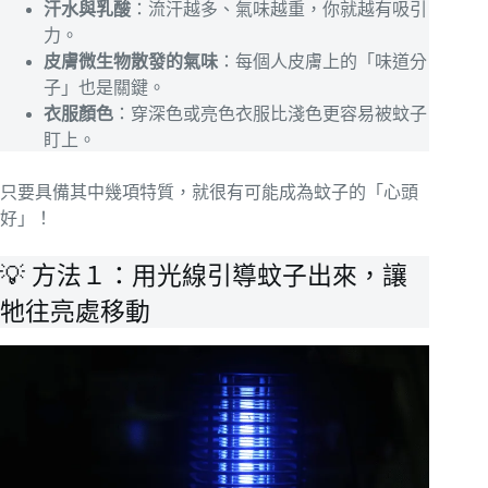
汗水與乳酸
：流汗越多、氣味越重，你就越有吸引
力。
皮膚微生物散發的氣味
：每個人皮膚上的「味道分
子」也是關鍵。
衣服顏色
：穿深色或亮色衣服比淺色更容易被蚊子
盯上。
只要具備其中幾項特質，就很有可能成為蚊子的「心頭
好」！
💡 方法１：用光線引導蚊子出來，讓
牠往亮處移動