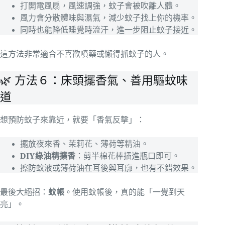
打開電風扇，風速調強，蚊子會被吹離人體。
風力會分散體味與濕氣，減少蚊子找上你的機率。
同時也能降低睡覺時流汗，進一步阻止蚊子接近。
這方法非常適合不喜歡噴藥或懶得抓蚊子的人。
🌿 方法６：床頭擺香氣、善用驅蚊味
道
想預防蚊子來靠近，就要「香氣反擊」：
擺放夜來香、茉莉花、薄荷等精油。
DIY綠油精擴香
：剪半棉花棒插進瓶口即可。
擦防蚊液或薄荷油在耳後與耳廓，也有不錯效果。
最後大絕招：
蚊帳
。使用蚊帳後，真的能「一覺到天
亮」。