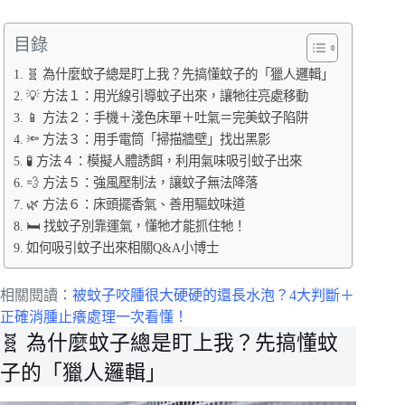
目錄
🧬 為什麼蚊子總是盯上我？先搞懂蚊子的「獵人邏輯」
💡 方法１：用光線引導蚊子出來，讓牠往亮處移動
📱 方法２：手機＋淺色床單＋吐氣＝完美蚊子陷阱
🔦 方法３：用手電筒「掃描牆壁」找出黑影
🧪 方法４：模擬人體誘餌，利用氣味吸引蚊子出來
💨 方法５：強風壓制法，讓蚊子無法降落
🌿 方法６：床頭擺香氣、善用驅蚊味道
🛏️ 找蚊子別靠運氣，懂牠才能抓住牠！
如何吸引蚊子出來相關Q&A小博士
相關閱讀：
被蚊子咬腫很大硬硬的還長水泡？4大判斷＋
正確消腫止癢處理一次看懂！
🧬 為什麼蚊子總是盯上我？先搞懂蚊
子的「獵人邏輯」