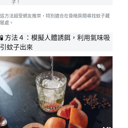
子！
這方法超受網友推崇，特別適合在昏暗房間尋找蚊子藏
匿處。
🧪 方法４：模擬人體誘餌，利用氣味吸
引蚊子出來