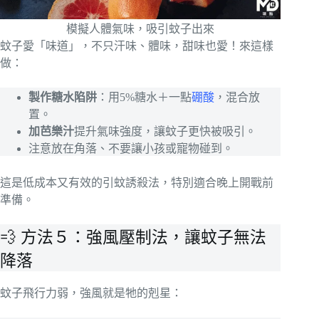
模擬人體氣味，吸引蚊子出來
蚊子愛「味道」，不只汗味、體味，甜味也愛！來這樣
做：
製作糖水陷阱
：用5%糖水＋一點
硼酸
，混合放
置。
加芭樂汁
提升氣味強度，讓蚊子更快被吸引。
注意放在角落、不要讓小孩或寵物碰到。
這是低成本又有效的引蚊誘殺法，特別適合晚上開戰前
準備。
💨 方法５：強風壓制法，讓蚊子無法
降落
蚊子飛行力弱，強風就是牠的剋星：