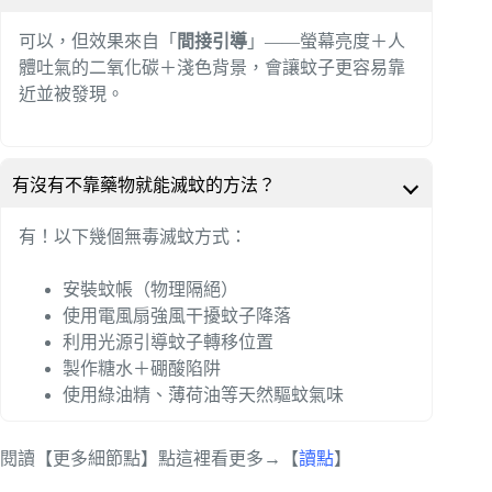
可以，但效果來自「
間接引導
」——螢幕亮度＋人
體吐氣的二氧化碳＋淺色背景，會讓蚊子更容易靠
近並被發現。
有沒有不靠藥物就能滅蚊的方法？
有！以下幾個無毒滅蚊方式：
安裝蚊帳（物理隔絕）
使用電風扇強風干擾蚊子降落
利用光源引導蚊子轉移位置
製作糖水＋硼酸陷阱
使用綠油精、薄荷油等天然驅蚊氣味
閱讀【更多細節點】點這裡看更多→【
讀點
】