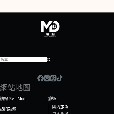
找
不
到
符
網站地圖
合
條
讀點 ReadMore
旅遊
件
國內旅遊
的
熱門話題