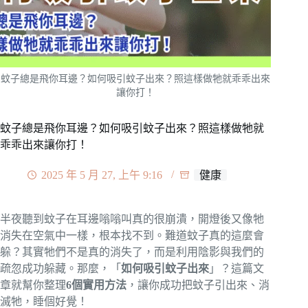
蚊子總是飛你耳邊？如何吸引蚊子出來？照這樣做牠就乖乖出來
讓你打！
蚊子總是飛你耳邊？如何吸引蚊子出來？照這樣做牠就
乖乖出來讓你打！
2025 年 5 月 27, 上午 9:16
健康
半夜聽到蚊子在耳邊嗡嗡叫真的很崩潰，開燈後又像牠
消失在空氣中一樣，根本找不到。難道蚊子真的這麼會
躲？其實牠們不是真的消失了，而是利用陰影與我們的
疏忽成功躲藏。那麼，「
如何吸引蚊子出來
」？這篇文
章就幫你整理
6個實用方法
，讓你成功把蚊子引出來、消
滅牠，睡個好覺！