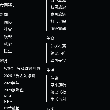
日本旅遊
結
奇聞趣事
果
韓國旅遊
泰國旅遊
新聞
打卡景點
國際
旅遊資訊
社會
娛樂
美食
政治
外送推薦
民生
獨家小吃
異國美食
體育
WBC世界棒球經典賽
生活
2026世界盃足球賽
健康
2028奧運
星座運勢
2028歐洲盃
優惠活動
MLB
生活百科
NBA
中華職棒
時尚