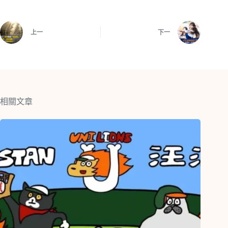
上一
下一
相關文章