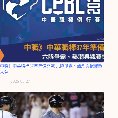
中職》中華職棒37年準備開戰 六隊爭霸、熱潮與觀賽懶
人包
2026-03-27