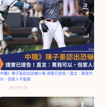
中職》陳子豪認出恐嚇小帳 證實已提告！直言：罵我可
以，但家人不能碰
2025-05-29