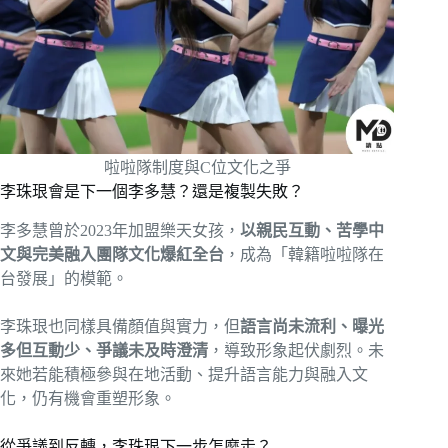
啦啦隊制度與C位文化之爭
李珠珢會是下一個李多慧？還是複製失敗？
李多慧曾於2023年加盟樂天女孩，
以親民互動、苦學中
文與完美融入團隊文化爆紅全台
，成為「韓籍啦啦隊在
台發展」的模範。
李珠珢也同樣具備顏值與實力，但
語言尚未流利、曝光
多但互動少、爭議未及時澄清
，導致形象起伏劇烈。未
來她若能積極參與在地活動、提升語言能力與融入文
化，仍有機會重塑形象。
從爭議到反轉，李珠珢下一步怎麼走？