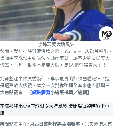
李珠珢耍大牌風波
然而，就在批評聲浪沸騰之際，YouTube一段影片釋出，
畫面中李珠珢主動讓位、謙虛應對，讓不少網友態度大
轉彎，直呼「根本不是耍大牌，是I人個性誤會大了！」
究竟整起事件原委為何？李珠珢真的無視團體紀律？還
是遭受放大檢視？本文一次幫你整理全案來龍去脈與三
大焦點觀察！
【
讀點體育
小編蔡桃貴／編輯】
不滿被移出C位李珠珢耍大牌風波 爆開場舞臨時喊卡重
編
時間點發生在
4月26日富邦悍將主場賽事
，當天邀請人氣