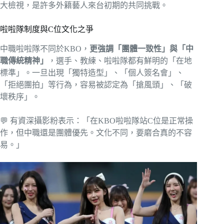
大檢視，是許多外籍藝人來台初期的共同挑戰。
啦啦隊制度與C位文化之爭
中職啦啦隊不同於KBO，
更強調「團體一致性」與「中
職傳統精神」
，選手、教練、啦啦隊都有鮮明的「在地
標準」。一旦出現「獨特造型」、「個人簽名會」、
「拒絕團拍」等行為，容易被認定為「搶風頭」、「破
壞秩序」。
💬 有資深攝影粉表示：「在KBO啦啦隊站C位是正常操
作，但中職還是團體優先。文化不同，要磨合真的不容
易。」