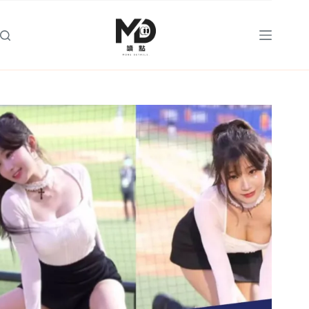
跳
至
主
要
內
容