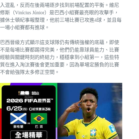
入混亂，反而在後兩場逐步找到前場配置的平衡。維尼
修斯（Vinícius Júnior）是巴西小組賽最亮眼的攻擊手，
據休士頓紀事報整理，他前三場比賽已攻進4球，並且每
一場小組賽都有進球。
巴西晉級方式顯示這支球隊仍有傳統強權的底蘊，即使
不是每場比賽都踢得完美，他們仍能靠球員能力、比賽
經驗與關鍵時刻的終結力，穩穩拿到小組第一，這些特
質在進入淘汰賽後會更加重要，因為單場定勝負的比賽
不會給強隊太多修正空間。