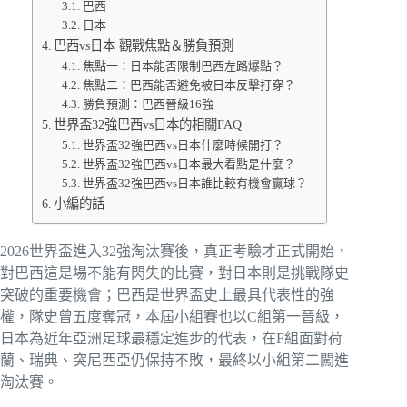
巴西
日本
巴西vs日本 觀戰焦點＆勝負預測
焦點一：日本能否限制巴西左路爆點？
焦點二：巴西能否避免被日本反擊打穿？
勝負預測：巴西晉級16強
世界盃32強巴西vs日本的相關FAQ
世界盃32強巴西vs日本什麼時候開打？
世界盃32強巴西vs日本最大看點是什麼？
世界盃32強巴西vs日本誰比較有機會贏球？
小編的話
2026世界盃進入32強淘汰賽後，真正考驗才正式開始，
對巴西這是場不能有閃失的比賽，對日本則是挑戰隊史
突破的重要機會；巴西是世界盃史上最具代表性的強
權，隊史曾五度奪冠，本屆小組賽也以C組第一晉級，
日本為近年亞洲足球最穩定進步的代表，在F組面對荷
蘭、瑞典、突尼西亞仍保持不敗，最終以小組第二闖進
淘汰賽。