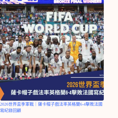
2026世界盃季軍戰｜薩卡帽子戲法率英格蘭6-4擊敗法國
寫紀錄回顧