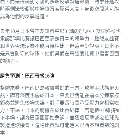
西，而是透過防守後的快速反擊製造殺機，對手在進攻
時兩側邊後衛與中場位置若壓得太高，身後空間就可能
成為他們的反擊通道。
去年10月日本曾在友誼賽中以3-2擊敗巴西，安切洛蒂也
承認那場比賽讓巴西更清楚日本的競爭力，雖然友誼賽
和世界盃淘汰賽不能直接相比，但這至少說明，日本不
是只會防守的球隊，他們具備在高強度比賽中傷害巴西
的能力。
勝負預測：巴西晉級16強
整體來看，巴西仍是較被看好的一方，攻擊手狀態更火
熱，陣容深度也優於日本，只要巴西能在前30分鐘掌控
節奏並避免後場失誤，對手要長時間承受壓力會相當吃
力。不過，日本的勝機在於比賽紀律，若能把0-0維持到
下半場，讓森巴軍團開始急躁，並透過反擊或定位球先
製造進球機會，這場比賽就可能進入巴西不想看到的劇
本。