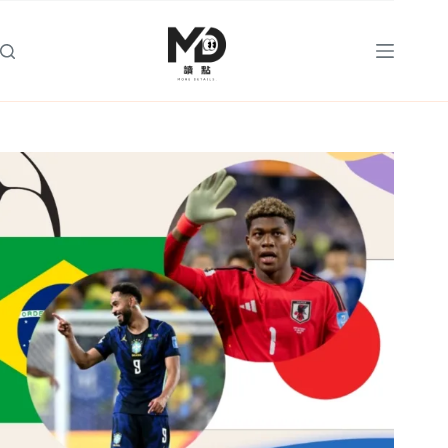
跳
至
主
要
內
容