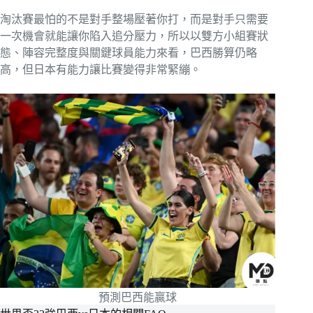
淘汰賽最怕的不是對手整場壓著你打，而是對手只需要
一次機會就能讓你陷入追分壓力，所以以雙方小組賽狀
態、陣容完整度與關鍵球員能力來看，巴西勝算仍略
高，但日本有能力讓比賽變得非常緊繃。
預測巴西能贏球