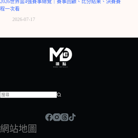
2026世界盃4強賽事總覽｜賽事回顧、比分結果、決賽賽
程一次看
2026-07-17
找
不
到
符
網站地圖
合