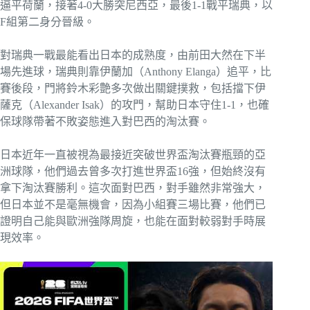
逼平荷蘭，接著4-0大勝突尼西亞，最後1-1戰平瑞典，以
F組第二身分晉級。
對瑞典一戰最能看出日本的成熟度，由前田大然在下半
場先進球，瑞典則靠伊蘭加（Anthony Elanga）追平，比
賽後段，門將鈴木彩艶多次做出關鍵撲救，包括擋下伊
薩克（Alexander Isak）的攻門，幫助日本守住1-1，也確
保球隊帶著不敗姿態進入對巴西的淘汰賽。
日本近年一直被視為最接近突破世界盃淘汰賽瓶頸的亞
洲球隊，他們過去曾多次打進世界盃16強，但始終沒有
拿下淘汰賽勝利。這次面對巴西，對手雖然非常強大，
但日本並不是毫無機會，因為小組賽三場比賽，他們已
證明自己能與歐洲強隊周旋，也能在面對較弱對手時展
現效率。