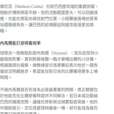
庫尼亞（Matheus Cunha）也是巴西進攻端的重要拼圖，
相較於傳統禁區中鋒，他的活動範圍更大，可以回撤接
應，也能在禁區內尋找射門位置，小組賽後兩場他逐漸
站穩鋒線角色，讓巴西的前場壓迫與進攻銜接更加順
暢。
內馬爾能打卻得看效率
球隊另一個焦點則是內馬爾（Neymar），其先前受到小
腿傷勢影響，直到對蘇格蘭一戰才替補出賽約15分鐘，
根據路透社報導，總教練安切洛蒂賽前表示他近一週恢
復狀況明顯進步，希望能在對日本的比賽獲得更多上場
時間。
不過內馬爾是否先發未必是最重要的問題，真正關鍵在
於他能否在比賽膠著時提供不同解法，若日本成功壓縮
巴西的邊路空間，讓維尼修斯無法頻繁製造突破，他的
中路創造力、定位球處理與最後一傳，就可能成為森巴