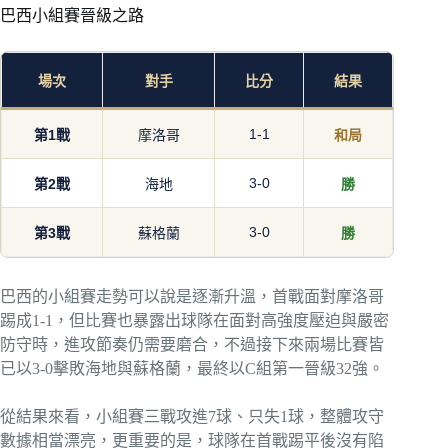
巴西小組賽晉級之路
場次
對手
比分
結果
1-1
第1戰
摩洛哥
和局
3-0
第2戰
海地
勝
3-0
第3戰
蘇格蘭
勝
巴西的小組賽走勢可以說是逐漸升溫，首戰面對摩洛哥
踢成1-1，但比賽也暴露出球隊在面對高強度壓迫與嚴密
防守時，進攻節奏仍需要磨合，不過接下來兩場比賽皆
已以3-0擊敗海地與蘇格蘭，最終以C組第一晉級32強。
從結果來看，小組賽三戰攻進7球、只失1球，整體攻守
數據相當漂亮，更重要的是，球隊在首戰踢平後沒有陷