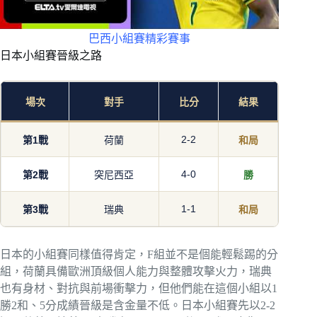
巴西小組賽精彩賽事
日本小組賽晉級之路
場次
對手
比分
結果
2-2
第1戰
荷蘭
和局
4-0
第2戰
突尼西亞
勝
1-1
第3戰
瑞典
和局
日本的小組賽同樣值得肯定，F組並不是個能輕鬆踢的分
組，荷蘭具備歐洲頂級個人能力與整體攻擊火力，瑞典
也有身材、對抗與前場衝擊力，但他們能在這個小組以1
勝2和、5分成績晉級是含金量不低。日本小組賽先以2-2