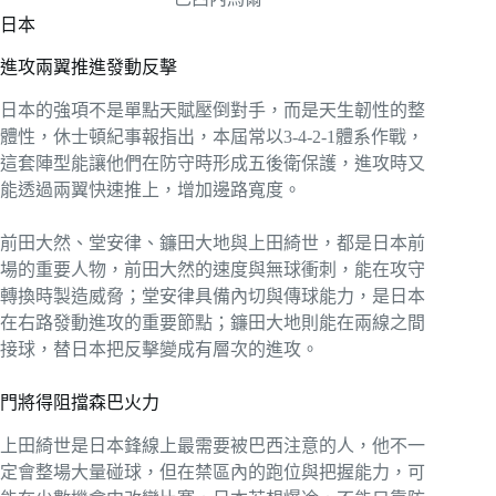
日本
進攻兩翼推進發動反擊
日本的強項不是單點天賦壓倒對手，而是天生韌性的整
體性，休士頓紀事報指出，本屆常以3-4-2-1體系作戰，
這套陣型能讓他們在防守時形成五後衛保護，進攻時又
能透過兩翼快速推上，增加邊路寬度。
前田大然、堂安律、鐮田大地與上田綺世，都是日本前
場的重要人物，前田大然的速度與無球衝刺，能在攻守
轉換時製造威脅；堂安律具備內切與傳球能力，是日本
在右路發動進攻的重要節點；鐮田大地則能在兩線之間
接球，替日本把反擊變成有層次的進攻。
門將得阻擋森巴火力
上田綺世是日本鋒線上最需要被巴西注意的人，他不一
定會整場大量碰球，但在禁區內的跑位與把握能力，可