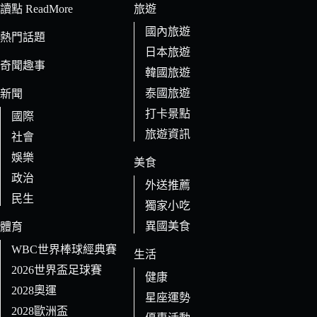
條
讀點 ReadMore
旅遊
件
國內旅遊
的
熱門話題
日本旅遊
結
奇聞趣事
果
韓國旅遊
泰國旅遊
新聞
打卡景點
國際
旅遊資訊
社會
娛樂
美食
政治
外送推薦
民生
獨家小吃
異國美食
體育
WBC世界棒球經典賽
生活
2026世界盃足球賽
健康
2028奧運
星座運勢
2028歐洲盃