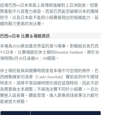
這場巴西vs日本表面上是傳統強權對上亞洲勁旅，但實
際看點不只是實力差距，而是巴西能否破解日本的團隊
防守，以及日本能不能把小組賽展現出的組織能力，延
續到壓力更高的淘汰賽。
巴西vs日本 比賽＆場館資訊
本場為2026美加墨世界盃的第76場事，對戰組合為巴西
VS日本，比賽場館在休士頓的Houston Stadium，將於台
灣時間6月30日凌晨01：00開踢。
休士頓的氣候與開賽時間會是本場不可忽視的條件，巴
西總教練安切洛蒂（Carlo Ancelotti）賽前談到中午開球
時表示，球隊平常訓練時間也接近這個時段，因此不認
為需要做太多調整；不過淘汰賽不同於小組賽，一旦比
賽進入延長賽，體能管理、換人節奏與球員專注力都可
能被放大檢驗。