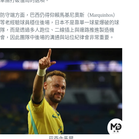
軍團打破僵局的選項。
防守端方面，巴西仍得仰賴馬基尼奧斯（Marquinhos）
等老經驗球員穩住後場，日本不是靠單一球星爆破的球
隊，而是透過多人跑位、二線插上與邊路推進製造機
會，因此團隊中後場的溝通與站位紀律會非常重要。
巴西內馬爾