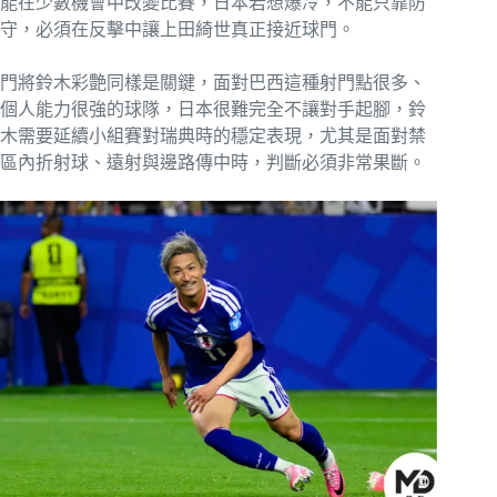
能在少數機會中改變比賽，日本若想爆冷，不能只靠防
守，必須在反擊中讓上田綺世真正接近球門。
門將鈴木彩艶同樣是關鍵，面對巴西這種射門點很多、
個人能力很強的球隊，日本很難完全不讓對手起腳，鈴
木需要延續小組賽對瑞典時的穩定表現，尤其是面對禁
區內折射球、遠射與邊路傳中時，判斷必須非常果斷。