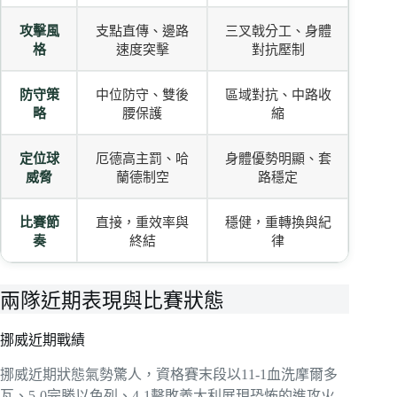
攻擊風
支點直傳、邊路
三叉戟分工、身體
格
速度突擊
對抗壓制
防守策
中位防守、雙後
區域對抗、中路收
略
腰保護
縮
定位球
厄德高主罰、哈
身體優勢明顯、套
威脅
蘭德制空
路穩定
比賽節
直接，重效率與
穩健，重轉換與紀
奏
終結
律
兩隊近期表現與比賽狀態
挪威近期戰績
挪威近期狀態氣勢驚人，資格賽末段以11-1血洗摩爾多
瓦、5-0完勝以色列、4-1擊敗義大利展現恐怖的進攻火