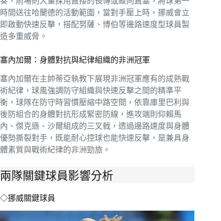
奏，前場則大量採用直接的長傳或縱向直塞，將球第一
時間送往哈蘭德的活動範圍，當對手壓上時，挪威會立
即啟動快速反擊，搭配努薩、博伯等邊路速度型球員製
造多重威脅。
塞內加爾：身體對抗與紀律組織的非洲冠軍
塞內加爾在主帥蒂亞執教下展現非洲冠軍應有的成熟戰
術紀律，球風強調防守組織與快速反擊之間的精準平
衡，球隊在防守時習慣壓縮中路空間，依靠庫里巴利與
後防組合的身體對抗形成緊密防線，進攻端則仰賴馬
內、傑克遜、沙爾組成的三叉戟，透過邊路速度與身體
優勢撕裂對手，既能耐心控球也能快速反擊，是兼具身
體素質與戰術紀律的非洲勁旅。
兩隊關鍵球員影響分析
◇挪威關鍵球員