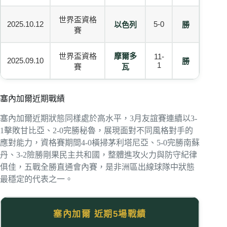
世界盃資格
2025.10.12
5-0
以色列
勝
賽
世界盃資格
摩爾多
11-
2025.09.10
勝
1
賽
瓦
塞內加爾近期戰績
塞內加爾近期狀態同樣處於高水平，3月友誼賽連續以3-
1擊敗甘比亞、2-0完勝秘魯，展現面對不同風格對手的
應對能力，資格賽期間4-0橫掃茅利塔尼亞、5-0完勝南蘇
丹、3-2險勝剛果民主共和國，整體進攻火力與防守紀律
俱佳，五戰全勝直通會內賽，是非洲區出線球隊中狀態
最穩定的代表之一。
塞內加爾 近期5場戰績