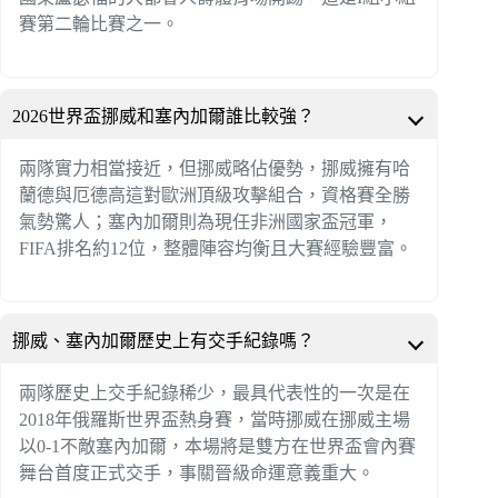
賽第二輪比賽之一。
2026世界盃挪威和塞內加爾誰比較強？
兩隊實力相當接近，但挪威略佔優勢，挪威擁有哈
蘭德與厄德高這對歐洲頂級攻擊組合，資格賽全勝
氣勢驚人；塞內加爾則為現任非洲國家盃冠軍，
FIFA排名約12位，整體陣容均衡且大賽經驗豐富。
挪威、塞內加爾歷史上有交手紀錄嗎？
兩隊歷史上交手紀錄稀少，最具代表性的一次是在
2018年俄羅斯世界盃熱身賽，當時挪威在挪威主場
以0-1不敵塞內加爾，本場將是雙方在世界盃會內賽
舞台首度正式交手，事關晉級命運意義重大。