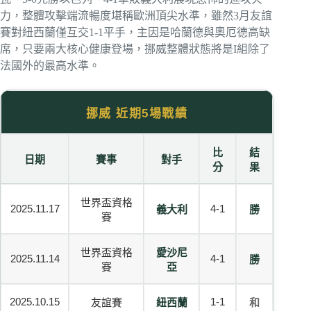
力，整體攻擊端流暢度堪稱歐洲頂尖水準，雖然3月友誼
賽對紐西蘭僅互交1-1平手，主因是哈蘭德與奧厄德高缺
席，只要兩大核心健康登場，挪威整體狀態將是I組除了
法國外的最高水準。
挪威 近期5場戰績
比
結
日期
賽事
對手
分
果
世界盃資格
2025.11.17
4-1
義大利
勝
賽
世界盃資格
愛沙尼
2025.11.14
4-1
勝
賽
亞
2025.10.15
1-1
友誼賽
紐西蘭
和