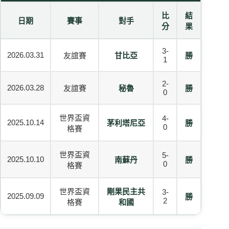
比
結
日期
賽事
對手
分
果
3-
2026.03.31
友誼賽
甘比亞
勝
1
2-
2026.03.28
友誼賽
秘魯
勝
0
世界盃資
4-
2025.10.14
茅利塔尼亞
勝
0
格賽
世界盃資
5-
2025.10.10
南蘇丹
勝
0
格賽
世界盃資
剛果民主共
3-
2025.09.09
勝
2
格賽
和國