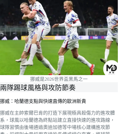
挪威是2026世界盃黑馬之一
兩隊踢球風格與攻防節奏
挪威：哈蘭德支點與快速直傳的歐洲新貴
挪威在主帥索爾巴肯的打造下展現極具殺傷力的進攻體
系，球風以哈蘭德為終點站建立直接快速的進攻路線，
球隊習慣由後場通過奧迪加德等中場核心建構進攻節