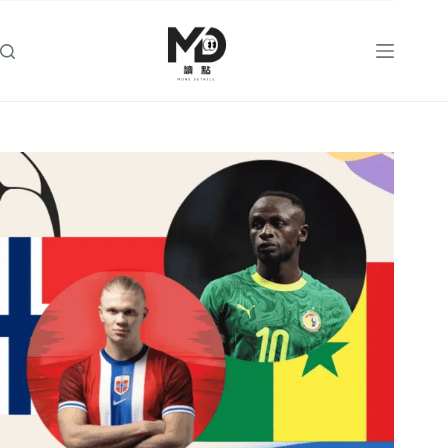
跳
至
主
要
內
容