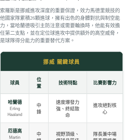
索羅斯是挪威進攻深度的重要保證，效力馬德里競技的
他國家隊累積26顆進球，擁有出色的身體對抗與制空能
力，當哈蘭德吸引主防注意或需要輪換時，他能有效擔
任第二支點，並在定位球進攻中提供額外的高空威脅，
是球隊得分能力的重要替代方案。
挪威 關鍵球員
位
球員
技術特點
比賽影響力
置
哈蘭德
速度爆發力
中
進攻絕對核
強、終結致
Erling
鋒
心
Haaland
命
厄德高
中
視野頂級、
隊長兼中場
Martin