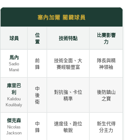
塞內加爾 關鍵球員
位
比賽影響
球員
技術特點
置
力
馬內
前
技術全面、大
隊長與精
Sadio
鋒
賽經驗豐富
神領袖
Mané
庫里巴
中
對抗強、卡位
後防鎮山
利
後
精準
之寶
Kalidou
衛
Koulibaly
傑克森
中
速度佳、跑位
新生代得
Nicolas
鋒
敏銳
分主力
Jackson