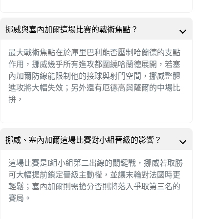
挪威與塞內加爾這場比賽的戰術焦點？
最大戰術焦點在於庫里巴利能否壓制哈蘭德的支點
作用，挪威幾乎所有進攻都圍繞哈蘭德展開，若塞
內加爾防線能限制他的接球與射門空間，挪威整體
進攻將大幅失效；另外還有厄德高與薩爾的中場比
拚，
挪威、塞內加爾這場比賽對小組晉級的影響？
這場比賽是I組小組第二出線的關鍵戰，挪威若取勝
可大幅提前鎖定晉級主動權，並讓末輪對法國時更
輕鬆；塞內加爾則需搶分否則將落入爭取第三名的
賽局。