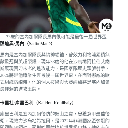
33歲的塞內加爾隊長馬內很可能是最後一屆世界盃
薩迪奧·馬內（Sadio Mané）
馬內是塞內加爾隊長與精神領袖，曾效力利物浦累積無
數歐冠與英超榮耀，現年33歲的他在沙烏地阿拉伯艾納
斯展現寶刀未老的進攻能力，是國家隊歷史頭號射手，
2026將是他職業生涯最後一屆世界盃，在面對挪威的歐
式組織防線時，他的個人技術與大賽經驗將是塞內加爾
最仰賴的進攻王牌。
卡里杜·庫里巴利（Kalidou Koulibaly）
庫里巴利是塞內加爾後防的鎮山之寶，曾獲意甲最佳後
衛，現效力沙烏地希拉爾，是2022年非洲國家盃奪冠的
關鍵防守領袖，面對哈蘭德這位世界級中鋒，他的卡位