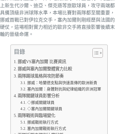
上新生代沙爾、迪亞、傑克遜等旅歐球員，攻守兩端都
具備頂級非洲球隊水準，本場比賽對兩隊都至關重要，
挪威首戰已對伊拉克交手，塞內加爾則剛經歷與法國的
硬仗，這場相對實力相近的歐非交手將直接影響後續末
輪的晉級命運。
目錄
挪威VS塞內加爾 比賽資訊
挪威與塞內加爾整體實力比較
兩隊踢球風格與攻防節奏
挪威：哈蘭德支點與快速直傳的歐洲新貴
塞內加爾：身體對抗與紀律組織的非洲冠軍
兩隊關鍵球員影響分析
◇挪威關鍵球員
◇塞內加爾關鍵球員
兩隊戰術與臨場變化
挪威戰術執行方式
塞內加爾戰術執行方式