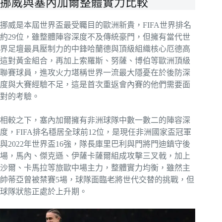
挪威與塞內加爾整體實力比較
挪威是本屆世界盃最受矚目的歐洲新貴，FIFA世界排名
約29位，雖整體陣容深度不及傳統豪門，但擁有當代世
界足壇最具壓制力的中鋒哈蘭德與頂級組織核心厄德高
這對黃金組合，再加上索羅斯、努薩、博伯等歐洲頂級
聯賽球員，進攻火力堪稱世界一流最大隱憂在於後防深
度與大賽經驗不足，這是首次重返會內賽的他們需要面
對的考驗。
相較之下，塞內加爾擁有非洲球隊中數一數二的陣容深
度，FIFA排名穩居全球前12位，是現任非洲國家盃冠軍
與2022年世界盃16強，隊長庫里巴利與門將門迪鎮守後
場，馬內、傑克遜、伊薩卡薩爾組成攻擊三叉戟，加上
沙爾、卡馬拉等旅歐中場主力，整體實力均衡，雖然主
帥蒂亞曾被禁賽5場，球隊面臨老將世代交替的挑戰，但
球隊狀態正處於上升期。