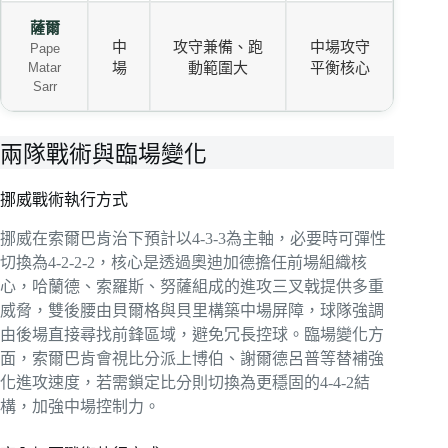
薩爾
中
攻守兼備、跑
中場攻守
Pape
場
動範圍大
平衡核心
Matar
Sarr
兩隊戰術與臨場變化
挪威戰術執行方式
挪威在索爾巴肯治下預計以4-3-3為主軸，必要時可彈性
切換為4-2-2-2，核心是透過奧迪加德擔任前場組織核
心，哈蘭德、索羅斯、努薩組成的進攻三叉戟提供多重
威脅，雙後腰由貝爾格與貝里構築中場屏障，球隊強調
由後場直接尋找前鋒區域，避免冗長控球。臨場變化方
面，索爾巴肯會視比分派上博伯、謝爾德呂普等替補強
化進攻速度，若需鎖定比分則切換為更穩固的4-4-2結
構，加強中場控制力。