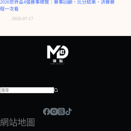
2026世界盃4強賽事總覽｜賽事回顧、比分結果、決賽賽
程一次看
2026-07-17
找
不
到
符
網站地圖
合