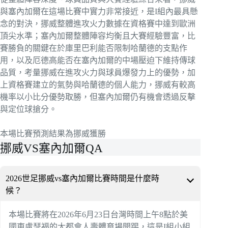
與塞內加爾在這場比賽中實力非常接近，是I組內最具懸
念的對決，挪威整體進攻火力數據在資格賽中達到歐洲
頂尖水準；塞內加爾整體陣容均衡且大賽經驗豐富，比
賽勝負的關鍵在於庫里巴利能否限制哈蘭德的支點作
用，以及厄德高能否在塞內加爾的中場壓迫下維持傳球
品質，考量挪威在進攻火力與球員爆發力上的優勢，加
上資格賽建立的氣勢與哈蘭德的個人能力，挪威有較高
機率以小比分優勢取勝，但塞內加爾仍有機會透過反擊
與定位球搶分。
本場比賽預測結果為挪威獲勝
挪威VS塞內加爾QA
2026世足挪威vs塞內加爾比賽時間是什麼時
候？
本場比賽將在2026年6月23日台灣時間上午8點於美
國東盧瑟福的大都會人壽體育場開踢，這是I組小組