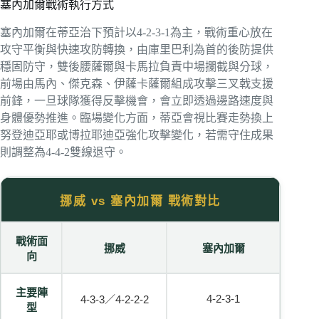
塞內加爾戰術執行方式
塞內加爾在蒂亞治下預計以4-2-3-1為主，戰術重心放在
攻守平衡與快速攻防轉換，由庫里巴利為首的後防提供
穩固防守，雙後腰薩爾與卡馬拉負責中場攔截與分球，
前場由馬內、傑克森、伊薩卡薩爾組成攻擊三叉戟支援
前鋒，一旦球隊獲得反擊機會，會立即透過邊路速度與
身體優勢推進。臨場變化方面，蒂亞會視比賽走勢換上
努登迪亞耶或博拉耶迪亞強化攻擊變化，若需守住成果
則調整為4-4-2雙線退守。
挪威 vs 塞內加爾 戰術對比
戰術面
挪威
塞內加爾
向
主要陣
4-2-3-1
4-3-3／4-2-2-2
型