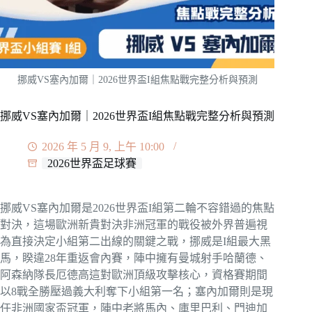
挪威VS塞內加爾｜2026世界盃I組焦點戰完整分析與預測
挪威VS塞內加爾｜2026世界盃I組焦點戰完整分析與預測
2026 年 5 月 9, 上午 10:00
2026世界盃足球賽
挪威VS塞內加爾是2026世界盃I組第二輪不容錯過的焦點
對決，這場歐洲新貴對決非洲冠軍的戰役被外界普遍視
為直接決定小組第二出線的關鍵之戰，挪威是I組最大黑
馬，睽違28年重返會內賽，陣中擁有曼城射手哈蘭德、
阿森納隊長厄德高這對歐洲頂級攻擊核心，資格賽期間
以8戰全勝壓過義大利奪下小組第一名；塞內加爾則是現
任非洲國家盃冠軍，陣中老將馬內、庫里巴利、門迪加