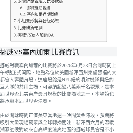
兩隊近期表現與比賽狀態
挪威近期戰績
塞內加爾近期戰績
小組賽形勢與晉級影響
比賽勝負預測
挪威VS塞內加爾QA
挪威VS塞內加爾 比賽資訊
挪威對戰塞內加爾的比賽將於2026年6月23日台灣時間上
午8點正式開踢，地點為位於美國新澤西州東盧瑟福的大
都會人壽體育場，這座場館是NFL紐約噴射機隊與紐約
巨人隊的共用主場，可容納超過八萬兩千名觀眾，是本
屆世界盃北美東岸最具規模的比賽場地之一，本場館也
將承辦本屆世界盃決賽。
由於開球時間正值美東當地週一晚間黃金時段，預期將
吸引大量現場觀眾與全球轉播關注，新澤西六月的溫暖
潮濕氣候對於來自高緯度涼爽地區的挪威球員會是不小