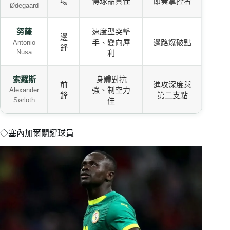
場
傳球品質佳
節奏掌控者
Ødegaard
努薩
速度型突擊
邊
手、變向犀
邊路爆破點
Antonio
鋒
Nusa
利
索羅斯
身體對抗
前
進攻深度與
強、制空力
Alexander
鋒
第二支點
Sørloth
佳
◇塞內加爾關鍵球員