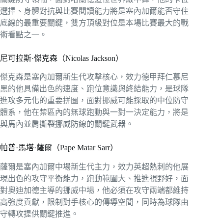
選擇、身體對抗與比賽閱讀能力將是塞內加爾能否守住
底線的最重要關鍵，雙方頂級對位是本場比賽最大的戰
術看點之一。
尼可拉斯·傑克森（Nicolas Jackson）
傑克森是塞內加爾新生代攻擊核心，效力德甲拜仁慕尼
黑的他具備出色的速度、跑位意識與終結能力，是球隊
進攻多元化的重要拼圖，面對挪威可能採取的中位防守
體系，他在禁區內的無球跑動與一對一決定能力，將是
與馬內並肩撕裂挪威防線的關鍵武器。
帕普·馬塔·薩爾（Pape Matar Sarr）
薩爾是塞內加爾中場新生代主力，效力英超熱刺的他展
現出色的攻守平衡能力，跑動範圍大、推進視野好，面
對奧迪加德主導的挪威中場，他必須在攻守兩端都維持
高強度貢獻，限制對手核心的傳導空間，同時為球隊由
守轉攻提供關鍵推進。