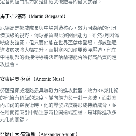
定音的破門能力將是挪威突破鐵幕的最大武器。
馬丁·厄德高（Martin Ødegaard）
厄德高是挪威隊長與中場創造核心，效力阿森納的他具
備頂級的視野、傳球品質與比賽閱讀能力，雖然3月因傷
缺席友誼賽，但只要他能在世界盃健康登場，挪威整體
進攻層次將大幅提升，面對塞內加爾雙後腰壓迫，他在
中場肋部的銜接傳導將決定哈蘭德能否獲得高品質的進
攻機會。
安東尼奧·努薩（Antonio Nusa）
努薩是挪威邊路最具爆發力的進攻武器，效力RB萊比錫
的他擁有頂級的速度、變向能力與一對一突破，面對塞
內加爾的邊後衛時，他的爆發速度將形成持續威脅，並
在哈蘭德吸引中路注意時拉開遠端空檔，是球隊進攻多
元化的關鍵。
亞歷山大·索羅斯（Alexander Sørloth）