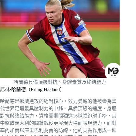
哈蘭德具備頂級對抗、身體素質及終結能力
厄林·哈蘭德（Erling Haaland）
哈蘭德是挪威進攻的絕對核心，效力曼城的他被譽為當
代世界足壇最具壓制力的中鋒，具備頂級的速度、身體
對抗與終結能力，資格賽期間獨進16球領跑射手榜，其
中擊敗義大利的關鍵戰役更展現大場面表現能力，面對
塞內加爾以庫里巴利為首的防線，他的支點作用與一錘