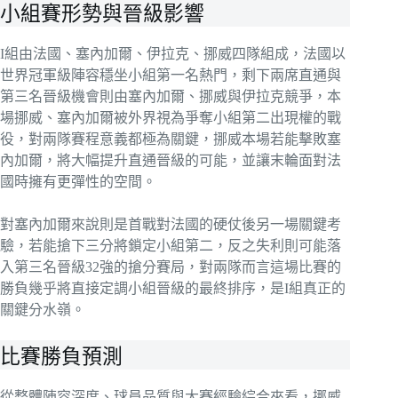
小組賽形勢與晉級影響
I組由法國、塞內加爾、伊拉克、挪威四隊組成，法國以
世界冠軍級陣容穩坐小組第一名熱門，剩下兩席直通與
第三名晉級機會則由塞內加爾、挪威與伊拉克競爭，本
場挪威、塞內加爾被外界視為爭奪小組第二出現權的戰
役，對兩隊賽程意義都極為關鍵，挪威本場若能擊敗塞
內加爾，將大幅提升直通晉級的可能，並讓末輪面對法
國時擁有更彈性的空間。
對塞內加爾來說則是首戰對法國的硬仗後另一場關鍵考
驗，若能搶下三分將鎖定小組第二，反之失利則可能落
入第三名晉級32強的搶分賽局，對兩隊而言這場比賽的
勝負幾乎將直接定調小組晉級的最終排序，是I組真正的
關鍵分水嶺。
比賽勝負預測
從整體陣容深度、球員品質與大賽經驗綜合來看，挪威