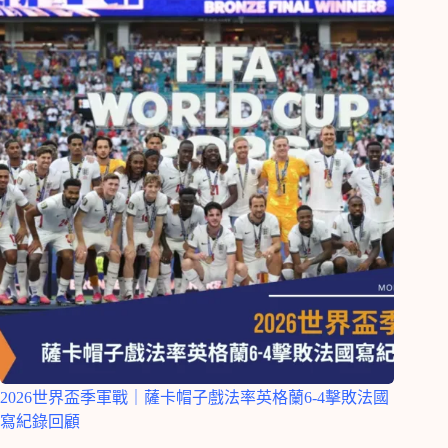
2026世界盃季軍戰｜薩卡帽子戲法率英格蘭6-4擊敗法國
寫紀錄回顧