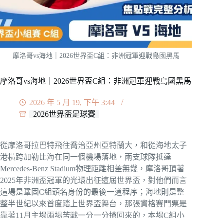
摩洛哥vs海地｜2026世界盃C組：非洲冠軍迎戰島國黑馬
摩洛哥vs海地｜2026世界盃C組：非洲冠軍迎戰島國黑馬
2026 年 5 月 19, 下午 3:44
2026世界盃足球賽
從摩洛哥拉巴特飛往喬治亞州亞特蘭大，和從海地太子
港橫跨加勒比海在同一個機場落地，兩支球隊抵達
Mercedes-Benz Stadium物理距離相差無幾，摩洛哥頂著
2025年非洲盃冠軍的光環出征這屆世界盃，對他們而言
這場是鞏固C組頭名身份的最後一道程序；海地則是整
整半世紀以來首度踏上世界盃舞台，那張資格賽門票是
靠著11月主場兩場苦戰一分一分搶回來的，本場C組小