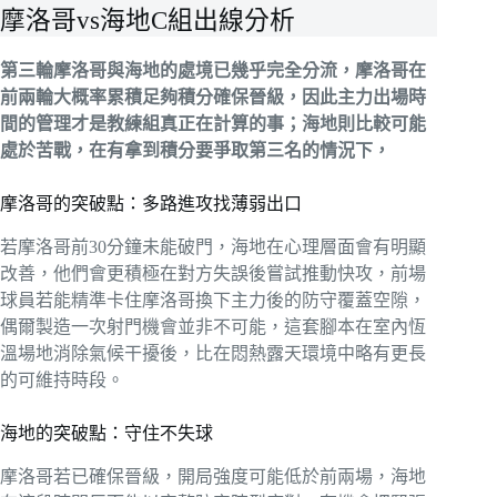
摩洛哥vs海地C組出線分析
第三輪摩洛哥與海地的處境已幾乎完全分流，摩洛哥在
前兩輪大概率累積足夠積分確保晉級，因此主力出場時
間的管理才是教練組真正在計算的事；海地則比較可能
處於苦戰，在有拿到積分要爭取第三名的情況下，
摩洛哥的突破點：多路進攻找薄弱出口
若摩洛哥前30分鐘未能破門，海地在心理層面會有明顯
改善，他們會更積極在對方失誤後嘗試推動快攻，前場
球員若能精準卡住摩洛哥換下主力後的防守覆蓋空隙，
偶爾製造一次射門機會並非不可能，這套腳本在室內恆
溫場地消除氣候干擾後，比在悶熱露天環境中略有更長
的可維持時段。
海地的突破點：守住不失球
摩洛哥若已確保晉級，開局強度可能低於前兩場，海地