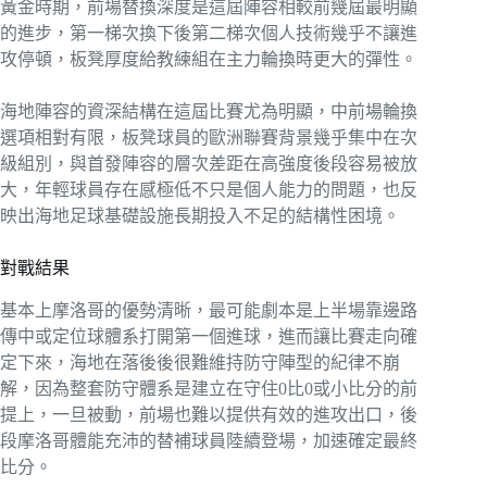
黃金時期，前場替換深度是這屆陣容相較前幾屆最明顯
的進步，第一梯次換下後第二梯次個人技術幾乎不讓進
攻停頓，板凳厚度給教練組在主力輪換時更大的彈性。
海地陣容的資深結構在這屆比賽尤為明顯，中前場輪換
選項相對有限，板凳球員的歐洲聯賽背景幾乎集中在次
級組別，與首發陣容的層次差距在高強度後段容易被放
大，年輕球員存在感極低不只是個人能力的問題，也反
映出海地足球基礎設施長期投入不足的結構性困境。
對戰結果
基本上摩洛哥的優勢清晰，最可能劇本是上半場靠邊路
傳中或定位球體系打開第一個進球，進而讓比賽走向確
定下來，海地在落後後很難維持防守陣型的紀律不崩
解，因為整套防守體系是建立在守住0比0或小比分的前
提上，一旦被動，前場也難以提供有效的進攻出口，後
段摩洛哥體能充沛的替補球員陸續登場，加速確定最終
比分。