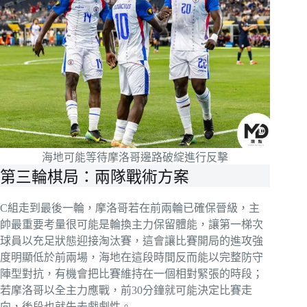
海地可能等待摩洛哥邊路破綻進行反擊
第三輪棋局：兩隊戰術方案
C組走到最後一輪，摩洛哥若在前兩輪已確保晉級，主
帥最重要考量很可能是輪換主力保留體能，讓第一梯次
球員以充足狀態迎接淘汰賽，這會讓比賽開局的進攻強
度明顯低於前兩場，海地在這段時間反而能以完整防守
陣型對抗，有機會把比賽維持在一個相對緊張的時段；
若摩洛哥以全主力應戰，前30分鐘就可能決定比賽走
向，後段也就失去戲劇性。