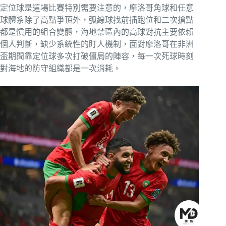
定位球是這場比賽特別需要注意的，摩洛哥角球和任意
球體系除了高點爭頂外，弧線球找前插跑位和二次搶點
都是慣用的組合變體，海地禁區內的高球對抗主要依賴
個人判斷，缺少系統性的盯人機制，面對摩洛哥在非洲
盃期間靠定位球多次打破僵局的陣容，每一次死球時刻
對海地的防守組織都是一次消耗。