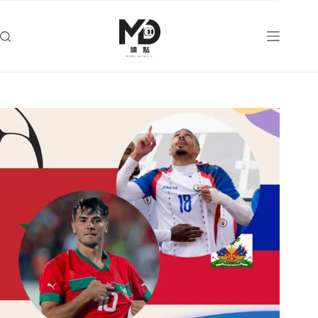
跳
至
主
要
內
容