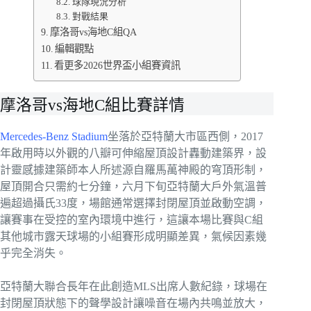
球隊現況分析
對戰結果
摩洛哥vs海地C組QA
編輯觀點
看更多2026世界盃小組賽資訊
摩洛哥vs海地C組比賽詳情
Mercedes-Benz Stadium
坐落於亞特蘭大市區西側，2017
年啟用時以外觀的八瓣可伸縮屋頂設計轟動建築界，設
計靈感據建築師本人所述源自羅馬萬神殿的穹頂形制，
屋頂開合只需約七分鐘，六月下旬亞特蘭大戶外氣溫普
遍超過攝氏33度，場館通常選擇封閉屋頂並啟動空調，
讓賽事在受控的室內環境中進行，這讓本場比賽與C組
其他城市露天球場的小組賽形成明顯差異，氣候因素幾
乎完全消失。
亞特蘭大聯合長年在此創造MLS出席人數紀錄，球場在
封閉屋頂狀態下的聲學設計讓噪音在場內共鳴並放大，