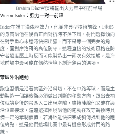
Brahim Díaz習慣將輸出火力集中在前半場
Wilson Isidor：強力一對一前鋒
Isidor在諾丁漢森林效力，他並非典型技術前鋒，1米85
的身高讓他在後衛正面對抗時不落下風，射門選擇傾向
在對手重心未穩時快速出腳，而不是等一個完美的角
度，面對摩洛哥的高位防守，這種直接的技術風格在防
守者過度壓上時反而可能製造出一兩次有效接觸，是海
地前場中最可能在偶然情境下創造驚喜的選項。
禁區外沿跑動
跑位習慣是沿著禁區外沿斜切，不在中路等球，而是主
動製造一個讓後衛必須做出判斷的移動方向，跟出去補
位就讓身後的禁區入口出現空隙，維持陣線他又能在邊
沿位置接球，這道選擇困境讓他的跑動在攻守轉換時具
備一定的牽制價值，若海地能快速完成斜傳找到他的跑
位終點，這是他們這場比賽中最有機會形成射門的路
線。