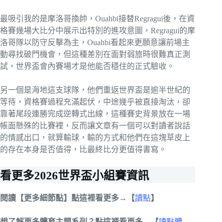
最吸引我的是摩洛哥換帥，Ouahbi接替Regragui後，在資
格賽幾場大比分中展示出特別的進攻意圖，Regragui的摩
洛哥隊以防守反擊為主，Ouahbi看起來更願意讓前場主
動尋找破門機會，但這種差別在面對弱旅時很難真正測
試，世界盃會內賽場才是他能否穩住的正式驗收。
另一個是海地這支球隊，他們重返世界盃是逾半世紀的
等待，資格賽過程充滿起伏，中途幾乎被直接淘汰，卻
靠著尾段連勝完成逆轉式出線，這種賽史背景放在一場
帳面懸殊的比賽裡，反而讓文章有一個可以對讀者說話
的情感出口，就算輸球，輸的方式和他們在這塊草皮上
的存在本身是否值得，比最終比分更值得書寫。
看更多2026世界盃小組賽資訊
閱讀【更多細節點】點這裡看更多→【
讀點
】
想了解更多體育主題系列？點這裡看更多→【
讀點體