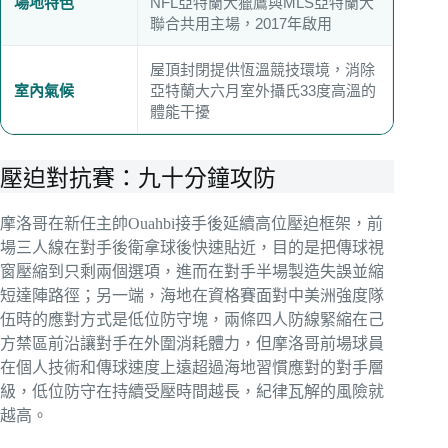
場地特色
NFL亞特蘭大獵鷹與MLS亞特蘭大
聯合共用主場，2017年啟用
屋頂封閉提供恆溫競技環境，消除
室內氣候
亞特蘭大六月室外攝氏33度高溫的
體能干擾
壓迫對抗賽：九十分鐘攻防
摩洛哥在新任主帥Ouahbi接手後延續高位壓迫框架，前
場三人線在對手後衛拿球後快速貼近，目的是把傳球視
窗壓縮到只剩兩個選項，進而在對手半場製造失誤並縮
短達陣路徑；另一端，海地在資格賽面對中美洲強度隊
伍時的應對方式是低位防守塊，兩條四人防線緊縮在己
方禁區前沿讓對手在外圍消耗體力，但摩洛哥前場球員
在個人技術和傳球速度上遠超過海地習慣應對的對手層
級，低位防守在持續受壓時間越長，紀律瓦解的風險就
越高。