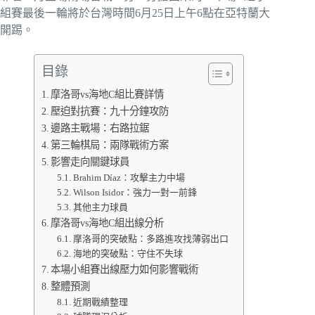
組賽最後一輪將於台灣時間6月25日上午6點在亞特蘭大
開踢。
目錄
摩洛哥vs海地C組比賽詳情
壓迫對抗賽：九十分鐘攻防
邊路主戰場：右路拉鋸
第三輪棋局：兩隊戰術方案
影響走向關鍵球員
Brahim Díaz：攻擊主力中場
Wilson Isidor：強力一對一前鋒
其他主力球員
摩洛哥vs海地C組出線分析
摩洛哥的突破點：多路進攻找薄弱出口
海地的突破點：守住不失球
本場小組賽出線壓力如何影響戰術
整體預測
近期戰績整理