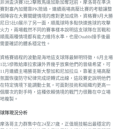
非洲盃決賽3比2擊敗馬達加斯加奪冠前，摩洛哥在準決
賽對塞內加爾靠PK險過，連續兩場高壓比賽的考驗讓整
個陣容在大賽關鍵情境的應對更加成熟，資格賽9月大勝
尼日5比0展示了另一面，順風球時多點快速進球的攻擊
火力，兩場截然不同的賽事樣本說明這支球隊在苦戰和
順風兩種情境都有能力維持水準，也是Ouahbi接手後最
需要確認的體系穩定性。
資格賽過程的波動是海地這支球隊最鮮明特徵，6月主場
1比5慘敗給庫拉索讓外界幾乎放棄他們的晉級希望，可
11月連續主場勝哥斯大黎加和尼加拉瓜，靠著主場高壓
氛圍恢復防守紀律完成逆轉式出線，這段賽史說明他們
在特定情境下能調動士氣，可面對技術和組織均更高一
個層次的對手時，這種依賴情境的戰鬥力很難在中立場
地複製。
球隊現況分析
摩洛哥主力群集中在24至27歲，正值競技輸出最穩定的