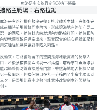
摩洛哥多次依靠定位球搶下勝局
邊路主戰場：右路拉鋸
摩洛哥右路的推進頻率是整套進攻體系主軸，右後衛完
成前插時前場翼鋒同步內切，形成讓海地左路防守要二
選一的困境，補位封底線就讓內切路線打開，補位跟防
內切就讓底線通道空出來，整套配合的核心邏輯正是利
用這種強迫選擇讓對手陷入兩難。
反過來，右路後端留下的空間是海地最實際的反擊入
口，若後腰補位覆蓋出現一秒延遲，前鋒拿到直線球就
能越過整條防線直接威脅門將，雖然海地能否把握又是
另一道問題，但這個缺口在九十分鐘內至少會出現兩到
三次，是整場比賽中少數可能意外改變劇本的節點時
刻。