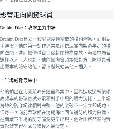
影響走向關鍵球員
Brahim Díaz：攻擊主力中場
Brahim Díaz建立一套以速度換空間的技術體系，面對對
手逼搶，他的第一動作通常是用快速變向製造半步的橫
向空間，進而把傳球窗口從封閉轉為開放，海地中場若
選擇以人盯人應對，他的變向會頻繁把對方盯防球員帶
出原本的防守站位，留下縫隙給其他人插入。
上半場威脅最集中
他的輸出在比賽前45分鐘最為集中，因為進攻邏輯依賴
高頻率的帶球嘗試來累積對手中場的體力消耗，上半場
海地的防守紀律相對完整，他的突破不一定立即成功，
但每一次向前帶球都在消耗海地回位補防的體力儲備，
進而讓下半場的防守漏洞更早出現，他對比賽節奏的實
質影響其實在60分鐘後才最清楚。