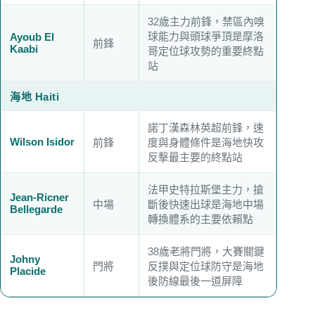
32歲主力前鋒，禁區內嗅
球能力與頭球爭頂是摩洛
Ayoub El
前鋒
Kaabi
哥定位球攻勢的重要終點
站
海地 Haiti
諾丁漢森林英超前鋒，速
Wilson Isidor
前鋒
度與身體條件是海地快攻
反擊最主要的終點站
法甲史特拉斯堡主力，搶
Jean-Ricner
中場
斷後快速出球是海地中場
Bellegarde
轉換體系的主要依賴點
38歲老將門將，大賽關鍵
Johny
門將
反撲與定位球防守是海地
Placide
後防線最後一道屏障