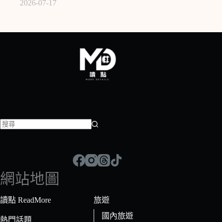
2026-07-17
找
不
到
符
網站地圖
合
條
讀點 ReadMore
旅遊
件
國內旅遊
的
熱門話題