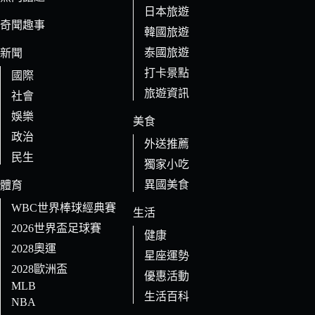
日本旅遊
結
奇聞趣事
果
韓國旅遊
泰國旅遊
新聞
打卡景點
國際
旅遊資訊
社會
娛樂
美食
政治
外送推薦
民生
獨家小吃
異國美食
體育
WBC世界棒球經典賽
生活
2026世界盃足球賽
健康
2028奧運
星座運勢
2028歐洲盃
優惠活動
MLB
生活百科
NBA