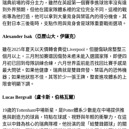
瑞典前場的得分主力，雖然在英超第一個賽季進球效率沒有達
到外界預期，但他在國家隊體系裡的定位完全不同，這裡的戰
術專為他打造，他可以拿到大量背身與禁區內的得分機會，其
在對日本三後衛時，支點作用與背身會是球隊重要戰術選項。
Alexander Isak（亞歷山大・伊薩克）
雖在2025年夏天以天價轉會費從Liverpool，但腿傷缺席整整三
個月以上，三月附加賽還因傷勢未癒未能入選國家隊，即便四
月初已回到母隊訓練合練，六月世界盃前能否找回比賽手感是
最大問號。如果他健康，瑞典就是雙鋒齊發、禁區內的恐怖機
器；如果他狀態不佳，其等於少一張王牌，整套進攻體系的上
限會明顯下調。
Lucas Bergvall（盧卡斯・伯格瓦爾）
19歲的Tottenham中場新星，是Potter體系少數能在中場提供推
進與創造力的球員，特點在球感、視野與年輕的衝擊力，在這
支以中鋒為核心的瑞典隊裡，他扮演的是「給雙鋒餵球」的關