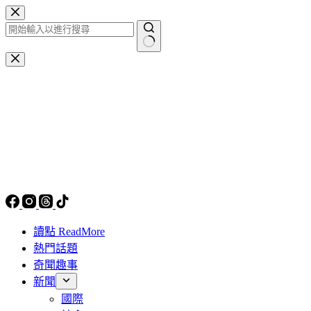
跳
至
主
找
要
不
內
到
容
符
合
條
件
的
結
果
讀點 ReadMore
熱門話題
奇聞趣事
新聞
國際