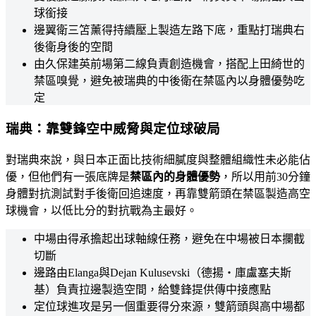
球銜接
邊翼衛三笘薰得持續壓上製造左路下底，重點打瑞典右
後衛身後的空間
由久保建英前場第二線負責創造機會，搭配上田綺世的
禁區嗅覺，避免被瑞典的中後衛在禁區內以身體優勢吃
定
瑞典：靠雙鋒空中威脅與定位球破局
對瑞典來說，與日本正面比技術細膩度與整體組織性未必能佔
優，但他們有一張底牌是
禁區內的身體優勢
，所以用前30分鐘
身體對抗測試對手後衛回追速度，再靠雙箭頭在禁區製造高空
球機會，以低比分的對抗戰為主最好。
中場由得承擔起出球軸線任務，避免在中場被日本攔截
切斷
邊路由Elanga與Dejan Kulusevski（德揚・庫盧塞夫斯
基）負責拉邊製造空間，給雙鋒提供傳中接應點
定位球進攻是另一個重要得分來源，雙箭頭與高中場都