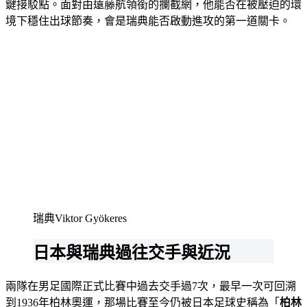
鍵接駁點。面對由遠藤航領銜的攔截網，他能否在被壓迫的環
境下穩住出球節奏，會是瑞典能否啟動進攻的第一道關卡。
瑞典Viktor Gyökeres
日本與瑞典過往交手與近況
兩隊在男足國際正式比賽中過去交手過7次，最早一次可回溯
到1936年柏林奧運，那場比賽至今仍被日本足球史稱為「
柏林