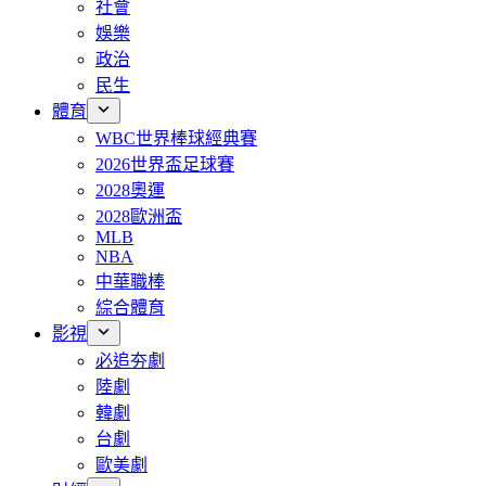
社會
娛樂
政治
民生
體育
WBC世界棒球經典賽
2026世界盃足球賽
2028奧運
2028歐洲盃
MLB
NBA
中華職棒
綜合體育
影視
必追夯劇
陸劇
韓劇
台劇
歐美劇