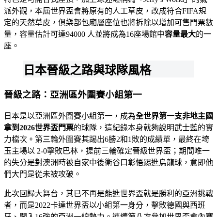
派外觀，本屆世界盃會將原有的人工草皮，改成符合FIFA規
定的天然草皮，俱樂部包廂層座位也將拆除以增加可售門票數
量，容量估計可達94000 人並將成為16座場館中
容量最大
的一
座。
日本晉級之路與球隊風格
晉級之路：亞洲區外圍賽小組第一
日本是以亞洲區外圍賽小組第一，成為
全世界第一支非地主國
拿到2026世界盃門票
的球隊，這紀錄本身就夠說明武士藍的實
力檔次。第三輪外圍賽其踢出6勝2和1敗的成績單，最終在埼
玉主場以 2-0擊敗巴林，提前三輪確定晉級世界盃；期間唯一
的失分是對澳洲時被自家中後衛谷口彰悟踢進烏龍球，意即他
們大門是從未被攻破。
此次回歸大舞台，其已不再是能進世界盃就是勝利的亞洲挑戰
者，而是2022卡達世界盃以小組第一身分，擊敗德國與西班
牙、闖入16強的亞洲一線勢力。連續第八次參加世界盃會內賽