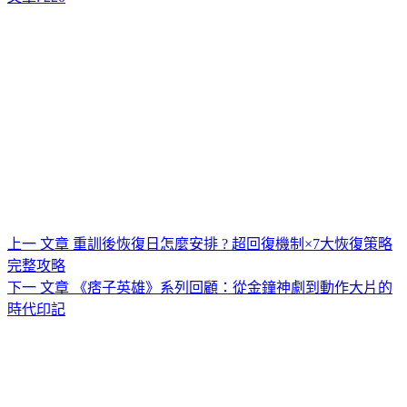
上一
文章
重訓後恢復日怎麼安排 ? 超回復機制×7大恢復策略
完整攻略
下一
文章
《痞子英雄》系列回顧：從金鐘神劇到動作大片的
時代印記