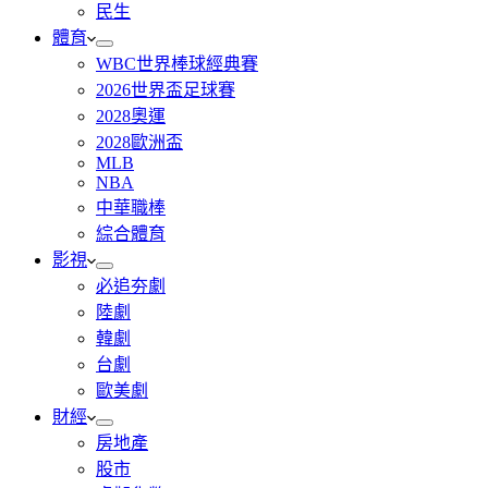
民生
體育
WBC世界棒球經典賽
2026世界盃足球賽
2028奧運
2028歐洲盃
MLB
NBA
中華職棒
綜合體育
影視
必追夯劇
陸劇
韓劇
台劇
歐美劇
財經
房地產
股市