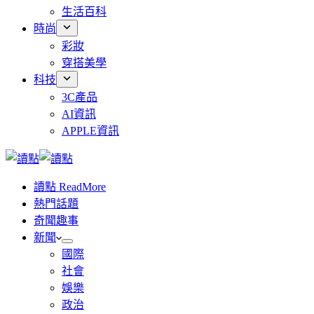
生活百科
時尚
彩妝
穿搭美學
科技
3C產品
AI資訊
APPLE資訊
讀點 ReadMore
熱門話題
奇聞趣事
新聞
國際
社會
娛樂
政治