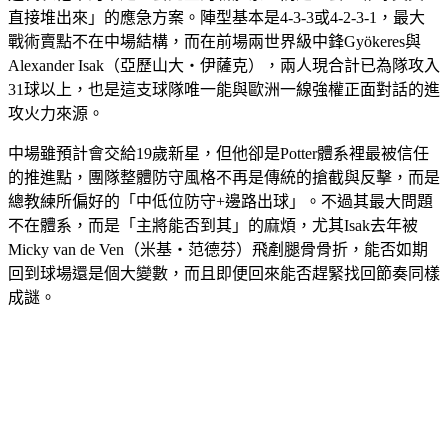
直接堆出來」的應急方案。陣型基本是4-3-3或4-2-3-1，最大
戰術賣點不在中場結構，而在前場兩世界級中鋒Gyökeres與
Alexander Isak（亞歷山大・伊薩克），兩人現合計已為隊攻入
31球以上，也是這支球隊唯一能與歐洲一線強權正面對話的進
攻火力來源。
中場雖預計會交給19歲新星，但他卻是Potter體系裡最被信任
的推進點，團隊整體防守風格不再是傳統的搶截與反擊，而是
總教練所偏好的「中低位防守+邊路出球」。不過其最大問題
不在體系，而是「主將能否到其」的麻煩，尤其Isak去年被
Micky van de Ven（米基・范德芬）飛剷腿骨骨折，能否如期
回到球場還是個大變數，而且即便回來能否趕緊找回節奏同樣
成謎。