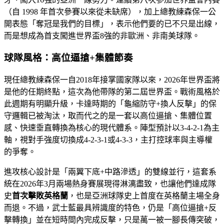
（自 1998 年首次參賽以來從未缺席），加上總教練森保一公
開表態「奪冠是我們的目標」，表示他們要的已不只是出線，
而是想成為首支闖進世界盃8強的非歐洲、非南美球隊。
球隊風格：高位逼搶+集體節奏
現任總教練森保一自2018年接掌國家隊以來，2026年世界盃將
是他的任期終點，這次為他帶隊的第二屆世界盃。戰術風格於
此週期有明顯升級，卡達時期的「龜縮防守+換人反擊」的保
守邏輯已被淘汰，取而代之的是一套以高位逼搶、集體位置
感、快速垂直轉換為核心的現代體系。陣型預計以3-4-2-1為主
軸，視對手強度切換成4-2-3-1或4-3-3，主打控球率與主導權
的爭奪。
進攻核心設計是「兩翼下底+中路滲透」的雙線並行，這套系
統在2026年3月兩場熱身賽展現得淋漓盡致，也讓他們達成隊
史
首次擊敗英格蘭
，也是亞洲球隊史上首度在英格蘭主場全身
而退。不過，武士藍最具辨識度的特色，仍是「高位逼搶+反
擊轉換」並在短時間內完成反擊，只是萬一被一腳長傳突破，