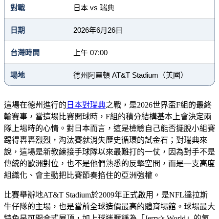
對戰
日本 vs 瑞典
日期
2026年6月26日
台灣時間
上午 07:00
場地
德州阿靈頓 AT&T Stadium（美國）
這場在德州進行的
日本對瑞典
之戰，是2026世界盃F組的最終
輪賽事，當這場比賽開球時，F組的積分結構基本上會決定兩
隊上場時的心情。對日本而言，這是檢驗自己能否擺脫小組賽
踢得轟轟烈烈，淘汰賽就消失歷史循環的試金石；對瑞典來
說，這場是新教練接手球隊以來最難打的一仗，因為對手不是
傳統的歐洲對位，也不是他們熟悉的反擊空間，而是一支高度
組織化、會主動把比賽節奏掐住的亞洲強權。
比賽舉辦地AT&T Stadium於2009年正式啟用，是NFL達拉斯
牛仔隊的主場，也是當前全球造價最高的體育場館。球場最大
特色是可開合式屋頂，加上球迷暱稱為「Jerry’s World」的氣