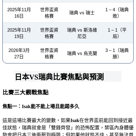
2025年11月
世界盃資
1 – 4（瑞典
瑞典 vs 瑞士
16日
格賽
敗）
2025年11月
世界盃資
瑞典 vs 斯洛維
1 – 1（平
19日
格賽
尼亞
局）
2026年3月
世界盃資
3 – 1（瑞典
瑞典 vs 烏克蘭
27日
格賽
勝）
日本VS瑞典比賽焦點與預測
比賽三大觀戰焦點
焦點一：Isak能不能上場且能踢多久
這是這場比賽最大的變數，如果
Isak
在世界盃前能回到接近最
佳狀態，瑞典就會是「雙鋒齊發」的恐怖配置，禁區內身體優
勢會把日本三後衛壓到極限；但如果他狀態不佳、甚至無法首