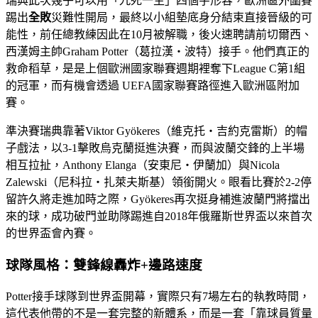
瑞典此次幾乎可以用「九死一生」四個字形容，歐洲區外圍賽
踢出
全敗
災難性開局，最終以小組墊底身分結束直接晉級的可
能性，前任總教練因此在10月被解職，後火速聘請前切爾西、
西漢姆主帥Graham Potter（葛拉漢・波特）接手。他們真正的
救命稻草，是是上個歐洲國家聯賽週期裡奪下League C第1組
的冠軍，而有機會透過 UEFA國家聯賽路徑進入歐洲區附加
賽。
準決賽瑞典靠著Viktor Gyökeres（維克托・吉約克雷斯）的帽
子戲法，以3-1擊敗烏克蘭挺進決賽，而與波蘭交鋒的上半場
相互拉扯，Anthony Elanga（安東尼・伊蘭加）與Nicola
Zalewski（尼科拉・扎萊夫斯基）領銜開火。眼看比賽於2-2停
留許久將走進加時之際，Gyökeres再次挺身補進波蘭門將擋出
來的球，成功破門並助隊踢進自2018年俄羅斯世界盃以來首次
的世界盃會內賽。
球隊風格：雙鋒線轟炸+邊路速度
Potter接手球隊到世界盃開幕，實際只有7場左右的執教時間，
這代表他帶的不是一套完整的新體系，而是一套「靠球員質量