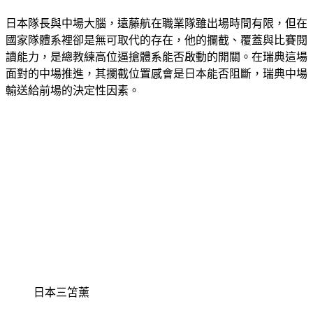
日本隊長與中場大腦，遠藤航在職業隊雖出場時間有限，但在
國家隊體系裡卻是無可取代的存在，他的攔截、覆蓋與比賽閱
讀能力，是總教練高位逼搶體系能否啟動的開關。在瑞典這場
面對的中場推進，其攔截位置感會是日本能否阻斷，瑞典中場
輸送給前場的決定性因素。
日本三笘薰