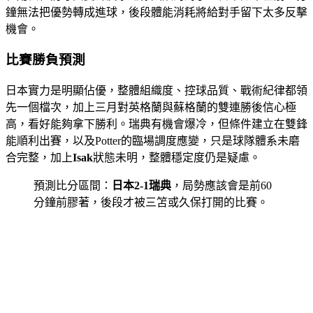
鐘無法把優勢轉成進球，後段體能消耗將給對手留下太多反擊
機會。
比賽勝負預測
日本實力是明顯佔優，整體組織度、控球品質、戰術紀律都領
先一個檔次，加上三月對英格蘭與蘇格蘭的雙連勝後信心極
高，看好能夠拿下勝利。瑞典有機會爆冷，但條件建立在雙鋒
能順利出賽，以及Potter的臨場調度應變，只是球隊體系未磨
合完整，加上
Isak
狀態未明，整體穩定度仍是疑慮。
預測比分區間：
日本2-1瑞典
，局勢應該會是前60
分鐘前膠著，後段才被三笘或久保打開的比賽。