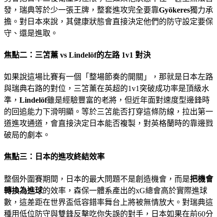
發，瑞典等於少一張王牌，整套進攻完全要靠
Gyökeres
獨力承
擔。對日本來說，其健康狀態會直接決定他們的防守設定要保
守、還是進取。
焦點二：三笘薰 vs Lindelöf的左路 1v1 對決
如果說這場比賽有一個「整場節奏的開關」，那就是日本左路
與瑞典右路的對位，三笘薰在英超的1v1突破成功率是頂級水
準，
Lindelöf
雖是經驗豐富的老將，但近年面對速度型邊鋒時
的回追能力下滑明顯。等於三笘能否打穿這條防線，拉出第一
道進攻通道，會直接決定日本能否複製，對英格蘭時的靠邊戮
破局的劇本。
焦點三：日本的進攻終結效率
整個外圍賽期間，日本的最大問題不是創造機會，而是
把機會
轉換為進球
的效率，森保一體系產出的xG總會高於實際進球
數，這差距在世界盃低容錯率舞台上將被無情放大。對瑞典這
種用低位防守與雙鋒反擊吃你失誤的對手，日本如果在前60分