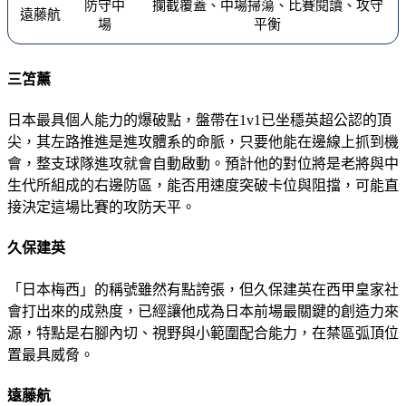
防守中
攔截覆蓋、中場掃蕩、比賽閱讀、攻守
遠藤航
場
平衡
三笘薰
日本最具個人能力的爆破點，盤帶在1v1已坐穩英超公認的頂
尖，其左路推進是進攻體系的命脈，只要他能在邊線上抓到機
會，整支球隊進攻就會自動啟動。預計他的對位將是老將與中
生代所組成的右邊防區，能否用速度突破卡位與阻擋，可能直
接決定這場比賽的攻防天平。
久保建英
「日本梅西」的稱號雖然有點誇張，但久保建英在西甲皇家社
會打出來的成熟度，已經讓他成為日本前場最關鍵的創造力來
源，特點是右腳內切、視野與小範圍配合能力，在禁區弧頂位
置最具威脅。
遠藤航