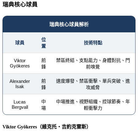
瑞典核心球員
瑞典核心球員解析
位
球員
技術特點
置
前
禁區終結、支點能力、身體對抗、門
Viktor
Gyökeres
鋒
前嗅覺
前
速度爆發、禁區衝擊、單兵突破、進
Alexander
Isak
鋒
攻威脅
中
中場推進、視野組織、控球節奏、年
Lucas
Bergvall
場
輕衝擊力
Viktor Gyökeres（維克托・吉約克雷斯）