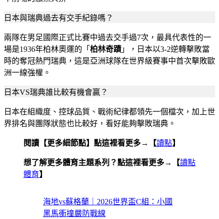
日本與瑞典過去有交手紀錄嗎？
兩隊在男足國際正式比賽中過去交手過7次，最具代表性的一
場是1936年柏林奧運的「
柏林奇蹟
」，日本以3-2逆轉擊敗當
時的奪冠熱門瑞典，這是亞洲球隊在世界級賽事中首次擊敗歐
洲一線強權。
日本VS瑞典誰比較有機會贏？
日本在組織度、控球品質、戰術紀律都領先一個檔次，加上世
界排名與團隊狀態也比較好，看好能夠擊敗瑞典。
閱讀【更多細節點】點這裡看更多→【
讀點
】
想了解更多體育主題系列？點這裡看更多→【
讀點
體育
】
海地vs蘇格蘭｜2026世界盃C組：小國
黑馬衝撞嚴防戰線