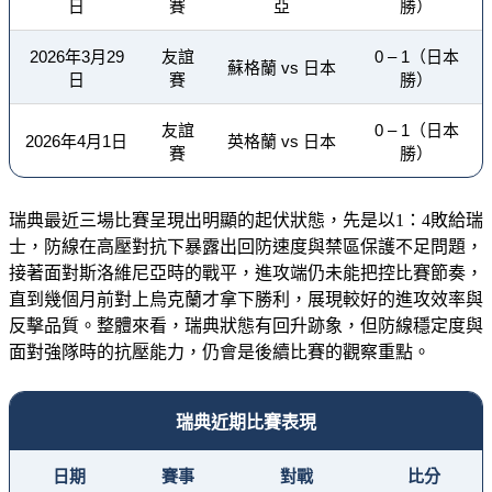
日
賽
亞
勝）
2026年3月29
友誼
0 – 1（日本
蘇格蘭 vs 日本
日
賽
勝）
友誼
0 – 1（日本
2026年4月1日
英格蘭 vs 日本
賽
勝）
瑞典最近三場比賽呈現出明顯的起伏狀態，先是以1：4敗給瑞
士，防線在高壓對抗下暴露出回防速度與禁區保護不足問題，
接著面對斯洛維尼亞時的戰平，進攻端仍未能把控比賽節奏，
直到幾個月前對上烏克蘭才拿下勝利，展現較好的進攻效率與
反擊品質。整體來看，瑞典狀態有回升跡象，但防線穩定度與
面對強隊時的抗壓能力，仍會是後續比賽的觀察重點。
瑞典近期比賽表現
日期
賽事
對戰
比分