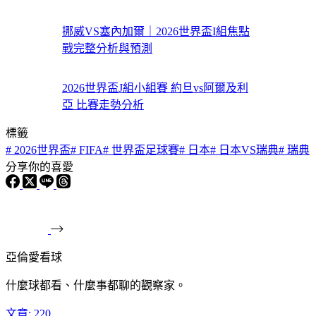
挪威VS塞內加爾｜2026世界盃I組焦點
戰完整分析與預測
2026世界盃J組小組賽 約旦vs阿爾及利
亞 比賽走勢分析
標籤
#
2026世界盃
#
FIFA
#
世界盃足球賽
#
日本
#
日本VS瑞典
#
瑞典
分享你的喜愛
亞倫愛看球
什麼球都看、什麼事都聊的觀察家。
文章: 220