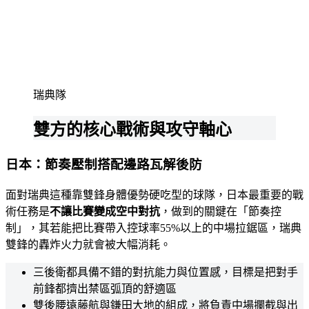
瑞典隊
雙方的核心戰術與攻守軸心
日本：節奏壓制搭配邊路瓦解後防
面對瑞典這種靠雙鋒身體優勢硬吃型的球隊，日本最重要的戰
術任務是
不讓比賽變成空中對抗
，做到的關鍵在「節奏控
制」，其若能把比賽帶入控球率55%以上的中場拉鋸區，瑞典
雙鋒的轟炸火力就會被大幅消耗。
三後衛都具備不錯的對抗能力與位置感，目標是把對手
前鋒都擠出禁區弧頂的舒適區
雙後腰遠藤航與鎌田大地的組成，將負責中場攔截與出