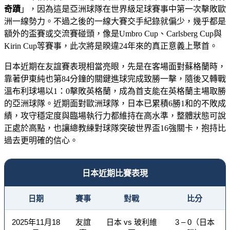
奇蹟
」，因為這是亞洲球隊在世界級足球賽事中第一次擊敗歐
洲一線勢力。不過之後的一線大賽交手紀錄就偏少，幾乎都是
額外的盃賽或交流賽碰頭，像是Umbro Cup、Carlsberg Cup與
Kirin Cup等賽事，此次將是睽違24年來的真正意義上聚首。
日本近期在友誼賽表現相當亮眼，先是在客場面對蘇格蘭時，
靠著伊東純也第84分鐘的關鍵進球完成致勝一擊，隨後又轉戰
溫布利球場以1：0擊敗英格蘭，成為首支能在英格蘭主場取勝
的亞洲球隊。近期面對歐洲球隊，日本已累積6勝1和的不敗成
績，攻守穩定度與臨場執行力都維持在高水準，整體狀態可說
正處於高點，也讓總教練對球隊突破世界盃16強關卡，抱持比
過去更明確的信心。
日本近期比賽表現
日期
賽事
對戰
比分
2025年11月18
友誼
日本 vs 玻利維
3 – 0（日本