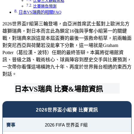
比賽三大觀戰焦點
比賽勝負預測
日本VS瑞典的相關FAQ
2026世界盃F組第三輪登場，由亞洲首席武士藍對上歐洲北方
雄獅瑞典，對日本而言此為鎖定16強與爭奪小組第一的關鍵
戰，對瑞典來說這是本屆盃賽的最後一張救命稻草，前兩輪面
對突尼西亞與荷蘭若沒能拿下分數，這一場就是Graham
Potter（葛拉漢・波特）任期的最終答辯。本篇將從場館資
訊、晉級之路、戰術核心、球員陣容到歷史交手與比賽預測，
一次帶你看懂這場橫跨九十年、再度於世界舞台相遇的東西方
對話。
日本VS瑞典 比賽&場館資訊
2026世界盃小組賽 比賽資訊
賽事
2026 FIFA 世界盃 F組