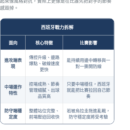
起來像風格對抗，實際上更像是在比誰先把對手的節奏
感毀掉。
西班牙戰力拆解
面向
核心特徵
比賽影響
傳控升級、邊路
進攻端表
能持續用邊中轉移與一
爆點、破線速度
現
對一撕開防線
更快
控場成熟、節奏
只要中場穩住，西班牙
中場運作
管理細膩、出球
就能把比賽拉回自己節
特性
品質高
奏
防守端穩
整體站位完整、
若被烏拉圭拖進亂戰，
定度
前場壓迫回收快
防守穩定度將受考驗