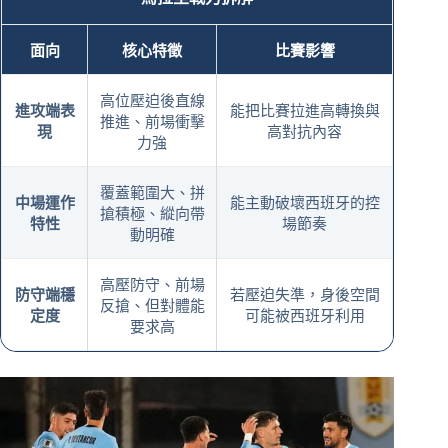
面向
核心特徵
比賽影響
高位壓迫後直線
進攻端表
能把比賽拉進高轉換與
推進、前場衝擊
現
高對抗內容
力強
覆蓋範圍大、拼
中場運作
能主動破壞西班牙的控
搶積極、縱向帶
特性
場節奏
動明確
高壓防守、前場
防守端穩
若壓迫失準，身後空間
反搶、但對體能
定度
可能被西班牙利用
要求高