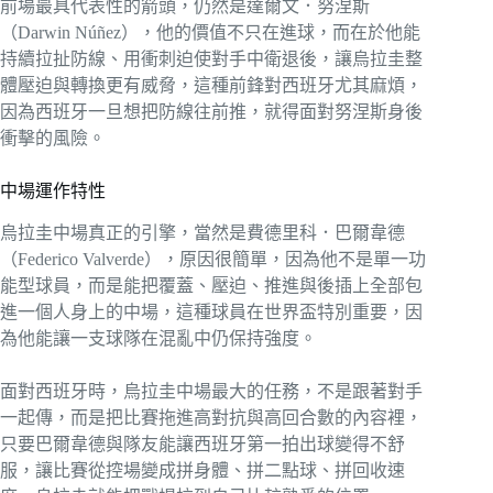
前場最具代表性的箭頭，仍然是達爾文．努涅斯
（Darwin Núñez），他的價值不只在進球，而在於他能
持續拉扯防線、用衝刺迫使對手中衛退後，讓烏拉圭整
體壓迫與轉換更有威脅，這種前鋒對西班牙尤其麻煩，
因為西班牙一旦想把防線往前推，就得面對努涅斯身後
衝擊的風險。
中場運作特性
烏拉圭中場真正的引擎，當然是費德里科．巴爾韋德
（Federico Valverde），原因很簡單，因為他不是單一功
能型球員，而是能把覆蓋、壓迫、推進與後插上全部包
進一個人身上的中場，這種球員在世界盃特別重要，因
為他能讓一支球隊在混亂中仍保持強度。
面對西班牙時，烏拉圭中場最大的任務，不是跟著對手
一起傳，而是把比賽拖進高對抗與高回合數的內容裡，
只要巴爾韋德與隊友能讓西班牙第一拍出球變得不舒
服，讓比賽從控場變成拼身體、拼二點球、拼回收速