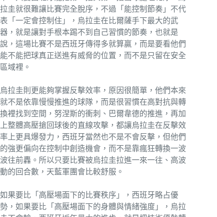
拉圭就很難讓比賽完全脫序，不過「能控制節奏」不代
表「一定會控制住」，烏拉圭在比爾薩手下最大的武
器，就是讓對手根本踢不到自己習慣的節奏，也就是
說，這場比賽不是西班牙傳得多就算贏，而是要看他們
能不能把球真正送進有威脅的位置，而不是只留在安全
區域裡。
烏拉圭則更能夠掌握反擊效率，原因很簡單，他們本來
就不是依靠慢慢推進的球隊，而是很習慣在高對抗與轉
換裡找到空間，努涅斯的衝刺、巴爾韋德的推進，再加
上整體高壓搶回球後的直線攻擊，都讓烏拉圭在反擊效
率上更具爆發力，西班牙當然也不是不會反擊，但他們
的強更偏向在控制中創造機會，而不是靠瘋狂轉換一波
波往前轟。所以只要比賽被烏拉圭拉進一來一往、高波
動的回合數，天藍軍團會比較舒服。
如果要比「高壓場面下的比賽秩序」，西班牙略占優
勢，如果要比「高壓場面下的身體與情緒強度」，烏拉