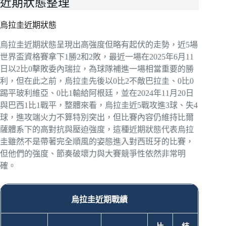
近期狀態整理
烏拉圭近期狀態
烏拉圭近期狀態呈現出高強度但略有起伏的走勢，近5場
世界盃資格賽拿下1勝2和2敗，最近一場在2025年6月11
日以2比0擊敗委內瑞拉，為球隊補進一場相當重要的勝
利，但在此之前，烏拉圭先後以0比2不敵巴拉圭、0比0
踢平玻利維亞、0比1輸給阿根廷，並在2024年11月20日
與巴西1比1戰平，整體來看，烏拉圭近5戰攻進3球、失4
球，進攻端火力不算特別突出，但比賽內容仍維持比爾
薩體系下的高對抗與壓迫強度，這種近期狀態代表烏拉
圭雖然不是帶著完全順風的姿態進入對西班牙的比賽，
但他們的強度、節奏破壞力與大賽競爭性依然非常明
確。
烏拉圭近期戰績