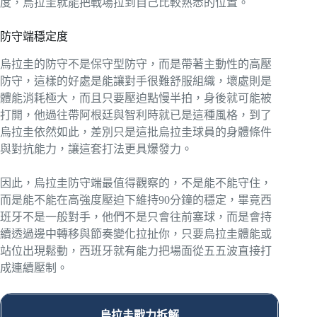
度，烏拉圭就能把戰場拉到自己比較熟悉的位置。
防守端穩定度
烏拉圭的防守不是保守型防守，而是帶著主動性的高壓
防守，這樣的好處是能讓對手很難舒服組織，壞處則是
體能消耗極大，而且只要壓迫點慢半拍，身後就可能被
打開，他過往帶阿根廷與智利時就已是這種風格，到了
烏拉圭依然如此，差別只是這批烏拉圭球員的身體條件
與對抗能力，讓這套打法更具爆發力。
因此，烏拉圭防守端最值得觀察的，不是能不能守住，
而是能不能在高強度壓迫下維持90分鐘的穩定，畢竟西
班牙不是一般對手，他們不是只會往前塞球，而是會持
續透過邊中轉移與節奏變化拉扯你，只要烏拉圭體能或
站位出現鬆動，西班牙就有能力把場面從五五波直接打
成連續壓制。
烏拉圭戰力拆解