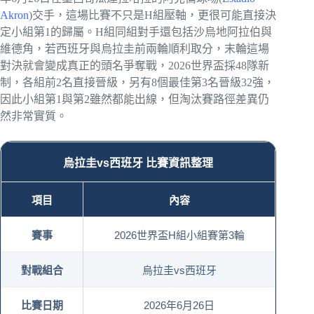
Akron
)交手，這場比賽不只是H組壓軸，更很可能直接決
定小組第1的歸屬。H組同組對手還包括沙烏地阿拉伯與
維德角，若西班牙與烏拉圭前兩輪順利取分，末輪這場
對決就會變成真正的頭名爭奪戰，2026世界盃採48隊新
制，各組前2名直接晉級，另有8個最佳第3名晉級32強，
因此小組第1與第2雖然都能出線，但淘汰賽路徑差異仍
然非常實質。
烏拉圭vs西班牙 比賽資訊整理
項目
內容
賽事
2026世界盃H組小組賽第3輪
對戰組合
烏拉圭vs西班牙
比賽日期
2026年6月26日