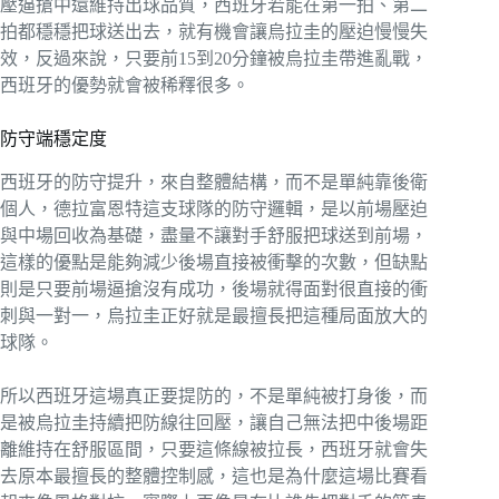
壓逼搶中還維持出球品質，西班牙若能在第一拍、第二
拍都穩穩把球送出去，就有機會讓烏拉圭的壓迫慢慢失
效，反過來說，只要前15到20分鐘被烏拉圭帶進亂戰，
西班牙的優勢就會被稀釋很多。
防守端穩定度
西班牙的防守提升，來自整體結構，而不是單純靠後衛
個人，德拉富恩特這支球隊的防守邏輯，是以前場壓迫
與中場回收為基礎，盡量不讓對手舒服把球送到前場，
這樣的優點是能夠減少後場直接被衝擊的次數，但缺點
則是只要前場逼搶沒有成功，後場就得面對很直接的衝
刺與一對一，烏拉圭正好就是最擅長把這種局面放大的
球隊。
所以西班牙這場真正要提防的，不是單純被打身後，而
是被烏拉圭持續把防線往回壓，讓自己無法把中後場距
離維持在舒服區間，只要這條線被拉長，西班牙就會失
去原本最擅長的整體控制感，這也是為什麼這場比賽看