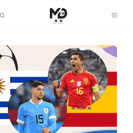
跳
至
主
要
內
容