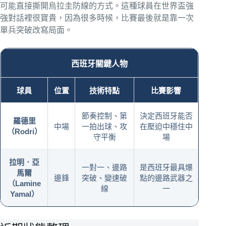
可能直接撕開烏拉圭防線的方式。這種球員在世界盃強
強對話裡很寶貴，因為很多時候，比賽最後就是靠一次
單兵突破改寫局面。
西班牙關鍵人物
球員
位置
技術特點
比賽影響
節奏控制、第
決定西班牙能否
羅德里
中場
一拍出球、攻
在壓迫中穩住中
（Rodri）
守平衡
場
拉明．亞
一對一、邊路
是西班牙最具爆
馬爾
邊鋒
突破、變速破
點的邊路武器之
（Lamine
線
一
Yamal）