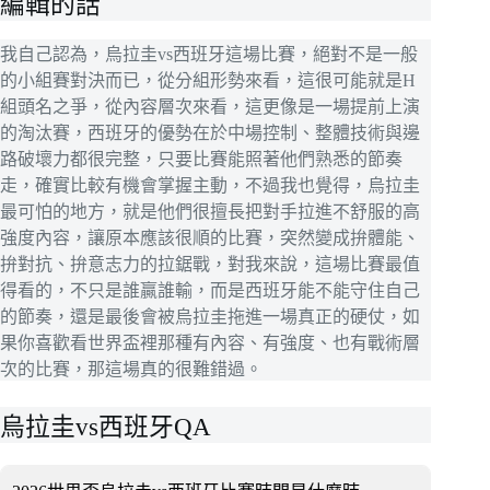
編輯的話
我自己認為，烏拉圭vs西班牙這場比賽，絕對不是一般
的小組賽對決而已，從分組形勢來看，這很可能就是H
組頭名之爭，從內容層次來看，這更像是一場提前上演
的淘汰賽，西班牙的優勢在於中場控制、整體技術與邊
路破壞力都很完整，只要比賽能照著他們熟悉的節奏
走，確實比較有機會掌握主動，不過我也覺得，烏拉圭
最可怕的地方，就是他們很擅長把對手拉進不舒服的高
強度內容，讓原本應該很順的比賽，突然變成拚體能、
拚對抗、拚意志力的拉鋸戰，對我來說，這場比賽最值
得看的，不只是誰贏誰輸，而是西班牙能不能守住自己
的節奏，還是最後會被烏拉圭拖進一場真正的硬仗，如
果你喜歡看世界盃裡那種有內容、有強度、也有戰術層
次的比賽，那這場真的很難錯過。
烏拉圭vs西班牙QA