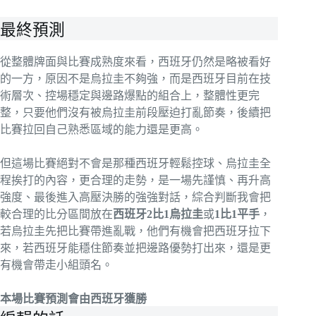
最終預測
從整體牌面與比賽成熟度來看，西班牙仍然是略被看好
的一方，原因不是烏拉圭不夠強，而是西班牙目前在技
術層次、控場穩定與邊路爆點的組合上，整體性更完
整，只要他們沒有被烏拉圭前段壓迫打亂節奏，後續把
比賽拉回自己熟悉區域的能力還是更高。
但這場比賽絕對不會是那種西班牙輕鬆控球、烏拉圭全
程挨打的內容，更合理的走勢，是一場先謹慎、再升高
強度、最後進入高壓決勝的強強對話，綜合判斷我會把
較合理的比分區間放在
西班牙2比1烏拉圭
或
1比1平手
，
若烏拉圭先把比賽帶進亂戰，他們有機會把西班牙拉下
來，若西班牙能穩住節奏並把邊路優勢打出來，還是更
有機會帶走小組頭名。
本場比賽預測會由西班牙獲勝