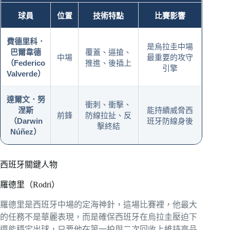
球員
位置
技術特點
比賽影響
費德里科．
是烏拉圭中場
巴爾韋德
覆蓋、逼搶、
中場
最重要的攻守
（Federico
推進、後插上
引擎
Valverde）
達爾文．努
衝刺、衝擊、
涅斯
能持續威脅西
前鋒
防線拉扯、反
（Darwin
班牙防線身後
擊終結
Núñez）
西班牙關鍵人物
羅德里（Rodri）
羅德里是西班牙中場的定海神針，這場比賽裡，他最大
的任務不是華麗表現，而是確保西班牙在烏拉圭壓迫下
還能穩定出球，只要他在第一拍與二次回收上維持高品