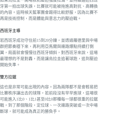
如果烏拉圭一開場就把壓迫強度拉滿，並持續逼迫西班
牙第一拍出球失誤，比賽就可能被拖進高對抗、高轉換
的內容。這時候天藍軍團會踢得比較舒服，因為比賽不
再是技術控制，而是體能與意志力的壓迫戰。
西班牙主導
若西班牙成功守住前15到20分鐘，並透過羅德里與中場
群把節奏穩下來，再利用亞馬爾與邊路爆點持續打側
翼，局面就會慢慢往西班牙傾斜，對西班牙來說，這場
最理想的不是對轟，而是讓烏拉圭追著球跑，追到壓迫
開始失準。
雙方拉鋸
這也是非常可能出現的內容。因為兩隊都不是會輕易把
比賽秩序讓出去的球隊，若前段沒有早早進球，這場很
可能進入1比0、1比1甚至0比0那種每一球都很重的拉鋸
戰，到了那個階段，定位球、一次邊路突破或一次中場
斷球，就可能成為真正的勝負手。