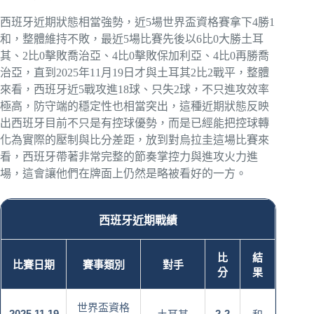
西班牙近期狀態相當強勢，近5場世界盃資格賽拿下4勝1
和，整體維持不敗，最近5場比賽先後以6比0大勝土耳
其、2比0擊敗喬治亞、4比0擊敗保加利亞、4比0再勝喬
治亞，直到2025年11月19日才與土耳其2比2戰平，整體
來看，西班牙近5戰攻進18球、只失2球，不只進攻效率
極高，防守端的穩定性也相當突出，這種近期狀態反映
出西班牙目前不只是有控球優勢，而是已經能把控球轉
化為實際的壓制與比分差距，放到對烏拉圭這場比賽來
看，西班牙帶著非常完整的節奏掌控力與進攻火力進
場，這會讓他們在牌面上仍然是略被看好的一方。
西班牙近期戰績
比
結
比賽日期
賽事類別
對手
分
果
世界盃資格
2025.11.19
2-2