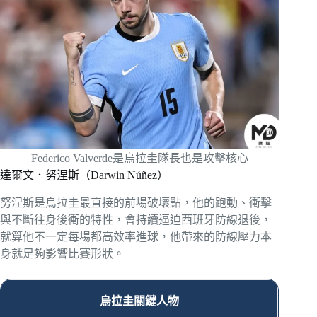
Federico Valverde是烏拉圭隊長也是攻擊核心
達爾文．努涅斯（Darwin Núñez）
努涅斯是烏拉圭最直接的前場破壞點，他的跑動、衝擊
與不斷往身後衝的特性，會持續逼迫西班牙防線退後，
就算他不一定每場都高效率進球，他帶來的防線壓力本
身就足夠影響比賽形狀。
烏拉圭關鍵人物