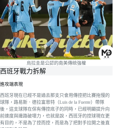
烏拉圭是公認的南美傳統強權
西班牙戰力拆解
進攻端表現
西班牙現在已經不是過去那支只會用傳控把比賽拖慢的
球隊，路易斯．德拉富恩特（Luis de la Fuente）帶隊
後，這支球隊在保有傳控底子的同時，已經明顯提升向
前速度與邊路破壞力，也就是說，西班牙的控球現在更
有目的，不是為了控而控，而是為了把對手拉開之後直