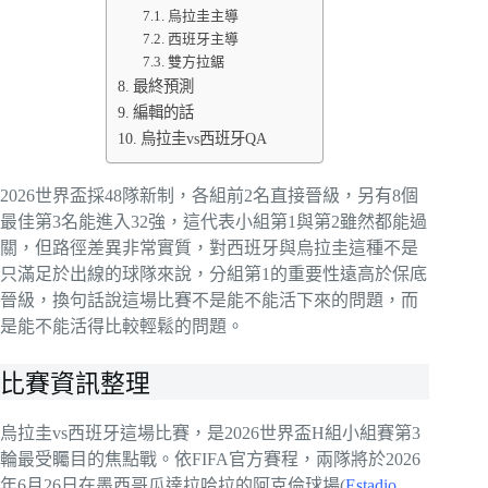
烏拉圭主導
西班牙主導
雙方拉鋸
最終預測
編輯的話
烏拉圭vs西班牙QA
2026世界盃採48隊新制，各組前2名直接晉級，另有8個
最佳第3名能進入32強，這代表小組第1與第2雖然都能過
關，但路徑差異非常實質，對西班牙與烏拉圭這種不是
只滿足於出線的球隊來說，分組第1的重要性遠高於保底
晉級，換句話說這場比賽不是能不能活下來的問題，而
是能不能活得比較輕鬆的問題。
比賽資訊整理
烏拉圭vs西班牙這場比賽，是2026世界盃H組小組賽第3
輪最受矚目的焦點戰。依FIFA官方賽程，兩隊將於2026
年6月26日在墨西哥瓜達拉哈拉的阿克倫球場(
Estadio