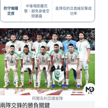
中後場距離完
防守端穩
能降低約旦直線反擊成
整、避免身後空
定度
功率
間暴露
阿爾及利亞國家隊
兩隊交鋒的勝負關鍵