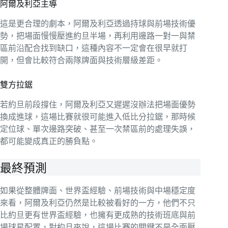
阿爾及利亞主導
這是更合理的劇本，阿爾及利亞透過持球與前場技術優
勢，把場面慢慢壓進約旦半場，再利用邊路一對一與禁
區前沿配合找到缺口，這種內容不一定會在很早就打
開，但會比較符合兩隊牌面與技術層級差距。
雙方拉鋸
若約旦前段撐住，阿爾及利亞又遲遲沒辦法把場面優勢
換成進球，這場比賽就很可能進入低比分拉鋸，那時候
定位球、單次邊路突破、甚至一次禁區前的處理失誤，
都可能變成真正的勝負點。
最終預測
如果從整體牌面、世界盃經驗、前場技術與中場穩定度
來看，阿爾及利亞仍然是比較被看好的一方，他們不只
比約旦更有世界盃經驗，也擁有更成熟的技術班底與前
場球星配置，對約旦來說，這場比賽的關鍵不是全面壓