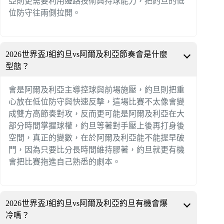
亞則更需要利用邊路技術與持球能力，把約旦的低
位防守往兩側拉開。
2026世界盃J組約旦vs阿爾及利亞節奏會是什麼
型態？
會是阿爾及利亞主導控球與前場施壓，約旦則把重
心放在低位防守與快速反擊，這場比賽不太像會變
成雙方高節奏對攻，反而更可能是阿爾及利亞在大
部分時間掌握球權，約旦等著對手壓上後再打身後
空間，真正的變數，在於阿爾及利亞能不能提早破
門，因為只要比分長時間維持膠著，約旦就更有機
會把比賽拖進自己熟悉的劇本。
2026世界盃J組約旦vs阿爾及利亞約旦有機會爆
冷嗎？