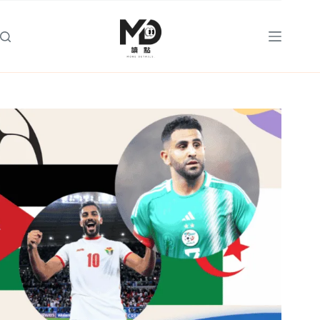
跳
至
主
要
內
容