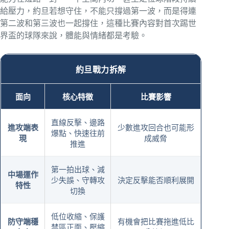
給壓力，約旦若想守住，不能只撐過第一波，而是得連
第二波和第三波也一起撐住，這種比賽內容對首次踢世
界盃的球隊來說，體能與情緒都是考驗。
約旦戰力拆解
面向
核心特徵
比賽影響
直線反擊、邊路
進攻端表
少數進攻回合也可能形
爆點、快速往前
現
成威脅
推進
第一拍出球、減
中場運作
少失誤、守轉攻
決定反擊能否順利展開
特性
切換
低位收縮、保護
防守端穩
有機會把比賽拖進低比
禁區正面、壓縮