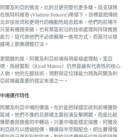
阿爾及利亞的進攻，比約旦更完整也更多樣，這支球隊
在佩特科維奇 (Vladimir Petković)帶領下，目標是把傳統
北非技術流和更現代的機動性結合起來，他們的前場不
只是有邊路突破，也有禁區前沿的技術處理與持球推進
能力，這代表他們不必依賴單一進攻方式，而是可以根
據場上節奏調整打法。
更關鍵的是，阿爾及利亞前場有明星級處理點，里亞
德．馬赫雷斯（Riyad Mahrez）仍然是最有代表性的核心
人物，他的左腳技術、視野與定位球能力視為阿爾及利
亞前場最重要的穩定來源之一。
中場運作特性
阿爾及利亞中場的價值，在於能把球穩定送到前場優勢
區域，他們不像約旦那樣主要扮演反擊開關，而是比較
像節奏與推進的中轉站，只要中場能穩定接應，阿爾及
利亞就可以透過短傳、轉邊與半空間配合，把比賽慢慢
導向自己更有利的區域，對約旦這種偏低位防守的球隊