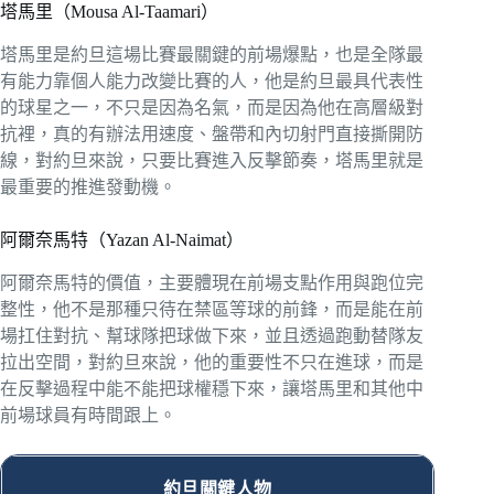
塔馬里（Mousa Al-Taamari）
塔馬里是約旦這場比賽最關鍵的前場爆點，也是全隊最
有能力靠個人能力改變比賽的人，他是約旦最具代表性
的球星之一，不只是因為名氣，而是因為他在高層級對
抗裡，真的有辦法用速度、盤帶和內切射門直接撕開防
線，對約旦來說，只要比賽進入反擊節奏，塔馬里就是
最重要的推進發動機。
阿爾奈馬特（Yazan Al-Naimat）
阿爾奈馬特的價值，主要體現在前場支點作用與跑位完
整性，他不是那種只待在禁區等球的前鋒，而是能在前
場扛住對抗、幫球隊把球做下來，並且透過跑動替隊友
拉出空間，對約旦來說，他的重要性不只在進球，而是
在反擊過程中能不能把球權穩下來，讓塔馬里和其他中
前場球員有時間跟上。
約旦關鍵人物