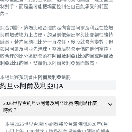
制對手，而是盡可能把場面控制在自己能承受的範圍
內。
綜合判斷，這場比較合理的走向會是阿爾及利亞在控場
與前場破壞力上占優，約旦則依賴反擊與比賽韌性維持
懸念，若約旦能把比分一直咬住，後段就會有變數；但
如果阿爾及利亞先進球，整體局勢會更偏向他們掌控，
較合理的比分區間會落在
阿爾及利亞1比0約旦
或
阿爾及
利亞2比1約旦
，整體仍以阿爾及利亞贏面較高。
本場比賽預測會由
阿爾及利亞
獲勝
約旦vs阿爾及利亞QA
2026世界盃約旦vs阿爾及利亞比賽時間是什麼
時候？
本場2026世界盃J組小組賽將於台灣時間2026年6月
23日上午11:00開球，地點在美國舊金山灣區的利惠