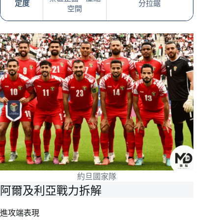
定度
分拉鋸
空間
約旦國家隊
阿爾及利亞戰力拆解
進攻端表現