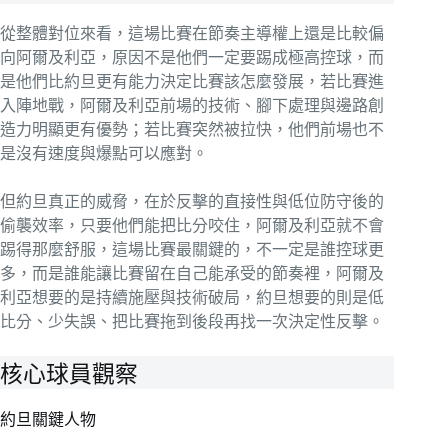
從整體對位來看，這場比賽在節奏主導權上還是比較偏
向阿爾及利亞，原因不是他們一定要踢成極高控球，而
是他們比約旦更有能力決定比賽該怎麼發展，若比賽進
入陣地戰，阿爾及利亞前場的技術、腳下處理與邊路創
造力明顯更有優勢；若比賽突然被拉快，他們前場也不
是沒有速度與爆點可以應對。
但約旦真正的威脅，在於反擊的直接性與低位防守後的
偷襲效率，只要他們能把比分咬住，阿爾及利亞就不會
踢得那麼舒服，這場比賽最關鍵的，不一定是誰控球更
多，而是誰能讓比賽留在自己能承受的節奏裡，阿爾及
利亞想要的是持續施壓與技術破局，約旦想要的則是低
比分、少失誤、把比賽拖到後段再找一次決定性反擊。
核心球員觀察
約旦關鍵人物