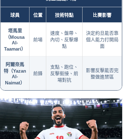
球員
位置
技術特點
比賽影響
塔馬里
速度、盤帶、
決定約旦能否靠
（Mousa
前場
內切、反擊爆
個人能力打開局
Al-
點
面
Taamari）
阿爾奈馬
支點、跑位、
影響反擊能否完
特（Yazan
前鋒
反擊銜接、前
Al-
整做進禁區
場對抗
Naimat）