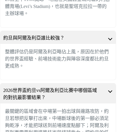
體育場(Levi’s Stadium)，也就是聖塔克拉拉一帶的
主辦球場。
約旦與阿爾及利亞誰比較強？
整體評估仍是阿爾及利亞略佔上風，原因在於他們
的世界盃經驗、前場技術能力與陣容深度都比約旦
更成熟。
2026世界盃約旦vs阿爾及利亞比賽中哪個區域
的對抗最影響結果？
最關鍵的區域會在中場第一拍出球與邊路攻防，約
旦若想把反擊打出來，中場斷球後的第一腳必須足
夠乾淨，才能把球送到前場速度點腳下；阿爾及利