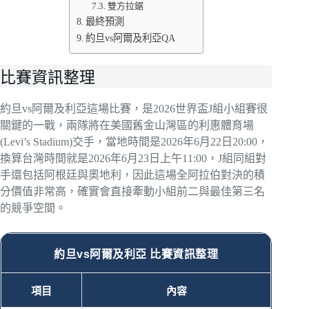
雙方拉鋸
最終預測
約旦vs阿爾及利亞QA
比賽資訊整理
約旦vs阿爾及利亞這場比賽，是2026世界盃J組小組賽很
關鍵的一戰，兩隊將在美國舊金山灣區的利惠體育場
(Levi’s Stadium)交手，當地時間是2026年6月22日20:00，
換算台灣時間就是2026年6月23日上午11:00，J組同組對
手還包括阿根廷與奧地利，因此這場全阿拉伯對決的積
分價值非常高，確實會直接牽動小組前二與最佳第三名
的競爭空間。
約旦vs阿爾及利亞 比賽資訊整理
項目
內容