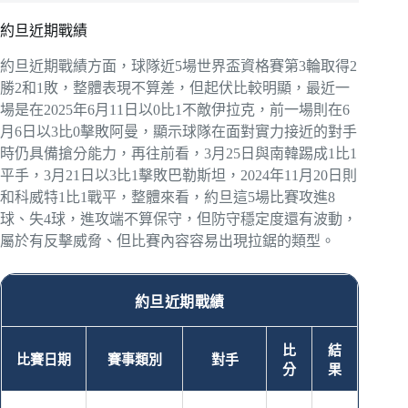
約旦近期戰績
約旦近期戰績方面，球隊近5場世界盃資格賽第3輪取得2
勝2和1敗，整體表現不算差，但起伏比較明顯，最近一
場是在2025年6月11日以0比1不敵伊拉克，前一場則在6
月6日以3比0擊敗阿曼，顯示球隊在面對實力接近的對手
時仍具備搶分能力，再往前看，3月25日與南韓踢成1比1
平手，3月21日以3比1擊敗巴勒斯坦，2024年11月20日則
和科威特1比1戰平，整體來看，約旦這5場比賽攻進8
球、失4球，進攻端不算保守，但防守穩定度還有波動，
屬於有反擊威脅、但比賽內容容易出現拉鋸的類型。
約旦近期戰績
比
結
比賽日期
賽事類別
對手
分
果