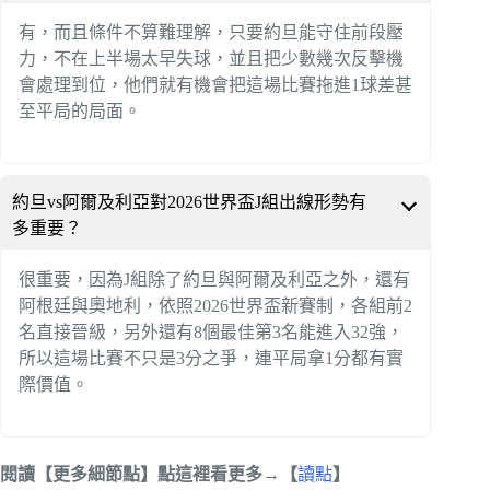
有，而且條件不算難理解，只要約旦能守住前段壓
力，不在上半場太早失球，並且把少數幾次反擊機
會處理到位，他們就有機會把這場比賽拖進1球差甚
至平局的局面。
約旦vs阿爾及利亞對2026世界盃J組出線形勢有
多重要？
很重要，因為J組除了約旦與阿爾及利亞之外，還有
阿根廷與奧地利，依照2026世界盃新賽制，各組前2
名直接晉級，另外還有8個最佳第3名能進入32強，
所以這場比賽不只是3分之爭，連平局拿1分都有實
際價值。
閱讀【更多細節點】點這裡看更多→【
讀點
】