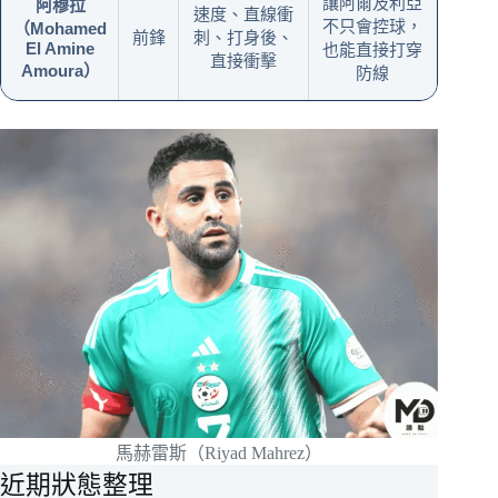
讓阿爾及利亞
阿穆拉
速度、直線衝
不只會控球，
（Mohamed
前鋒
刺、打身後、
El Amine
也能直接打穿
直接衝擊
Amoura）
防線
馬赫雷斯（Riyad Mahrez）
近期狀態整理