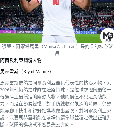
穆薩．阿爾塔馬里（Mousa Al-Tamari）是約旦的核心球
員
阿爾及利亞關鍵人物
馬赫雷斯（Riyad Mahrez）
馬赫雷斯依然是阿爾及利亞最具代表性的核心人物，到
2026年他仍然是球隊在邊路持球、定位球處理與最後一
傳選擇上最穩定的關鍵人物，他的價值不只是突破能
力，而是在節奏變慢、對手防線收得很深的時候，仍然
能靠腳下技術和視野把進攻做出層次，對阿爾及利亞來
說，只要馬赫雷斯能在前場持續拿球並穩定做出正確判
斷，球隊的進攻就不容易失去方向。