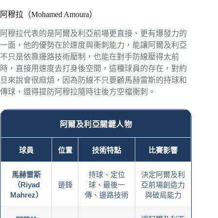
阿穆拉（Mohamed Amoura）
阿穆拉代表的是阿爾及利亞前場更直接、更有爆發力的
一面，他的優勢在於速度與衝刺能力，能讓阿爾及利亞
不只是依靠邊路技術壓制，也能在對手防線壓得太前
時，直接用速度去打身後空間，這種球員的存在，對約
旦來說會很麻煩，因為防線不只要顧馬赫雷斯的持球和
傳球，還得提防阿穆拉隨時往後方空檔衝刺。
阿爾及利亞關鍵人物
球員
位置
技術特點
比賽影響
馬赫雷斯
持球、定位
決定阿爾及利
（Riyad
邊鋒
球、最後一
亞前場創造力
Mahrez）
傳、邊路技術
與破局能力