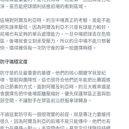
淨、是否能把球順利送進前場的衝刺區域。
這場對阿爾及利亞時，約旦中場真正的考驗，是能不能
把失誤率壓低，因為阿爾及利亞不只是有球能力較好，
前場也有足夠的單兵處理能力，一旦中場把球丟在危險
區，後場就會立刻承受壓力，所以約旦中場不能只想著
快，還得確保每一次防守後的第一拍選擇夠穩。
防守端穩定度
防守是約旦最重要的基礎，他們的核心關鍵字就是紀
律、堅韌與團隊性，這也很符合他們近年能把比賽踢進
自己節奏的方式，面對阿爾及利亞時，約旦大概率還是
會選擇先把中後場距離壓縮好，優先保護禁區正面與肋
部空間，不讓對手在禁區前沿舒服拿球轉身。
不過這套防守有一個很現實的前提，就是專注力要維持
很久，因為阿爾及利亞的前場不是只能傳中，他們也有
能力在邊路一對一、半空間內切、甚至定位球階段持續