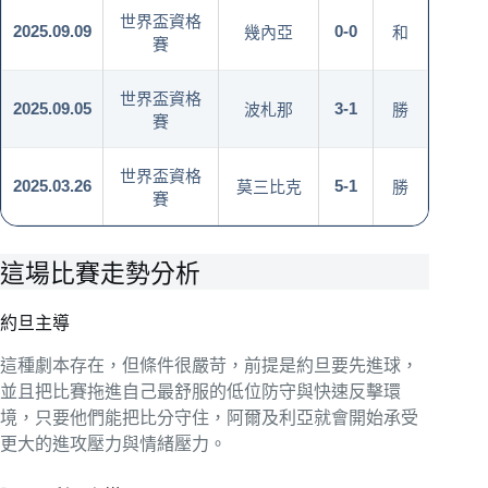
世界盃資格
2025.09.09
0-0
幾內亞
和
賽
世界盃資格
2025.09.05
3-1
波札那
勝
賽
世界盃資格
2025.03.26
5-1
莫三比克
勝
賽
這場比賽走勢分析
約旦主導
這種劇本存在，但條件很嚴苛，前提是約旦要先進球，
並且把比賽拖進自己最舒服的低位防守與快速反擊環
境，只要他們能把比分守住，阿爾及利亞就會開始承受
更大的進攻壓力與情緒壓力。