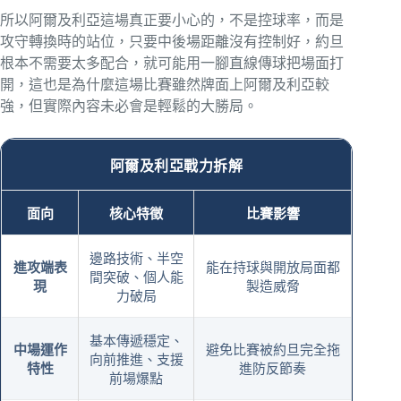
所以阿爾及利亞這場真正要小心的，不是控球率，而是
攻守轉換時的站位，只要中後場距離沒有控制好，約旦
根本不需要太多配合，就可能用一腳直線傳球把場面打
開，這也是為什麼這場比賽雖然牌面上阿爾及利亞較
強，但實際內容未必會是輕鬆的大勝局。
阿爾及利亞戰力拆解
面向
核心特徵
比賽影響
邊路技術、半空
進攻端表
能在持球與開放局面都
間突破、個人能
現
製造威脅
力破局
基本傳遞穩定、
中場運作
避免比賽被約旦完全拖
向前推進、支援
特性
進防反節奏
前場爆點