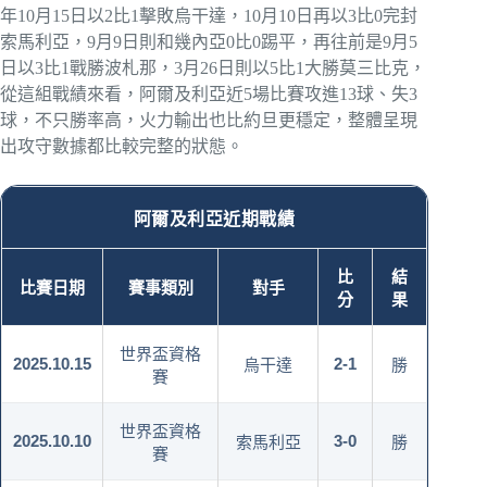
年10月15日以2比1擊敗烏干達，10月10日再以3比0完封
索馬利亞，9月9日則和幾內亞0比0踢平，再往前是9月5
日以3比1戰勝波札那，3月26日則以5比1大勝莫三比克，
從這組戰績來看，阿爾及利亞近5場比賽攻進13球、失3
球，不只勝率高，火力輸出也比約旦更穩定，整體呈現
出攻守數據都比較完整的狀態。
阿爾及利亞近期戰績
比
結
比賽日期
賽事類別
對手
分
果
世界盃資格
2025.10.15
2-1
烏干達
勝
賽
世界盃資格
2025.10.10
3-0
索馬利亞
勝
賽