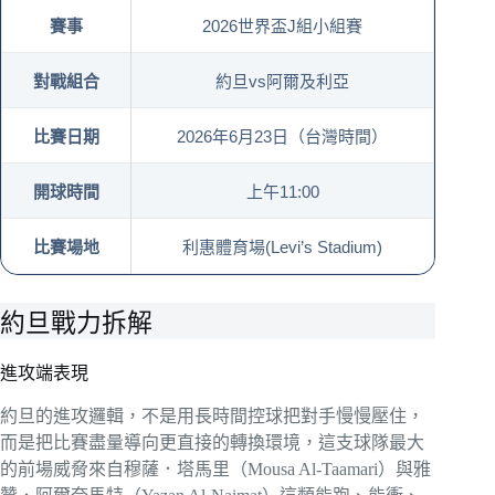
賽事
2026世界盃J組小組賽
對戰組合
約旦vs阿爾及利亞
比賽日期
2026年6月23日（台灣時間）
開球時間
上午11:00
比賽場地
利惠體育場(Levi’s Stadium)
約旦戰力拆解
進攻端表現
約旦的進攻邏輯，不是用長時間控球把對手慢慢壓住，
而是把比賽盡量導向更直接的轉換環境，這支球隊最大
的前場威脅來自穆薩．塔馬里（Mousa Al-Taamari）與雅