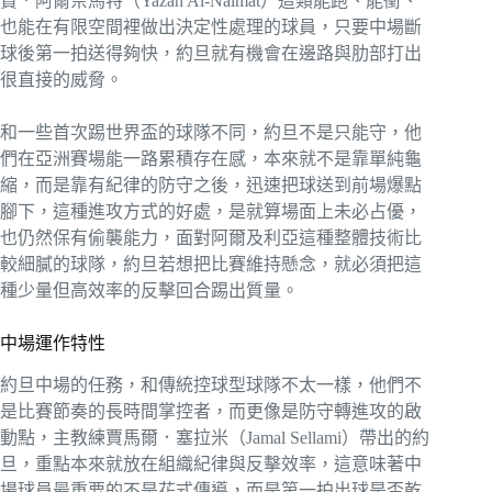
贊．阿爾奈馬特（Yazan Al-Naimat）這類能跑、能衝、
也能在有限空間裡做出決定性處理的球員，只要中場斷
球後第一拍送得夠快，約旦就有機會在邊路與肋部打出
很直接的威脅。
和一些首次踢世界盃的球隊不同，約旦不是只能守，他
們在亞洲賽場能一路累積存在感，本來就不是靠單純龜
縮，而是靠有紀律的防守之後，迅速把球送到前場爆點
腳下，這種進攻方式的好處，是就算場面上未必占優，
也仍然保有偷襲能力，面對阿爾及利亞這種整體技術比
較細膩的球隊，約旦若想把比賽維持懸念，就必須把這
種少量但高效率的反擊回合踢出質量。
中場運作特性
約旦中場的任務，和傳統控球型球隊不太一樣，他們不
是比賽節奏的長時間掌控者，而更像是防守轉進攻的啟
動點，主教練賈馬爾．塞拉米（Jamal Sellami）帶出的約
旦，重點本來就放在組織紀律與反擊效率，這意味著中
場球員最重要的不是花式傳導，而是第一拍出球是否乾