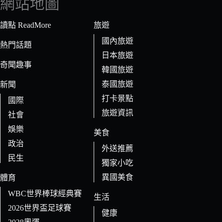
網站地圖
合
條
讀點 ReadMore
旅遊
件
國內旅遊
的
熱門話題
日本旅遊
結
奇聞趣事
果
韓國旅遊
泰國旅遊
新聞
打卡景點
國際
旅遊資訊
社會
娛樂
美食
政治
外送推薦
民生
獨家小吃
異國美食
體育
WBC世界棒球經典賽
生活
2026世界盃足球賽
健康