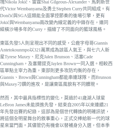
塊Nikola Jokić、雷霆Shai Gilgeous-Alexander、馬刺新世
代Victor Wembanyama及勇士Stephen Curry共同組成。有
Dončić與SGA這類能全面掌控節奏的後場引擎，更有
Jokić與Wembanyama兩改變內線定義的中鋒存在，連同
縱橫沙場多年的Curry，描繪了不同面向的籃球風格。
東區先發5人則呈現出不同的感受，公鹿字母哥Giannis
Antetokounmpo以321萬票成為該區人氣王，與七六人新
星Tyrese Maxey、尼克Jalen Brunson、活塞Cade
Cunningham，及塞爾提克Jaylen Brown一同入選。相較西
區單點主宰力為重，東部則更多攻防均衡的存在，
Giannis、Brown與Cunningham都能串連球隊，而Brunson
與Maxey刁鑽的進攻，是讓東區風貌有不同體現。
然而，其中最具指標性的變化，莫過於41歲湖人球星
LeBron James未能擠進先發，結束自2005年以來連續21
年先發出賽的紀錄，這部為是個世代轉換的明確訊號，
將這個全明星舞台的敘事重心，正式交棒給新一代的球
星來當門面。其儘管仍有機會以替補身分入選，但本季