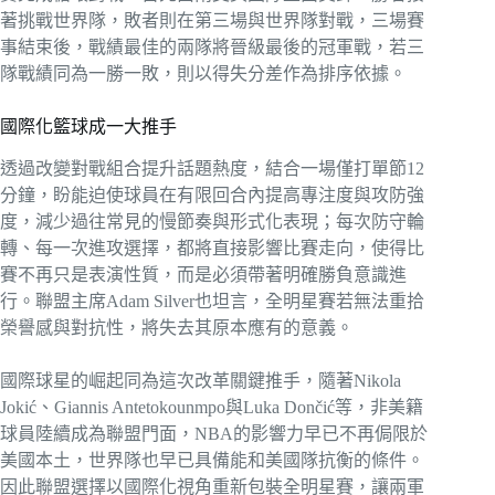
著挑戰世界隊，敗者則在第三場與世界隊對戰，三場賽
事結束後，戰績最佳的兩隊將晉級最後的冠軍戰，若三
隊戰績同為一勝一敗，則以得失分差作為排序依據。
國際化籃球成一大推手
透過改變對戰組合提升話題熱度，結合一場僅打單節12
分鐘，盼能迫使球員在有限回合內提高專注度與攻防強
度，減少過往常見的慢節奏與形式化表現；每次防守輪
轉、每一次進攻選擇，都將直接影響比賽走向，使得比
賽不再只是表演性質，而是必須帶著明確勝負意識進
行。聯盟主席Adam Silver也坦言，全明星賽若無法重拾
榮譽感與對抗性，將失去其原本應有的意義。
國際球星的崛起同為這次改革關鍵推手，隨著Nikola
Jokić、Giannis Antetokounmpo與Luka Dončić等，非美籍
球員陸續成為聯盟門面，NBA的影響力早已不再侷限於
美國本土，世界隊也早已具備能和美國隊抗衡的條件。
因此聯盟選擇以國際化視角重新包裝全明星賽，讓兩軍