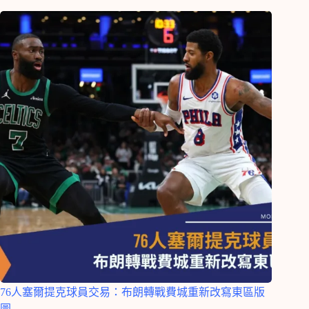
76人塞爾提克球員交易：布朗轉戰費城重新改寫東區版
圖