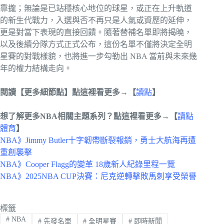
靠攏；無論是已站穩核心地位的球星，或正在上升軌道
的新生代戰力，入選與否不再只是人氣或資歷的延伸，
更是對當下表現的直接回饋。隨著替補名單即將揭曉，
以及後續分隊方式正式公布，這份名單不僅將決定全明
星賽的對戰樣貌，也將進一步勾勒出 NBA 當前與未來幾
年的權力結構走向。
閱讀【更多細節點】點這裡看更多→【
讀點
】
想了解更多NBA相關主題系列？
點這裡看更多→【
讀點
體育
】
NBA》Jimmy Butler十字韌帶斷裂報銷，勇士大航海再遭
重創襲擊
NBA》Cooper Flagg的變革 18歲新人紀錄里程一覽
NBA》2025NBA CUP決賽：尼克逆轉擊敗馬刺享受榮譽
標籤
#
NBA
#
先發名單
#
全明星賽
#
即時新聞