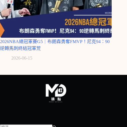
2026NBA總冠軍賽G5｜布朗森勇奪FMVP！尼克94：90
逆轉馬刺終結冠軍荒
2026-06-15