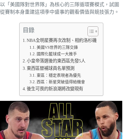
以「美國隊對世界隊」為核心的三隊循環賽模式，試圖
從賽制本身重建這項季中盛事的觀看價值與競技張力。
目錄
NBA全明星賽再次改制、相約洛杉磯
美國VS世界的三隊交鋒
國際化籃球成一大推手
小皇帝落選後的東西區先發5人
東西區替補球員名單預測
東區：穩定表現者為優先
西區：新星突破值得給機會
後生可畏的新浪潮將改變現有