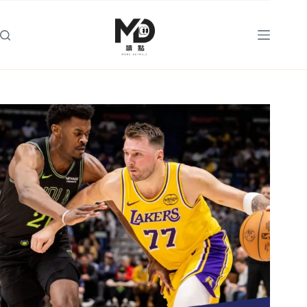
跳
至
主
要
內
容