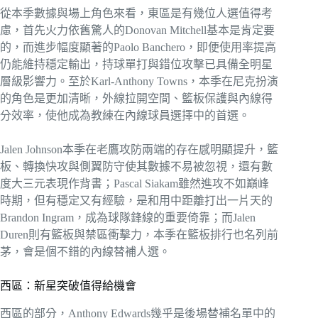
從本季數據與場上角色來看，東區是有幾位人選值得考
慮，首先火力依舊驚人的Donovan Mitchell基本是肯定要
的，而進步幅度顯著的Paolo Banchero，即便使用率提高
仍能維持穩定輸出，持球單打與錯位攻擊已具備全明星
層級影響力。至於Karl-Anthony Towns，本季在尼克扮演
的角色是更加清晰，外線拉開空間、籃板保護與內線得
分效率，使他成為教練在內線球員選擇中的首選。
Jalen Johnson本季在老鷹攻防兩端的存在感明顯提升，籃
板、轉換快攻與側翼防守使其數據不易被忽視，還有數
度大三元表現作背書；Pascal Siakam雖然進攻不如巔峰
時期，但有穩定又有經驗，是和用中距離打出一片天的
Brandon Ingram，成為球隊鋒線的重要倚靠；而Jalen
Duren則有籃板與禁區衝擊力，本季在籃板排行也名列前
茅，會是個不錯的內線替補人選。
西區：新星突破值得給機會
西區的部分，Anthony Edwards幾乎是後場替補名單中的