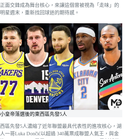
正面交鋒成為舞台核心，來讓這個曾被視為「走味」的
明星週末，重新找回球迷的期待感。
小皇帝落選後的東西區先發5人
西區先發5人濃縮了近年聯盟最具代表性的進攻核心，湖
人一哥Luka Dončić以超過 340萬票成聯盟人氣王，與金