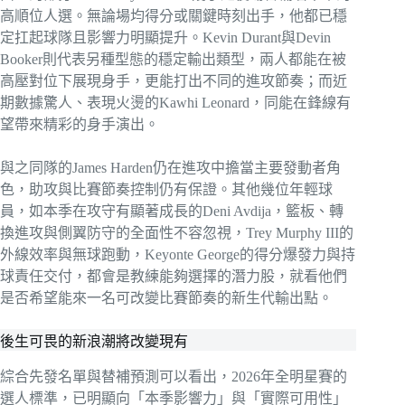
高順位人選。無論場均得分或關鍵時刻出手，他都已穩
定扛起球隊且影響力明顯提升。Kevin Durant與Devin
Booker則代表另種型態的穩定輸出類型，兩人都能在被
高壓對位下展現身手，更能打出不同的進攻節奏；而近
期數據驚人、表現火燙的Kawhi Leonard，同能在鋒線有
望帶來精彩的身手演出。
與之同隊的James Harden仍在進攻中擔當主要發動者角
色，助攻與比賽節奏控制仍有保證。其他幾位年輕球
員，如本季在攻守有顯著成長的Deni Avdija，籃板、轉
換進攻與側翼防守的全面性不容忽視，Trey Murphy III的
外線效率與無球跑動，Keyonte George的得分爆發力與持
球責任交付，都會是教練能夠選擇的潛力股，就看他們
是否希望能來一名可改變比賽節奏的新生代輸出點。
後生可畏的新浪潮將改變現有
綜合先發名單與替補預測可以看出，2026年全明星賽的
選人標準，已明顯向「本季影響力」與「實際可用性」