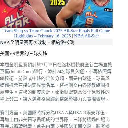
Team Shaq vs Team Chuck 2025 All-Star Finals Full Game
Highlights – February 16, 2025 | NBA All-Star
NBA全明星賽再次改制、相約洛杉磯
美國VS世界的三隊交鋒
本屆全明星賽預計於2月15日在洛杉磯快艇全新主場直覺
巨蛋(Intuit Dome)舉行，總計24名球員入選，不再依照傳
統控衛、前鋒或中鋒的定位分類，而是由球迷、球員與
媒體投票直接決定先發名單，替補則交由各隊教練團推
薦產生。這樣的制度設計，象徵聯盟刻意淡化象徵性的
場上分工，讓入選資格回歸到整體影響力與實際表現。
賽制方面，美國隊將拆分為USA A與USA B兩支隊伍，
再加上由非美籍球員組成的世界隊，三隊將透過四場比
賽完成循環對戰。首先由兩支美國隊正面交鋒，勝者接