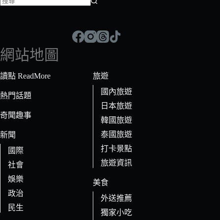
找
不
到
符
網站地圖
合
條
讀點 ReadMore
旅遊
件
國內旅遊
的
熱門話題
日本旅遊
結
奇聞趣事
果
韓國旅遊
泰國旅遊
新聞
打卡景點
國際
旅遊資訊
社會
娛樂
美食
政治
外送推薦
民生
獨家小吃