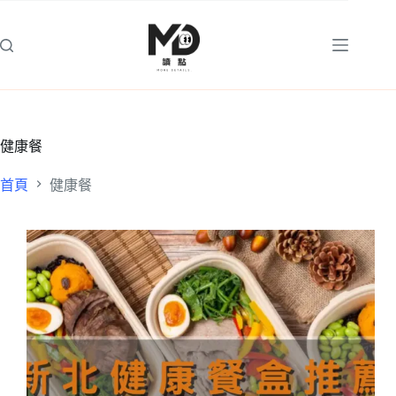
跳
至
主
要
內
容
健康餐
首頁
健康餐