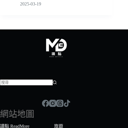
2025-03-19
找
不
到
符
網站地圖
合
條
讀點 ReadMore
旅遊