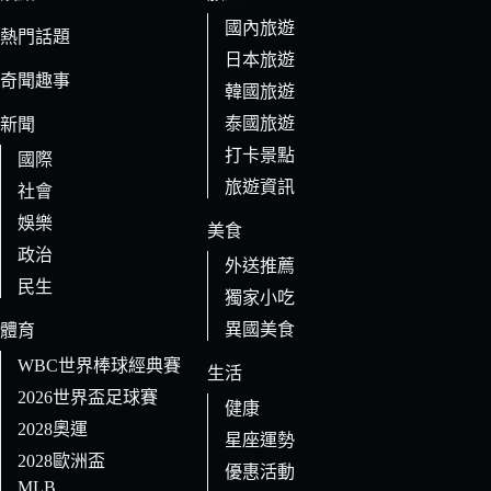
件
國內旅遊
的
熱門話題
日本旅遊
結
奇聞趣事
果
韓國旅遊
泰國旅遊
新聞
打卡景點
國際
旅遊資訊
社會
娛樂
美食
政治
外送推薦
民生
獨家小吃
異國美食
體育
WBC世界棒球經典賽
生活
2026世界盃足球賽
健康
2028奧運
星座運勢
2028歐洲盃
優惠活動
MLB