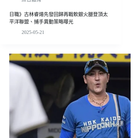
日職》古林睿煬先發回歸再戰軟銀火腿登頂太
平洋聯盟、捕手異動策略曝光
2025-05-21