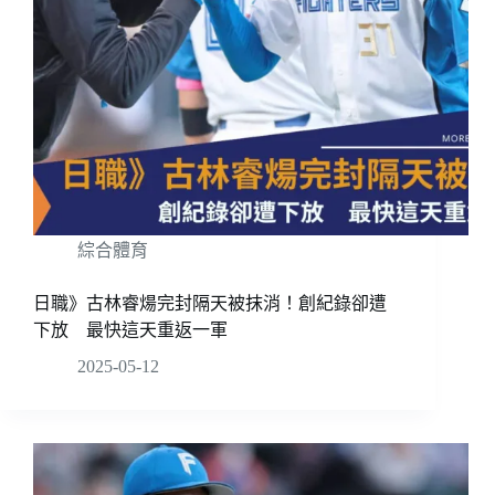
綜合體育
日職》古林睿煬完封隔天被抹消！創紀錄卻遭
下放 最快這天重返一軍
2025-05-12