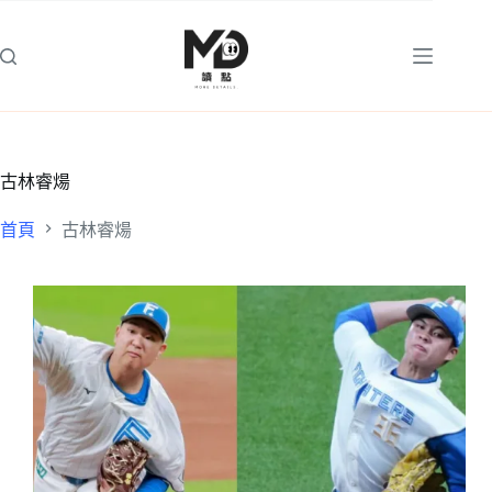
跳
至
主
要
內
容
古林睿煬
首頁
古林睿煬