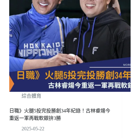
綜合體育
日職》火腿5投完投勝創34年紀錄！古林睿煬今
重返一軍再戰軟銀拚3勝
2025-05-22