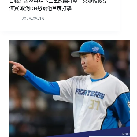
日職》古林睿煬下二軍改練打擊！火腿備戰交
流賽 取消DH恐讓他首度打擊
2025-05-15