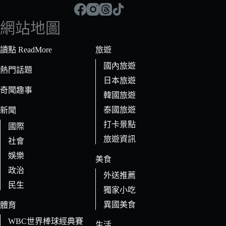
到
符
網站地圖
合
條
讀點 ReadMore
旅遊
件
國內旅遊
的
熱門話題
日本旅遊
結
奇聞趣事
果
韓國旅遊
泰國旅遊
新聞
打卡景點
國際
旅遊資訊
社會
娛樂
美食
政治
外送推薦
民生
獨家小吃
異國美食
體育
WBC世界棒球經典賽
生活