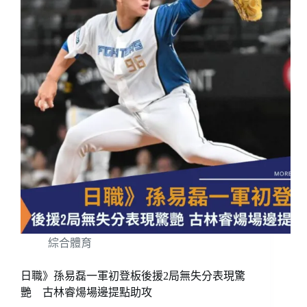
綜合體育
日職》孫易磊一軍初登板後援2局無失分表現驚
艷 古林睿煬場邊提點助攻