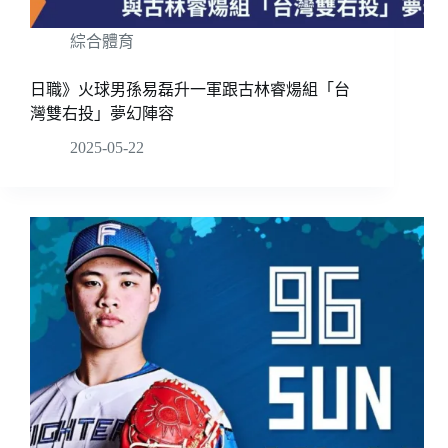
綜合體育
日職》火球男孫易磊升一軍跟古林睿煬組「台
灣雙右投」夢幻陣容
2025-05-22