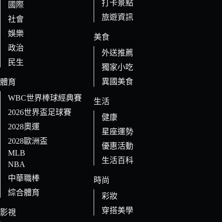
打卡景點
國際
旅遊資訊
社會
娛樂
美食
政治
外送推薦
民生
獨家小吃
異國美食
體育
WBC世界棒球經典賽
生活
2026世界盃足球賽
健康
2028奧運
星座運勢
2028歐洲盃
優惠活動
MLB
生活百科
NBA
中華職棒
時尚
綜合體育
彩妝
穿搭美學
影視