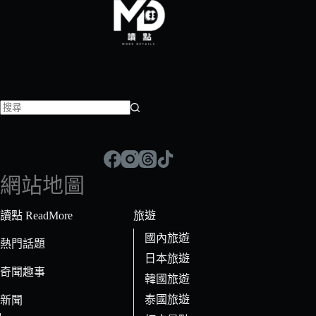
找
不
到
符
網站地圖
合
條
讀點 ReadMore
旅遊
件
國內旅遊
的
熱門話題
日本旅遊
結
奇聞趣事
果
韓國旅遊
泰國旅遊
新聞