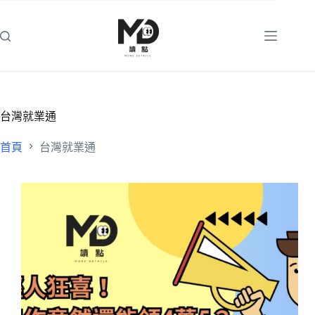
跳
至
主
要
內
容
台灣就業通
首頁
台灣就業通