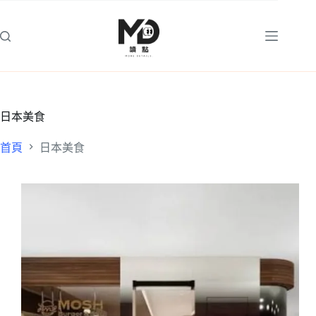
跳
至
主
要
內
容
日本美食
首頁
日本美食