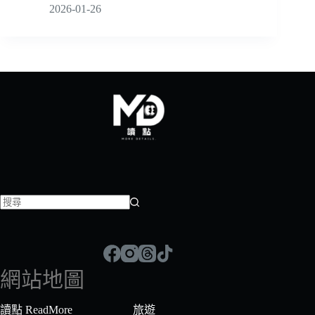
2026-01-26
找
不
到
符
網站地圖
合
條
讀點 ReadMore
旅遊