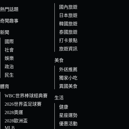
件
國內旅遊
的
熱門話題
日本旅遊
結
奇聞趣事
果
韓國旅遊
泰國旅遊
新聞
打卡景點
國際
旅遊資訊
社會
娛樂
美食
政治
外送推薦
民生
獨家小吃
異國美食
體育
WBC世界棒球經典賽
生活
2026世界盃足球賽
健康
2028奧運
星座運勢
2028歐洲盃
優惠活動
MLB