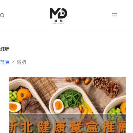
跳
至
主
要
內
容
減脂
首頁
減脂