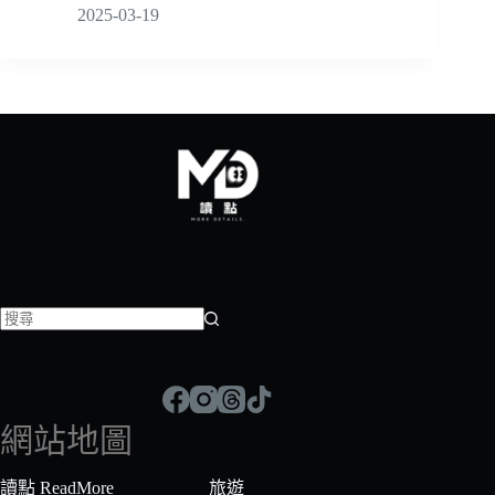
2025-03-19
找
不
到
符
網站地圖
合
條
讀點 ReadMore
旅遊