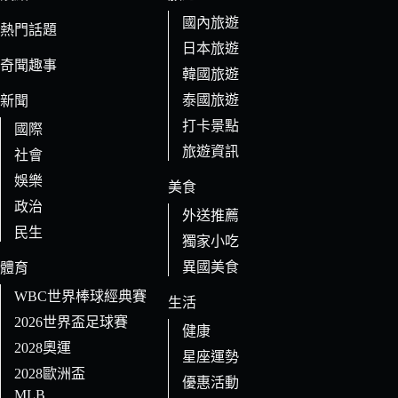
件
國內旅遊
的
熱門話題
日本旅遊
結
奇聞趣事
果
韓國旅遊
泰國旅遊
新聞
打卡景點
國際
旅遊資訊
社會
娛樂
美食
政治
外送推薦
民生
獨家小吃
異國美食
體育
WBC世界棒球經典賽
生活
2026世界盃足球賽
健康
2028奧運
星座運勢
2028歐洲盃
優惠活動
MLB