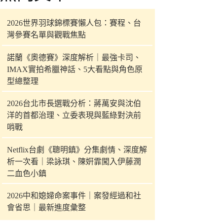
件
的
2026世界羽球錦標賽懶人包：賽程、台
結
灣參賽名單與觀戰焦點
果
諾蘭《奧德賽》深度解析｜最強卡司、
IMAX實拍希臘神話、5大看點與角色原
型總整理
2026台北市長選戰分析：蔣萬安與沈伯
洋的首都治理、立委表現與藍綠對決前
哨戰
Netflix台劇《聰明鎮》分集劇情、深度解
析一次看｜梁詠琪、陳姸霏闖入伊藤潤
二血色小鎮
2026中和媳婦命案事件｜案發經過和社
會省思｜最新進度彙整