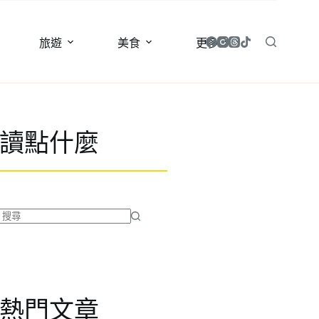
旅遊
美食
更多
讀點什麼
找
不
到
符
合
熱門文章
條