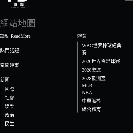
找
不
到
網站地圖
符
合
讀點 ReadMore
體育
條
WBC世界棒球經典
件
熱門話題
賽
的
2026世界盃足球賽
結
奇聞趣事
果
2028奧運
2028歐洲盃
新聞
MLB
國際
NBA
社會
中華職棒
娛樂
綜合體育
政治
民生