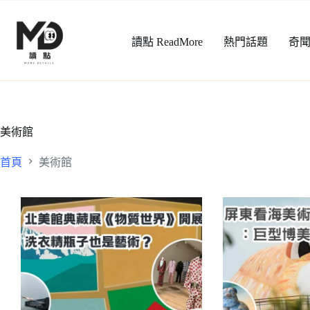
跳
至
讀點 ReadMore
熱門話題
奇
主
要
內
容
美術館
首頁
美術館