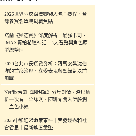
件
的
2026世界羽球錦標賽懶人包：賽程、台
結
灣參賽名單與觀戰焦點
果
諾蘭《奧德賽》深度解析｜最強卡司、
IMAX實拍希臘神話、5大看點與角色原
型總整理
2026台北市長選戰分析：蔣萬安與沈伯
洋的首都治理、立委表現與藍綠對決前
哨戰
Netflix台劇《聰明鎮》分集劇情、深度解
析一次看｜梁詠琪、陳姸霏闖入伊藤潤
二血色小鎮
2026中和媳婦命案事件｜案發經過和社
會省思｜最新進度彙整