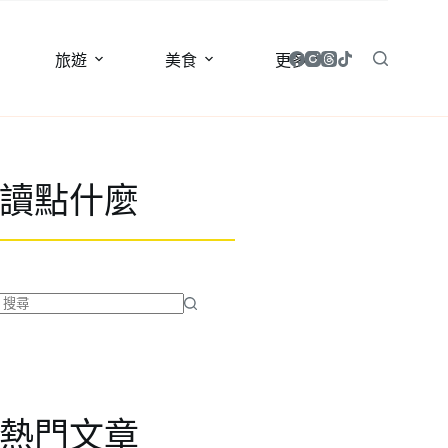
旅遊
美食
更多
讀點什麼
找
不
到
符
合
熱門文章
條