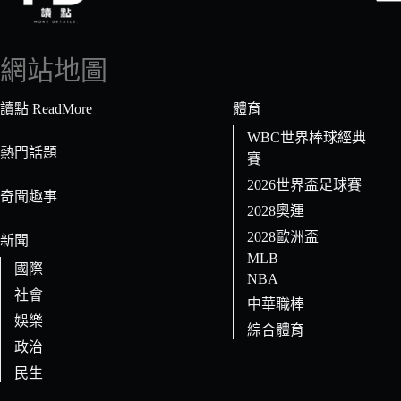
找
不
到
網站地圖
符
合
讀點 ReadMore
體育
條
WBC世界棒球經典
件
熱門話題
賽
的
2026世界盃足球賽
結
奇聞趣事
果
2028奧運
2028歐洲盃
新聞
MLB
國際
NBA
社會
中華職棒
娛樂
綜合體育
政治
民生