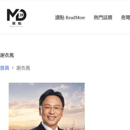
跳
至
讀點 ReadMore
熱門話題
奇
主
要
內
容
謝衣鳳
首頁
謝衣鳳