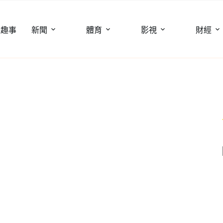
聞趣事
新聞
體育
影視
財經