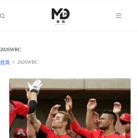
跳
至
主
要
內
容
2026WBC
2026WBC
首頁