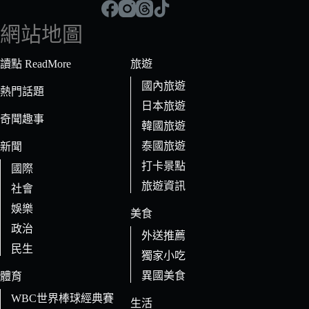
到
符
網站地圖
合
條
讀點 ReadMore
旅遊
件
國內旅遊
的
熱門話題
日本旅遊
結
奇聞趣事
果
韓國旅遊
泰國旅遊
新聞
打卡景點
國際
旅遊資訊
社會
娛樂
美食
政治
外送推薦
民生
獨家小吃
異國美食
體育
WBC世界棒球經典賽
生活