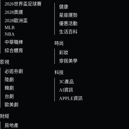
2026世界盃足球賽
健康
2028奧運
星座運勢
2028歐洲盃
優惠活動
MLB
生活百科
NBA
中華職棒
時尚
綜合體育
彩妝
穿搭美學
影視
必追夯劇
科技
陸劇
3C產品
韓劇
AI資訊
台劇
APPLE資訊
歐美劇
財經
房地產