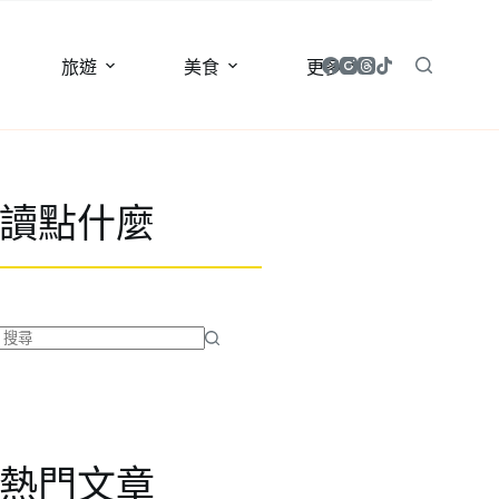
旅遊
美食
更多
讀點什麼
找
不
到
符
合
熱門文章
條