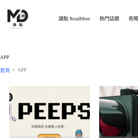
跳
至
讀點 ReadMore
熱門話題
奇
主
要
內
容
APP
APP
首頁