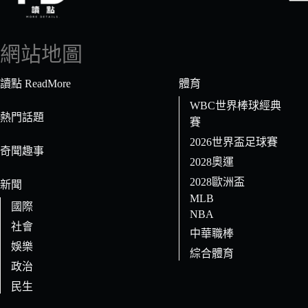
找
不
到
網站地圖
符
合
讀點 ReadMore
體育
條
WBC世界棒球經典
件
熱門話題
賽
的
2026世界盃足球賽
結
奇聞趣事
果
2028奧運
2028歐洲盃
新聞
MLB
國際
NBA
社會
中華職棒
娛樂
綜合體育
政治
民生