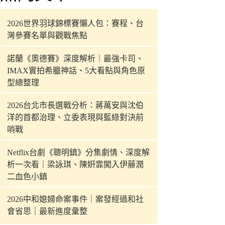
件
的
2026世界羽球錦標賽懶人包：賽程、台
結
灣參賽名單與觀戰焦點
果
諾蘭《奧德賽》深度解析｜最強卡司、
IMAX實拍希臘神話、5大看點與角色原
型總整理
2026台北市長選戰分析：蔣萬安與沈伯
洋的首都治理、立委表現與藍綠對決前
哨戰
Netflix台劇《聰明鎮》分集劇情、深度解
析一次看｜梁詠琪、陳姸霏闖入伊藤潤
二血色小鎮
2026中和媳婦命案事件｜案發經過和社
會省思｜最新進度彙整