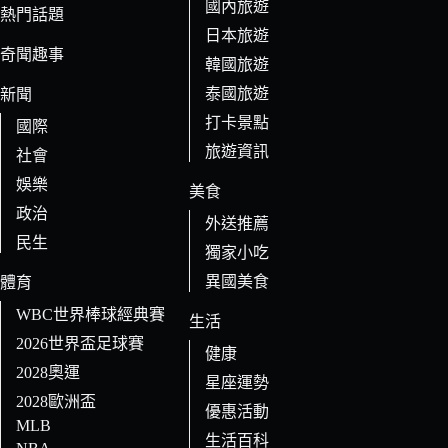
國內旅遊
的
熱門話題
日本旅遊
結
奇聞趣事
果
韓國旅遊
泰國旅遊
新聞
打卡景點
國際
旅遊資訊
社會
娛樂
美食
政治
外送推薦
民生
獨家小吃
異國美食
體育
WBC世界棒球經典賽
生活
2026世界盃足球賽
健康
2028奧運
星座運勢
2028歐洲盃
優惠活動
MLB
生活百科