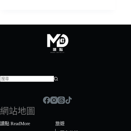
找
不
到
符
網站地圖
合
條
讀點 ReadMore
旅遊
件