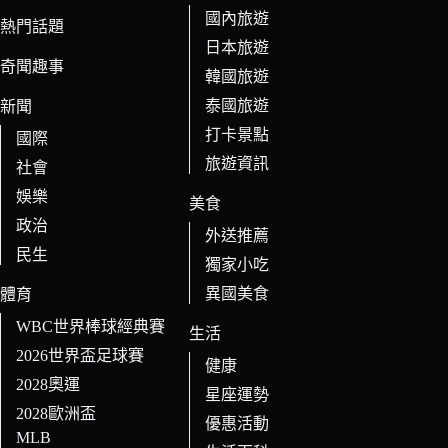
件
國內旅遊
的
熱門話題
日本旅遊
結
奇聞趣事
果
韓國旅遊
泰國旅遊
新聞
打卡景點
國際
旅遊資訊
社會
娛樂
美食
政治
外送推薦
民生
獨家小吃
異國美食
體育
WBC世界棒球經典賽
生活
2026世界盃足球賽
健康
2028奧運
星座運勢
2028歐洲盃
優惠活動
MLB