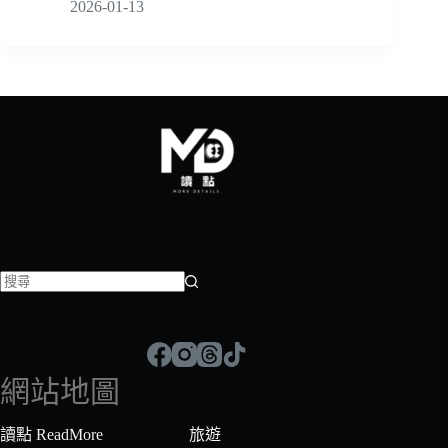
2026-01-13
找
不
到
符
網站地圖
合
條
讀點 ReadMore
旅遊