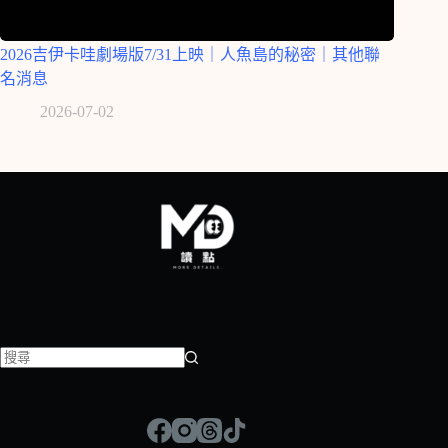
2026吉伊卡哇劇場版7/31上映｜人魚島的秘密｜其他聯
名消息
2026-07-02
找
不
到