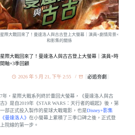
星際大戰回來了！曼達洛人與古古登上大螢幕｜演員×劇情背景×
和影集的關係
星際大戰回來了！曼達洛人與古古登上大螢幕｜演員×時
間軸×3季回顧
2026 年 5 月 21, 下午 2:55
必追夯劇
7年，星際大戰系列終於重回大螢幕，《曼達洛人與古
古》是自2019年《STAR WARS：天行者的崛起》後，第
一部正式投入製作的星球大戰電影，也是
Disney+影集
《曼達洛人》
在小螢幕上累積了三季口碑之後，正式登
上院線的第一步。