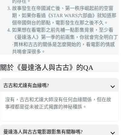
的存在。
故事發生在帝國滅亡後、第一秩序崛起前的空窗
期，如果你看過《STAR WARS六部曲》就知道那
個帝國倒台的節點，電影發生在那之後不久。
如果想在看電影之前先補一點影集背景，至少看
《曼達洛人》第一季的前兩集，你就會完全明白丁
·賈林和古古的關係是怎麼開始的，看電影的情感
共鳴會深很多。
關於《曼達洛人與古古》的QA
古古和尤達有血緣嗎?
沒有，古古和尤達大師沒有任何血緣關係，但在故
事裡都是從未被正式揭露的神秘種族。
曼達洛人與古古電影跟影集有關聯嗎?