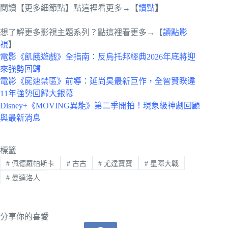
閱讀【更多細節點】點這裡看更多→【
讀點
】
想了解更多影視主題系列？點這裡看更多→【
讀點影
視
】
電影《飢餓遊戲》全指南：反烏托邦經典2026年底將迎
來強勢回歸
電影《屍速禁區》前導：延尚昊最新巨作，全智賢睽違
11年強勢回歸大銀幕
Disney+《MOVING異能》第二季開拍！現象級神劇回顧
與最新消息
標籤
#
佩德羅帕斯卡
#
古古
#
尤達寶寶
#
星際大戰
#
曼達洛人
分享你的喜愛