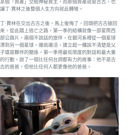
某個「資產」交給神秘買主，而那個資產就是古古，也
讓丁·賈林之後整個人生方向就此轉彎。
丁·賈林在交出古古之後，馬上後悔了，回頭把古古搶回
來，從此踏上逃亡之路，第一季的結構就像一部星際西
部公路片，兩個不說話的旅伴，在銀河系裡從一個星球
漂到另一個星球，邊逃邊活，建立起一種說不清楚是父
子還是夥伴的關係，第一季用最低限度的對話和最大量
的行動，說了一個比任何台詞都有力的故事：他不是古
古的爸爸，但他比任何人都更像他的爸爸。