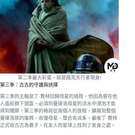
第二季最大彩蛋，就是路克天行者現身!
第三季：古古的守護與抉擇
第三季的主軸是丁·賈林回歸母星的過程，他因為曾在他
人面前摘下頭盔，必須到曼達洛母星的活水中浸泡才能
得到贖罪，第三季的格局從兩個人的旅程，擴展到整個
曼達洛族的復興，收復母星、整合各派系，最後丁·賈林
正式收古古為養子，在友人的星球上找到了安身之處。