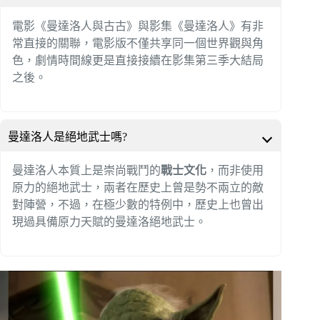
電影《曼達洛人與古古》與影集《曼達洛人》有非
常直接的關聯，電影版不僅共享同一個世界觀與角
色，劇情時間線更是直接接續在影集第三季大結局
之後。
曼達洛人是絕地武士嗎?
曼達洛人本質上是崇尚戰鬥的
戰士文化
，而非使用
原力的絕地武士，兩者在歷史上曾是勢不兩立的敵
對陣營，不過，在極少數的特例中，歷史上也曾出
現過具備原力天賦的曼達洛絕地武士。