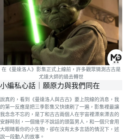
在《曼達洛人》影集正式上線前，許多觀眾猜測古古是
尤達大師的過去轉世
小編私心話｜願原力與我們同在
說真的，看到《曼達洛人與古古》要上院線的消息，我
的第一反應是把三季影集又快速刷了一遍，影集裡最讓
我念念不忘的，是丁和古古兩個人在宇宙裡漂來漂去的
安靜時刻，一個幾乎不說話的頭盔男人，和一個只會用
大眼睛看你的小生物，卻在沒有太多言語的情況下，述
說一段動人的故事。