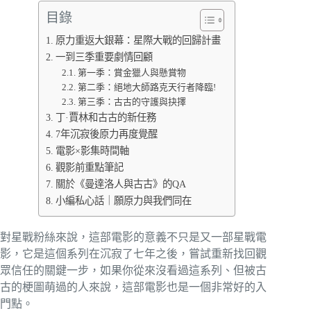
目錄
原力重返大銀幕：星際大戰的回歸計畫
一到三季重要劇情回顧
第一季：賞金獵人與懸賞物
第二季：絕地大師路克天行者降臨!
第三季：古古的守護與抉擇
丁·賈林和古古的新任務
7年沉寂後原力再度覺醒
電影×影集時間軸
觀影前重點筆記
關於《曼達洛人與古古》的QA
小編私心話｜願原力與我們同在
對星戰粉絲來說，這部電影的意義不只是又一部星戰電
影，它是這個系列在沉寂了七年之後，嘗試重新找回觀
眾信任的關鍵一步，如果你從來沒看過這系列、但被古
古的梗圖萌過的人來說，這部電影也是一個非常好的入
門點。