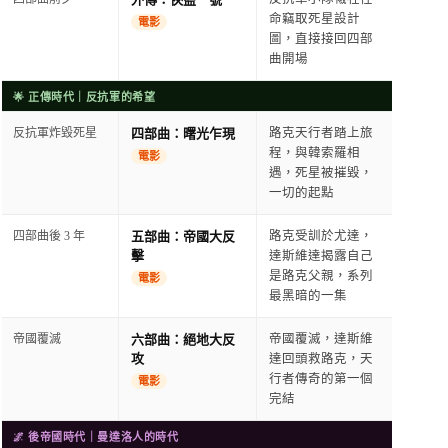
命竊取死星設計
電影
圖，直接接回四部
曲開場
🌟 正傳時代｜反抗軍的希望
反抗軍炸毀死星
四部曲：曙光乍現
路克天行者踏上旅
程，與韓索羅相
電影
遇，死星被摧毀，
一切的起點
四部曲後 3 年
五部曲：帝國大反
路克受訓於尤達，
擊
達斯維達揭露自己
是路克父親，系列
電影
最黑暗的一集
帝國覆滅
六部曲：絕地大反
帝國覆滅，達斯維
攻
達回頭救路克，天
行者傳奇的第一個
電影
完結
🌌 後帝國時代｜曼達洛人的時代