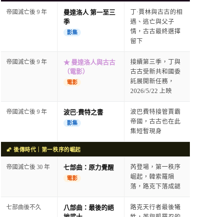
帝國滅亡後 9 年
曼達洛人 第一至三
丁·賈林與古古的相
季
遇、逃亡與父子
情，古古最終選擇
影集
留下
帝國滅亡後 9 年
★ 曼達洛人與古古
接續第三季，丁與
（電影）
古古受新共和國委
託展開新任務，
電影
2026/5/22 上映
帝國滅亡後 9 年
波巴·費特之書
波巴費特接管賈霸
帝國，古古也在此
影集
集短暫現身
🌠 後傳時代｜第一秩序的崛起
帝國滅亡後 30 年
七部曲：原力覺醒
芮登場，第一秩序
崛起，韓索羅隕
電影
落，路克下落成謎
七部曲後不久
八部曲：最後的絕
路克天行者最後犧
地武士
牲，芮與凱羅忍的