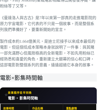
Feige、Patty Jenkins的星戰電影相繼傳出開發後停擺，讓
粉絲等了又等。
《曼達洛人與古古》是7年以來第一部真的走進電影院的
原力宇宙電影，它代表的不只是一個故事，而是整個系
列我們準備好了，要重新開始的宣言。
製作成本約1.664億美元，是迪士尼接手以來成本最低的
電影，但這個低成本策略本身就說明了一件事：與其賭
一部充滿野心但風險極高的全新電影，不如先用粉絲已
經熟悉和喜愛的角色，重新建立大銀幕的信心和口碑，
這部電影對整個系列的意義，遠遠超過它本身的故事。
電影×影集時間軸
故事順序從早到晚
⭐
電影 × 影集時間軸
故事時間
作品名稱
重點劇情