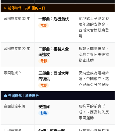
⚔️ 前傳時代｜共和國的末日
帝國成立前 32 年
一部曲：危機潛伏
絕地武士奎剛金發
現年幼的安納金，
電影
西斯大君達斯魔登
場
帝國成立前 22 年
二部曲：複製人全
複製人戰爭爆發，
面進攻
安納金與阿美達拉
秘密成婚
電影
帝國剛成立
三部曲：西斯大帝
安納金成為達斯維
的復仇
達，帝國成立，路
克與莉亞分開藏匿
電影
🌑 帝國時代｜黑暗統治
帝國統治中期
安道爾
反抗軍的前身形
成，卡西安加入反
影集
帝國運動
四部曲前夕
外傳：俠盜一號
反抗軍小隊犧牲性