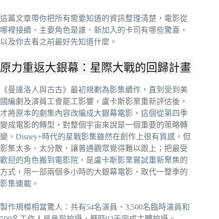
這篇文章帶你把所有需要知道的資訊整理清楚，電影從
哪裡接續、主要角色是誰、新加入的卡司有哪些驚喜，
以及你去看之前最好先知道什麼。
原力重返大銀幕：星際大戰的回歸計畫
《曼達洛人與古古》最初規劃為影集續作，直到受到美
國編劇及演員工會罷工影響，盧卡斯影業重新評估後，
才將原本的劇集內容改編成大銀幕電影，這個從第四季
變成電影的轉型，對整個宇宙來說是一個重要的策略轉
變，Disney+時代的星戰影集雖然在創作上很有質感，但
影集太多、太分散，讓普通觀眾覺得難以跟上；把最受
歡迎的角色搬到電影院，是盧卡斯影業嘗試重新聚焦的
方式，用一部兩個多小時的大銀幕電影，取代一整季的
影集連載。
製作規模相當驚人：共有54名演員、3,500名臨時演員和
500名工作人員參與拍攝，歷時92天完成主體拍攝。