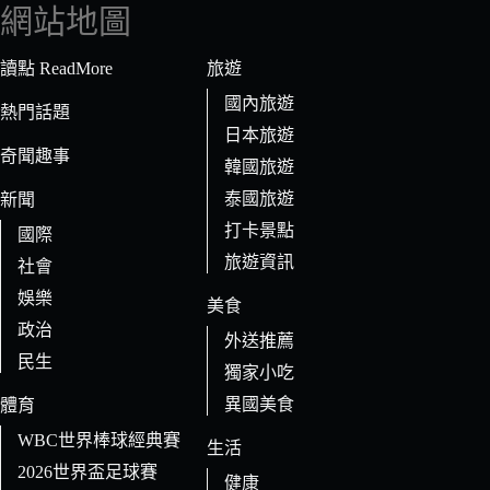
符
網站地圖
合
條
讀點 ReadMore
旅遊
件
國內旅遊
的
熱門話題
日本旅遊
結
奇聞趣事
果
韓國旅遊
泰國旅遊
新聞
打卡景點
國際
旅遊資訊
社會
娛樂
美食
政治
外送推薦
民生
獨家小吃
異國美食
體育
WBC世界棒球經典賽
生活
2026世界盃足球賽
健康