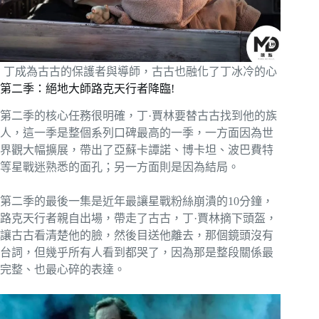
丁成為古古的保護者與導師，古古也融化了丁冰冷的心
第二季：絕地大師路克天行者降臨!
第二季的核心任務很明確，丁·賈林要替古古找到他的族
人，這一季是整個系列口碑最高的一季，一方面因為世
界觀大幅擴展，帶出了亞蘇卡譚諾、博卡坦、波巴費特
等星戰迷熟悉的面孔；另一方面則是因為結局。
第二季的最後一集是近年最讓星戰粉絲崩潰的10分鐘，
路克天行者親自出場，帶走了古古，丁·賈林摘下頭盔，
讓古古看清楚他的臉，然後目送他離去，那個鏡頭沒有
台詞，但幾乎所有人看到都哭了，因為那是整段關係最
完整、也最心碎的表達。