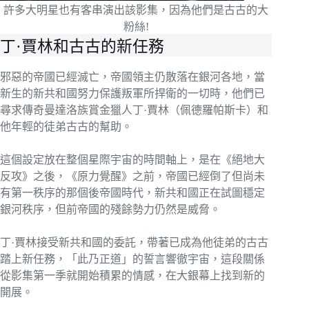
許多大明星也有客串演出該影集，因為他們是古古的大
粉絲!
丁·賈林和古古的新任務
邪惡的帝國已經滅亡，帝國領主仍散落在銀河各地，當
新生的新共和國努力保護叛軍所捍衛的一切時，他們已
尋求傳奇曼達洛族賞金獵人丁·賈林（佩德羅帕斯卡）和
他年輕的徒弟古古的幫助。
這個設定放在整個星際宇宙的時間軸上，是在《絕地大
反攻》之後，《原力覺醒》之前，帝國已經倒了但尚未
有第一秩序的那個後帝國時代，新共和國正在試圖穩定
銀河秩序，但前帝國的殘餘勢力仍然是威脅。
丁·賈林接受新共和國的委託，帶著已成為他徒弟的古古
踏上新任務，「此乃正道」的誓言響徹宇宙，這段關係
從影集第一季就開始積累的情感，在大銀幕上找到新的
開展。