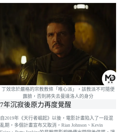
丁效忠於嚴格的宗教教條「唯心派」，該教派不可隨便
露臉，否則將失去曼達洛人的身分
7年沉寂後原力再度覺醒
自2019年《天行者崛起》以後，電影計畫陷入了一段混
亂期，多個計畫宣布又取消，Rian Johnson、Kevin