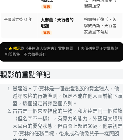
衝突加深
電影
帝國滅亡後 31 年
九部曲：天行者的
帕爾帕廷復活，芮
崛起
擊敗西斯，天行者
家族畫下句點
電影
⭐
★ 標示
為《曼達洛人與古古》電影位置｜上表僅列主要正史電影與
相關影集，不含動畫系列
觀影前重點筆記
曼達洛人丁·賈林是一個曼達洛族的賞金獵人，他
遵守嚴格的行為準則，規定不能在他人面前摘下頭
盔，這個設定貫穿整個系列。
古古是一個來歷神秘的生物，和尤達是同一個種族
（但名字不一樣），有原力的能力，外觀是大眼睛
大耳朵的嬰兒狀態，但實際上超過50歲，他最初是
丁·賈林的任務目標，後來成為他像兒子一樣照顧