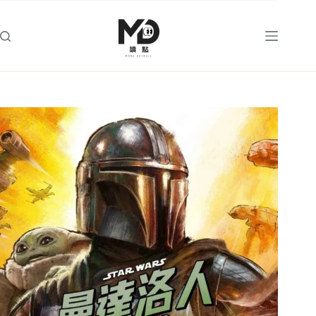
跳
至
主
要
內
容