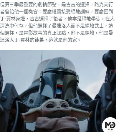
但第三季最重要的劇情節點，是古古的選擇，路克天行
者曾給他一個機會：要麼繼續接受絕地訓練，要麼回到
丁·賈林身邊，古古選擇了後者，他本是絕地學徒，在大
清洗中倖存，但他選擇了曼達洛人而不是絕地武士，這
個選擇，是電影故事的真正起點，他不是絕地，他是曼
達洛人丁·賈林的徒弟，這就是他的家。