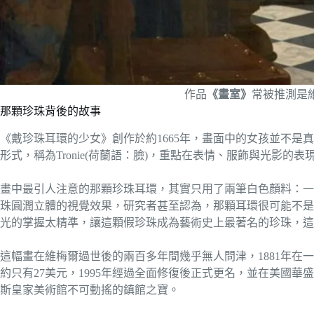
作品
《畫室》
常被推測是
那顆珍珠背後的故事
《戴珍珠耳環的少女》創作於約1665年，畫面中的女孩並不是
形式，稱為Tronie(荷蘭語：臉)，重點在表情、服飾與光影的
畫中最引人注意的那顆珍珠耳環，其實只用了兩筆白色顏料：一
珠圓潤立體的視覺效果，研究者甚至認為，那顆耳環很可能不是
光的掌握太精準，讓這顆假珍珠成為藝術史上最著名的珍珠，這
這幅畫在維梅爾過世後的兩百多年間幾乎無人問津，1881年在一
約只有27美元，1995年經過全面修復後正式更名，並在美國
斯皇家美術館不可動搖的鎮館之寶。