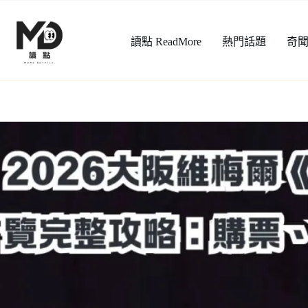
跳
至
讀點 ReadMore
熱門話題
奇
主
要
內
容