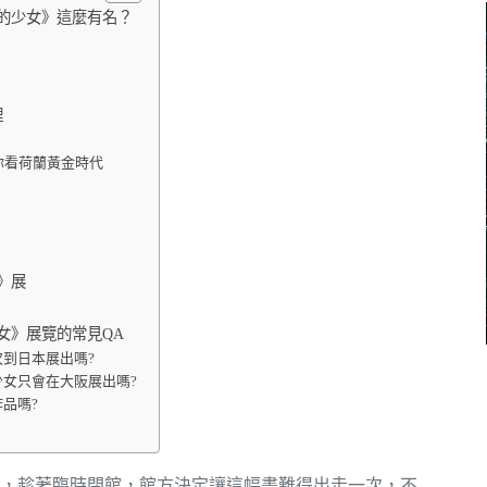
的少女》這麼有名？
理
你看荷蘭黃金時代
》展
女》展覽的常見QA
到日本展出嗎?
女只會在大阪展出嗎?
品嗎?
，趁著臨時閉館，館方決定讓這幅畫難得出走一次，不