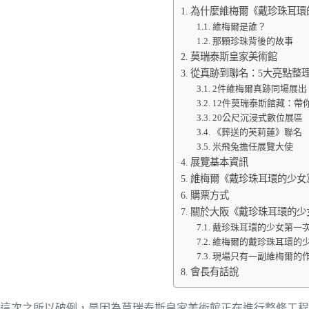
為什麼維梅爾《戴珍珠耳環
維梅爾是誰？
那顆珍珠背後的故事
莫瑞泰斯皇家美術館
從真跡到聯名：5大亮點整
2件維梅爾真跡同場展出
12件莫瑞泰斯館藏：帶
20公尺沉浸式數位展區
《葬送的芙莉蓮》聯名
米飛兔擔任展覽大使
展覽基本資訊
維梅爾《戴珍珠耳環的少女
購票方式
關於大阪《戴珍珠耳環的少
戴珍珠耳環的少女第一次
維梅爾的戴珍珠耳環的少
現場只有一副維梅爾的作
會長有話說
這次之所以破例，是因為莫瑞泰斯皇家美術館正在進行整修工程