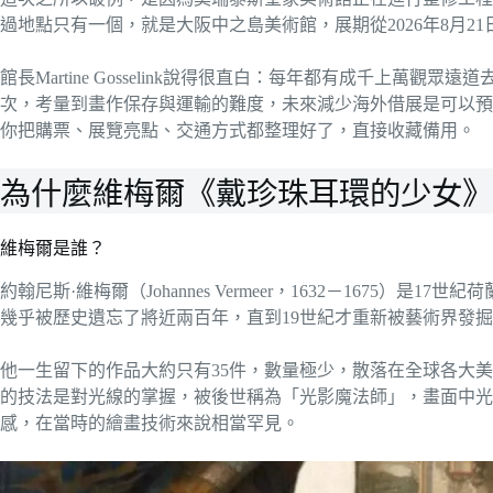
過地點只有一個，就是大阪中之島美術館，展期從2026年8月21
館長Martine Gosselink說得很直白：每年都有成千上萬
次，考量到畫作保存與運輸的難度，未來減少海外借展是可以預
你把購票、展覽亮點、交通方式都整理好了，直接收藏備用。
為什麼維梅爾《戴珍珠耳環的少女》
維梅爾是誰？
約翰尼斯·維梅爾（Johannes Vermeer，1632－1675
幾乎被歷史遺忘了將近兩百年，直到19世紀才重新被藝術界發
他一生留下的作品大約只有35件，數量極少，散落在全球各大
的技法是對光線的掌握，被後世稱為「光影魔法師」，畫面中光
感，在當時的繪畫技術來說相當罕見。