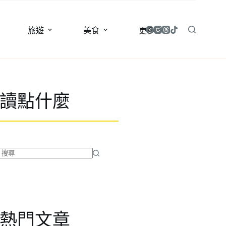
旅遊
美食
更多
讀點什麼
找
不
到
符
合
熱門文章
條