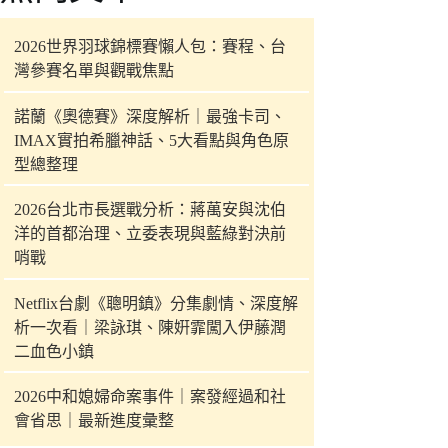
件
的
2026世界羽球錦標賽懶人包：賽程、台
結
灣參賽名單與觀戰焦點
果
諾蘭《奧德賽》深度解析｜最強卡司、
IMAX實拍希臘神話、5大看點與角色原
型總整理
2026台北市長選戰分析：蔣萬安與沈伯
洋的首都治理、立委表現與藍綠對決前
哨戰
Netflix台劇《聰明鎮》分集劇情、深度解
析一次看｜梁詠琪、陳姸霏闖入伊藤潤
二血色小鎮
2026中和媳婦命案事件｜案發經過和社
會省思｜最新進度彙整