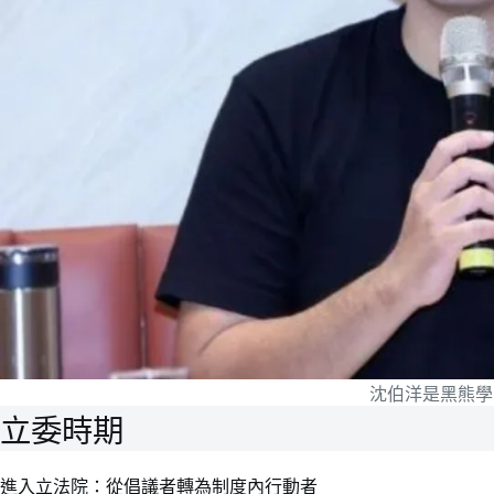
沈伯洋是黑熊學
立委時期
進入立法院：從倡議者轉為制度內行動者