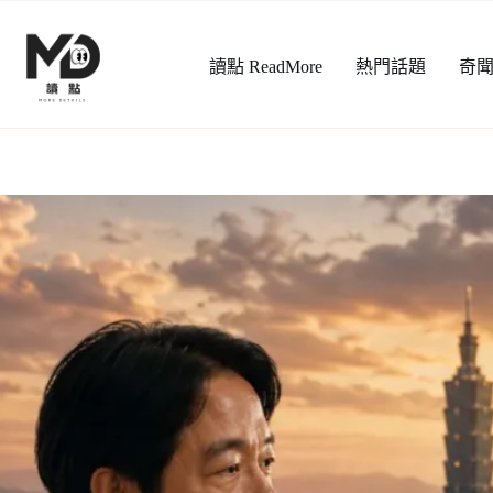
跳
至
讀點 ReadMore
熱門話題
奇
主
要
內
容