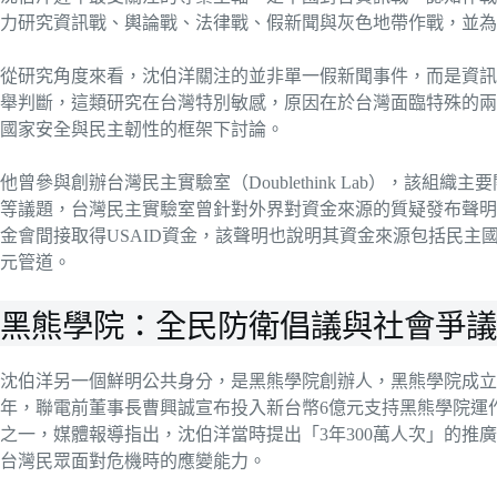
力研究資訊戰、輿論戰、法律戰、假新聞與灰色地帶作戰，並為
從研究角度來看，沈伯洋關注的並非單一假新聞事件，而是資訊
舉判斷，這類研究在台灣特別敏感，原因在於台灣面臨特殊的兩
國家安全與民主韌性的框架下討論。
他曾參與創辦台灣民主實驗室（Doublethink Lab），該
等議題，台灣民主實驗室曾針對外界對資金來源的質疑發布聲明
金會間接取得USAID資金，該聲明也說明其資金來源包括民主
元管道。
黑熊學院：全民防衛倡議與社會爭議
沈伯洋另一個鮮明公共身分，是黑熊學院創辦人，黑熊學院成立於2
年，聯電前董事長曹興誠宣布投入新台幣6億元支持黑熊學院運
之一，媒體報導指出，沈伯洋當時提出「3年300萬人次」的推
台灣民眾面對危機時的應變能力。