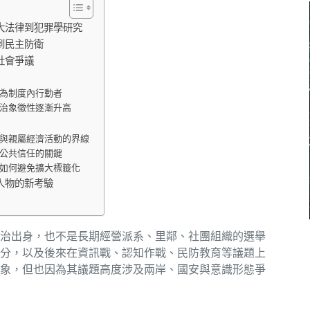
大法律到犯罪學研究
到民主防衛
社會爭議
為制度內行動者
治象徵性逐漸升高
與親屬經濟活動的界線
公共信任的關鍵
如何避免擴大標籤化
人物的新考驗
治出身，也不是長期經營派系、里鄰、社團組織的選舉
分，以及後來在資訊戰、認知作戰、民防教育等議題上
象，但也因為其議題高度涉及兩岸、國安與意識形態爭