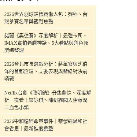
件
的
2026世界羽球錦標賽懶人包：賽程、台
結
灣參賽名單與觀戰焦點
果
諾蘭《奧德賽》深度解析｜最強卡司、
IMAX實拍希臘神話、5大看點與角色原
型總整理
2026台北市長選戰分析：蔣萬安與沈伯
洋的首都治理、立委表現與藍綠對決前
哨戰
Netflix台劇《聰明鎮》分集劇情、深度解
析一次看｜梁詠琪、陳姸霏闖入伊藤潤
二血色小鎮
2026中和媳婦命案事件｜案發經過和社
會省思｜最新進度彙整