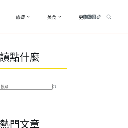
旅遊
美食
更多
讀點什麼
找
不
到
符
合
熱門文章
條