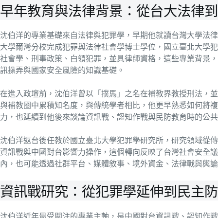
早年教育與法律背景：從台大法律到
沈伯洋的專業基礎來自法律與犯罪學，早期他就讀台灣大學法律
大學爾灣分校完成犯罪與法律社會學博士學位，國立臺北大學犯
社會學、刑事政策、白領犯罪，並具律師資格，這些專業背景，
訊操弄與國家安全風險的知識基礎。
在進入政壇前，沈伯洋曾以「撲馬」之名在補教界教授刑法，並
與補教圈中累積知名度，與傳統學者相比，他更早熟悉如何將複
力，也延續到他後來談論資訊戰、認知作戰與民防教育時的公共
沈伯洋返台後任教於國立臺北大學犯罪學研究所，研究領域從傳
資訊戰與中國對台影響力操作，這個轉向反映了台灣社會安全議
內，也可能透過社群平台、媒體敘事、境外資金、法律戰與輿論
資訊戰研究：從犯罪學延伸到民主防
沈伯洋近年最受關注的專業主軸，是中國對台資訊戰、認知作戰