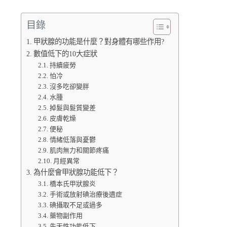
目錄
甲狀腺的功能是什麼？對身體有哪些作用?
數值低下的10大症狀
持續疲勞
怕冷
沒多吃卻變胖
水腫
掉髮與髮質變差
皮膚乾燥
便秘
情緒低落與憂鬱
肌肉無力和關節疼痛
月經異常
為什麼會甲狀腺功能低下？
橋本氏甲狀腺炎
手術或放射碘治療後遺症
碘攝取不足或過多
藥物副作用
先天性功能低下