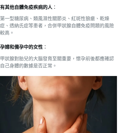
有其他自體免疫疾病的人
：
第一型糖尿病、類風濕性關節炎、紅斑性狼瘡、乾燥
症、透納氏症等患者，合併甲狀腺自體免疫問題的風險
較高。
孕婦和備孕中的女性
：
甲狀腺對胎兒的大腦發育至關重要，懷孕前後都應確認
自己身體的數據是否正常。