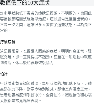
數值低下的10大症狀
許多甲狀腺低下患者的症狀是輕微、不明顯的，也因此
容易被忽略而沒能及早治療，症狀通常是慢慢出現的，
不是一夕之間，這讓很多人習慣了這些狀態，以為是正
常的。
持續疲勞
這是最常見、也最讓人困惑的症狀，明明作息正常、睡
眠充足，卻一直覺得提不起勁，甚至在一般活動中就感
到會喘，休息後也很難恢復精力。
怕冷
甲狀腺素負責調節體溫，幫甲狀腺的功能低下時，身體
產熱能力下降，對寒冷特別敏感，即使室內溫度正常，
患者也容易感到手腳冰冷、全身怕冷，體溫偏低和心跳
太慢都是常見臨床表現。