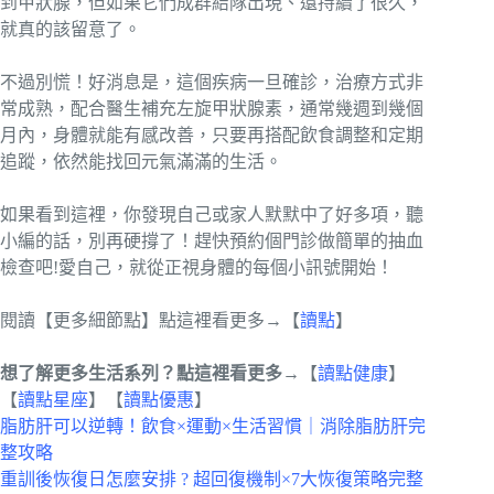
到甲狀腺，但如果它們成群結隊出現、還持續了很久，
就真的該留意了。
不過別慌！好消息是，這個疾病一旦確診，治療方式非
常成熟，配合醫生補充左旋甲狀腺素，通常幾週到幾個
月內，身體就能有感改善，只要再搭配飲食調整和定期
追蹤，依然能找回元氣滿滿的生活。
如果看到這裡，你發現自己或家人默默中了好多項，聽
小編的話，別再硬撐了！趕快預約個門診做簡單的抽血
檢查吧!愛自己，就從正視身體的每個小訊號開始！
閱讀【更多細節點】點這裡看更多→【
讀點
】
想了解更多生活系列？點這裡看更多→
【
讀點健康
】
【
讀點星座
】【
讀點優惠
】
脂肪肝可以逆轉！飲食×運動×生活習慣｜消除脂肪肝完
整攻略
重訓後恢復日怎麼安排 ? 超回復機制×7大恢復策略完整