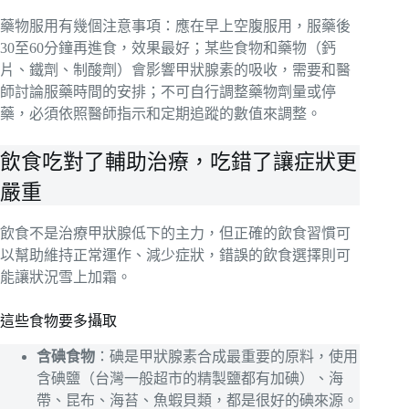
藥物服用有幾個注意事項：應在早上空腹服用，服藥後
30至60分鐘再進食，效果最好；某些食物和藥物（鈣
片、鐵劑、制酸劑）會影響甲狀腺素的吸收，需要和醫
師討論服藥時間的安排；不可自行調整藥物劑量或停
藥，必須依照醫師指示和定期追蹤的數值來調整。
飲食吃對了輔助治療，吃錯了讓症狀更
嚴重
飲食不是治療甲狀腺低下的主力，但正確的飲食習慣可
以幫助維持正常運作、減少症狀，錯誤的飲食選擇則可
能讓狀況雪上加霜。
這些食物要多攝取
含碘食物
：碘是甲狀腺素合成最重要的原料，使用
含碘鹽（台灣一般超市的精製鹽都有加碘）、海
帶、昆布、海苔、魚蝦貝類，都是很好的碘來源。