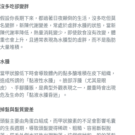
沒多吃卻變胖
假設你長期下來，都過著日夜顛倒的生活，沒多吃但莫
名變胖，新陳代謝變差，常處於虛胖水腫的狀態，當新
陳代謝率降低，熱量消耗變少，即使飲食沒有改變，體
重也會上升，且通常表現為水腫型的虛胖，而不是脂肪
大量堆積。
水腫
當甲狀腺低下時會導致體內的黏多醣堆積在皮下組織，
造成所謂的「黏液性水腫」。臉部浮腫（尤其是眼
皮）、手腳腫脹，是典型外觀表現之一，嚴重時會出現
危及生命的「黏液水腫昏迷」。
掉髮與髮質變差
頭髮主要由角蛋白組成，而甲狀腺素的不足會影響毛囊
的生長週期，導致頭髮變得稀疏、粗糙、容易斷裂脫