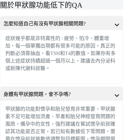
關於甲狀腺功能低下的QA
怎麼知道自己有沒有甲狀腺相關問題?
症狀幾乎都是非特異性的 : 疲勞、怕冷、體重增
加，每一個單獨出現都有很多可能的原因，真正的
判斷必須靠抽血，看TSH和T4的數值，如果你有多
個上述症狀持續超過一個月以上，建議去內分泌科
或新陳代謝科就醫。
身體有甲狀腺問題，會不孕嗎?
甲狀腺的功能對懷孕和胎兒發育非常重要，甲狀腺
素不足可能增加流產、早產和胎兒神經發育問題的
風險，備孕中的女性，強烈建議在嘗試懷孕前就確
認其功能是否正常，若已知有數據低下等問題，需
要在懷孕前就將數值調整到目標範圍，懷孕期間甲