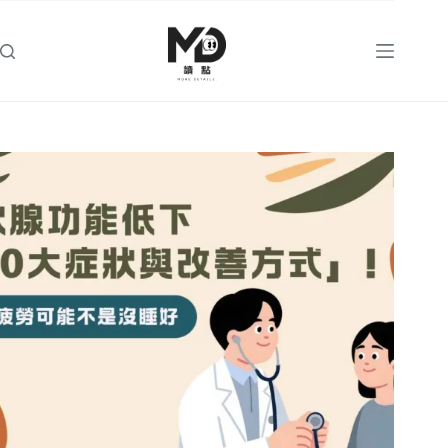
跳
至
主
要
內
容