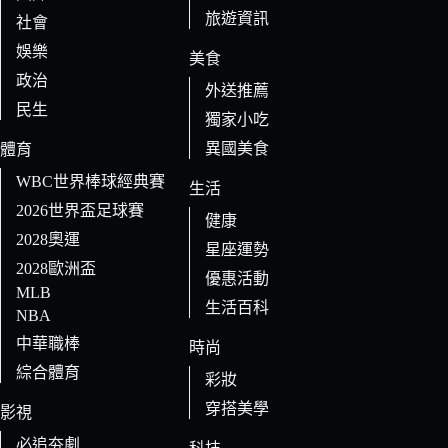
旅遊資訊
社會
娛樂
美食
政治
外送推薦
民生
獨家小吃
異國美食
體育
WBC世界棒球經典賽
生活
2026世界盃足球賽
健康
2028奧運
星座運勢
2028歐洲盃
優惠活動
MLB
生活百科
NBA
中華職棒
時尚
綜合體育
彩妝
穿搭美學
影視
必追夯劇