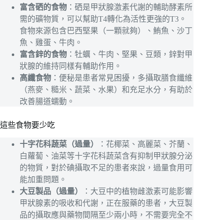
富含硒的食物
：硒是甲狀腺激素代謝的輔助酵素所
需的礦物質，可以幫助T4轉化為活性更強的T3。
食物來源包含巴西堅果（一顆就夠）、鮪魚、沙丁
魚、雞蛋、牛肉。
富含鋅的食物
：牡蠣、牛肉、堅果、豆類，鋅對甲
狀腺的維持同樣有輔助作用。
高纖食物
：便秘是患者常見困擾，多攝取膳食纖維
（燕麥、糙米、蔬菜、水果）和充足水分，有助於
改善腸道蠕動。
這些食物要少吃
十字花科蔬菜（過量）
：花椰菜、高麗菜、芥蘭、
白蘿蔔、油菜等十字花科蔬菜含有抑制甲狀腺分泌
的物質，對於碘攝取不足的患者來說，過量食用可
能加重問題。
大豆製品（過量）
：大豆中的植物雌激素可能影響
甲狀腺素的吸收和代謝，正在服藥的患者，大豆製
品的攝取應與藥物間隔至少兩小時，不需要完全不