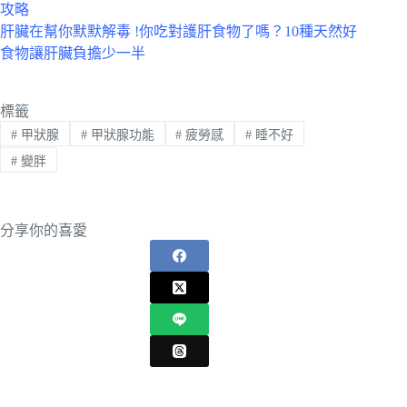
攻略
肝臟在幫你默默解毒 !你吃對護肝食物了嗎？10種天然好
食物讓肝臟負擔少一半
標籤
#
甲狀腺
#
甲狀腺功能
#
疲勞感
#
睡不好
#
變胖
分享你的喜愛