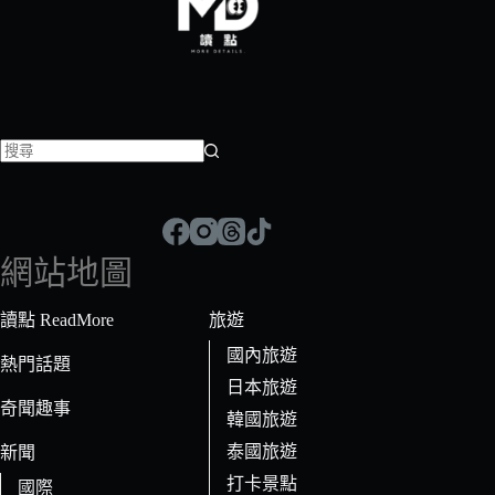
找
不
到
符
網站地圖
合
條
讀點 ReadMore
旅遊
件
國內旅遊
的
熱門話題
日本旅遊
結
奇聞趣事
果
韓國旅遊
泰國旅遊
新聞
打卡景點
國際