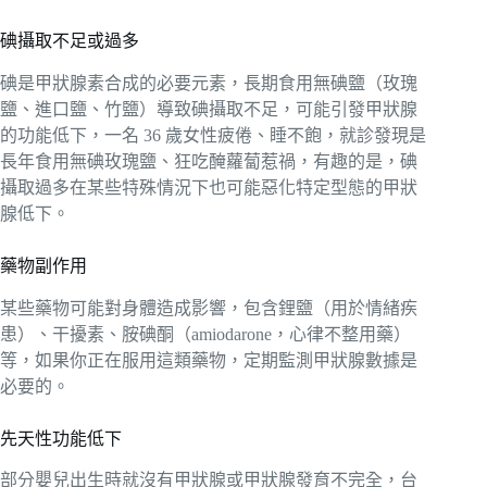
碘攝取不足或過多
碘是甲狀腺素合成的必要元素，長期食用無碘鹽（玫瑰
鹽、進口鹽、竹鹽）導致碘攝取不足，可能引發甲狀腺
的功能低下，一名 36 歲女性疲倦、睡不飽，就診發現是
長年食用無碘玫瑰鹽、狂吃醃蘿蔔惹禍，有趣的是，碘
攝取過多在某些特殊情況下也可能惡化特定型態的甲狀
腺低下。
藥物副作用
某些藥物可能對身體造成影響，包含鋰鹽（用於情緒疾
患）、干擾素、胺碘酮（amiodarone，心律不整用藥）
等，如果你正在服用這類藥物，定期監測甲狀腺數據是
必要的。
先天性功能低下
部分嬰兒出生時就沒有甲狀腺或甲狀腺發育不完全，台