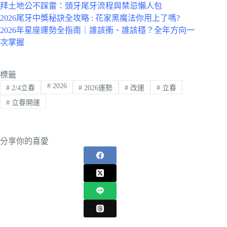
拜土地公不踩雷：頭牙尾牙流程與禁忌懶人包
2026尾牙中獎秘訣全攻略 : 花家黑魔法你用上了嗎?
2026年星座運勢全指南｜誰該衝、誰該穩？全年方向一
次掌握
標籤
#
2026
#
2/4立春
#
2026運勢
#
改運
#
立春
#
立春開運
分享你的喜愛