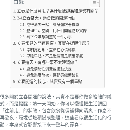
目錄
立春是什麼意思？為什麼被認為和運勢有關？
2/4立春當天，適合做的開運行動
吃得清爽一點，讓身體跟著換季
整理生活空間，比任何開運物都實際
寫下今年想調整的一件小事
立春常見的開運習慣，其實在提醒什麼？
穿明亮色系，重點在心情轉換
早睡早起，不是迷信而是順應節氣
立春這天，有哪些事不太建議做？
避免情緒性消費或衝動決定
避免過度熬夜，讓節奏繼續錯亂
立春開運的核心，其實只有一個重點
很多關於立春開運的說法，其實不是要你做多複雜的儀
式，而是提醒：這一天開始，你可以慢慢把生活調回
「往前走」的狀態，包含飲食從偏補轉向清爽、作息不
再熬夜、環境從堆積變成整理，這些看似很生活化的行
動，本身就會影響接下來一整年的節奏。