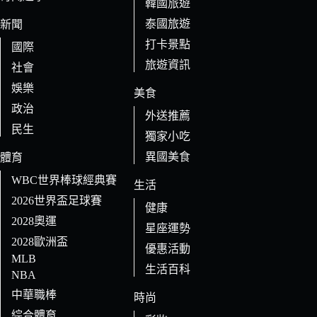
果
韓國旅遊
泰國旅遊
新聞
打卡景點
國際
旅遊資訊
社會
娛樂
美食
政治
外送推薦
民生
獨家小吃
異國美食
體育
WBC世界棒球經典賽
生活
2026世界盃足球賽
健康
2028奧運
星座運勢
2028歐洲盃
優惠活動
MLB
生活百科
NBA
中華職棒
時尚
綜合體育