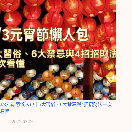
3/3元宵節懶人包｜5大習俗、6大禁忌與4招招財法一次
看懂
2026-03-02