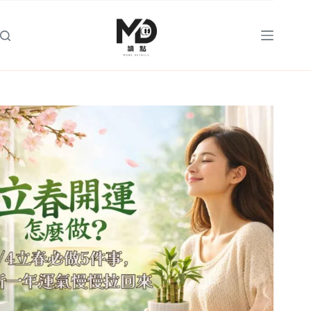
跳
至
主
要
內
容