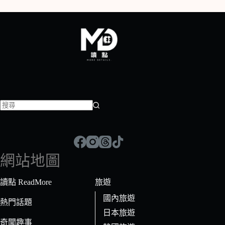
找
不
到
符
網站地圖
合
條
讀點 ReadMore
旅遊
件
國內旅遊
的
熱門話題
日本旅遊
結
奇聞趣事