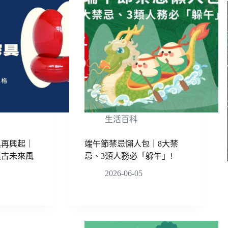
生活百科
具再興起｜
端午節禁忌懶人包｜8大禁
復古未來風
忌、3類人務必「躲午」!
2026-06-05