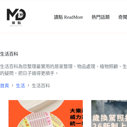
跳
至
讀點 ReadMore
熱門話題
奇
主
要
內
容
生活百科
生活百科為您整理最實用的居家整理、物品處理、植物照顧、生
的疑問，把日子過得更順手。
首頁
生活
生活百科