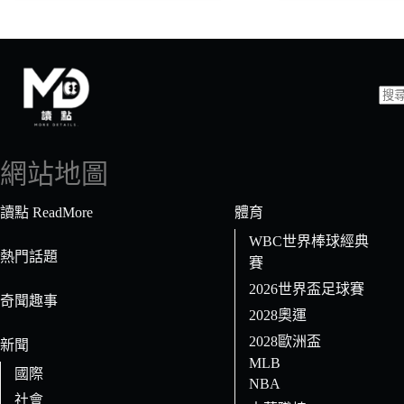
找
不
到
網站地圖
符
合
讀點 ReadMore
體育
條
WBC世界棒球經典
件
熱門話題
賽
的
2026世界盃足球賽
結
奇聞趣事
果
2028奧運
2028歐洲盃
新聞
MLB
國際
NBA
社會