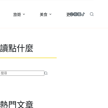
旅遊
美食
更多
讀點什麼
找
不
到
符
合
熱門文章
條