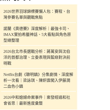
件
的
2026世界羽球錦標賽懶人包：賽程、台
結
灣參賽名單與觀戰焦點
果
諾蘭《奧德賽》深度解析｜最強卡司、
IMAX實拍希臘神話、5大看點與角色原
型總整理
2026台北市長選戰分析：蔣萬安與沈伯
洋的首都治理、立委表現與藍綠對決前
哨戰
Netflix台劇《聰明鎮》分集劇情、深度解
析一次看｜梁詠琪、陳姸霏闖入伊藤潤
二血色小鎮
2026中和媳婦命案事件｜案發經過和社
會省思｜最新進度彙整