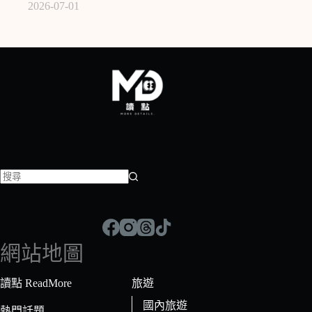
2026-07-01
找
不
到
符
網站地圖
合
條
讀點 ReadMore
旅遊
件
國內旅遊
的
熱門話題