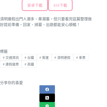
安卓下載
iOS下載
清明連假出門人潮多、車潮塞，但只要看完這篇整理做
好提前準備，回家、掃墓、出遊都能安心順暢！
標籤
#
交通資訊
#
台鐵
#
客運
#
清明連假
#
車票
#
連假搶票
#
高鐵
分享你的喜愛