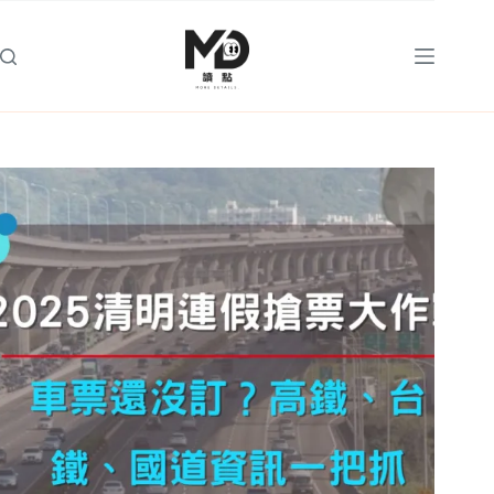
跳
至
主
要
內
容