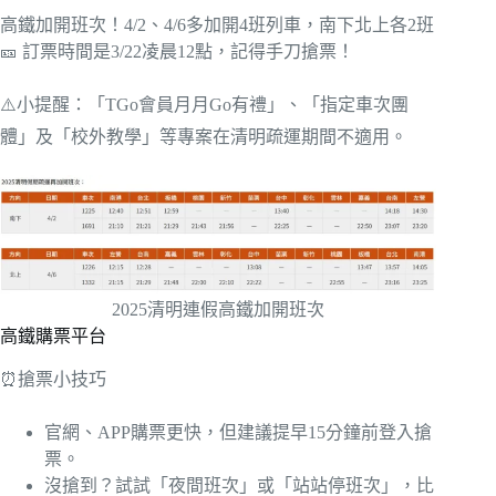
高鐵加開班次！4/2、4/6多加開4班列車，南下北上各2班
🎫 訂票時間是3/22凌晨12點，記得手刀搶票！
⚠️小提醒：「TGo會員月月Go有禮」、「指定車次團
體」及「校外教學」等專案在清明疏運期間不適用。
2025清明連假高鐵加開班次
高鐵購票平台
⏰搶票小技巧
官網、APP購票更快，但建議提早15分鐘前登入搶
票。
沒搶到？試試「夜間班次」或「站站停班次」，比