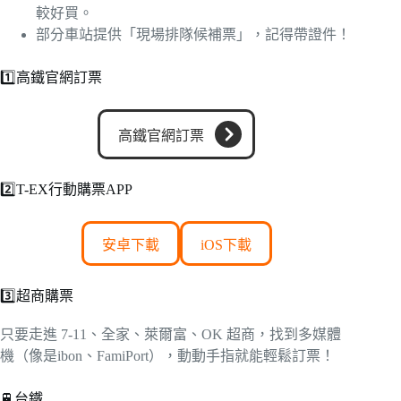
較好買。
部分車站提供「現場排隊候補票」，記得帶證件！
1️⃣高鐵官網訂票
高鐵官網訂票
2️⃣T-EX行動購票APP
安卓下載
iOS下載
3️⃣超商購票
只要走進 7-11、全家、萊爾富、OK 超商，找到多媒體
機（像是ibon、FamiPort），動動手指就能輕鬆訂票！
🚆台鐵