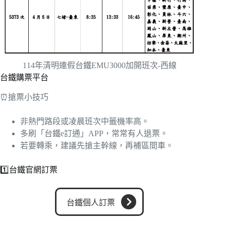
114年清明連假台鐵EMU3000加開班次-西線
台鐵購票平台
⏰搶票小技巧
非熱門路段或凌晨班次中籤機率高。
多刷「台鐵e訂通」APP，常常有人退票。
若要轉乘，建議先搶主幹線，再補區間車。
1️⃣台鐵官網訂票
台鐵個人訂票