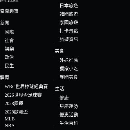
日本旅遊
結
奇聞趣事
果
韓國旅遊
泰國旅遊
新聞
打卡景點
國際
旅遊資訊
社會
娛樂
美食
政治
外送推薦
民生
獨家小吃
異國美食
體育
WBC世界棒球經典賽
生活
2026世界盃足球賽
健康
2028奧運
星座運勢
2028歐洲盃
優惠活動
MLB
生活百科
NBA