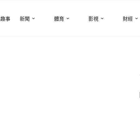
聞趣事
新聞
體育
影視
財經