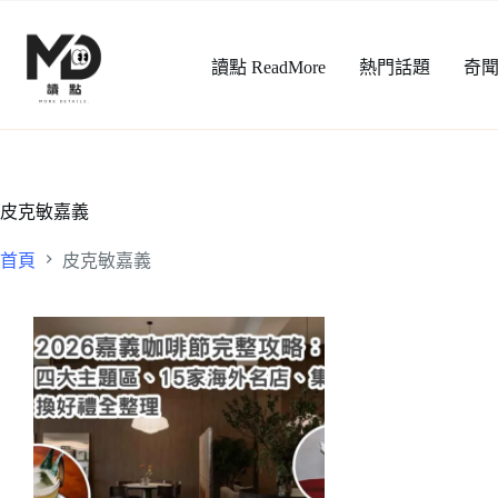
跳
至
讀點 ReadMore
熱門話題
奇
主
要
內
容
皮克敏嘉義
首頁
皮克敏嘉義