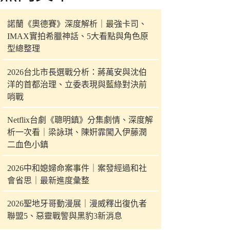
件
的
諾蘭《奧德賽》深度解析｜最強卡司、
結
IMAX實拍希臘神話、5大看點與角色原
果
型總整理
2026台北市長選戰分析：蔣萬安與沈伯
洋的首都治理、立委表現與藍綠對決前
哨戰
Netflix台劇《聰明鎮》分集劇情、深度解
析一次看｜梁詠琪、陳姸霏闖入伊藤潤
二血色小鎮
2026中和媳婦命案事件｜案發經過和社
會省思｜最新進度彙整
2026聖地牙哥動漫展｜漫威釋出復仇者
聯盟5、惡靈戰警與黑豹3新消息