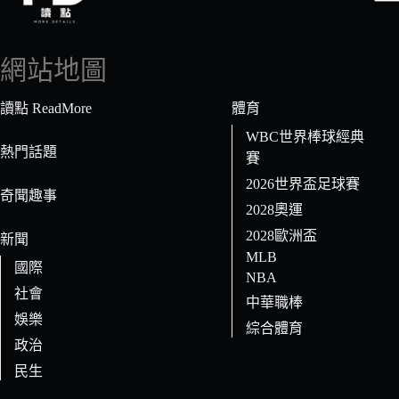
找
不
到
網站地圖
符
合
讀點 ReadMore
體育
條
WBC世界棒球經典
件
熱門話題
賽
的
2026世界盃足球賽
結
奇聞趣事
果
2028奧運
2028歐洲盃
新聞
MLB
國際
NBA
社會
中華職棒
娛樂
綜合體育
政治
民生