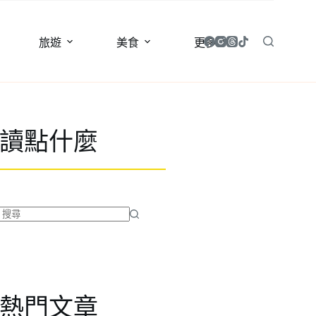
旅遊
美食
更多
讀點什麼
找
不
到
符
合
熱門文章
條