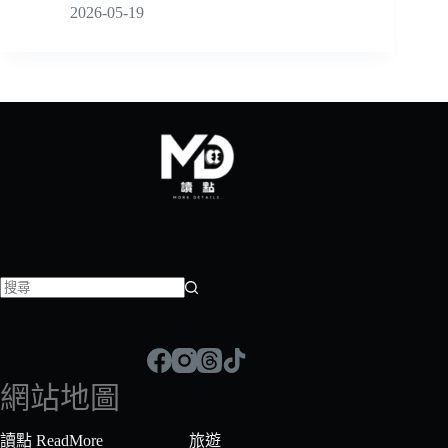
2026-05-19
找
不
到
符
網站地圖
合
條
讀點 ReadMore
旅遊