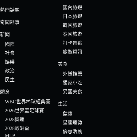
件
國內旅遊
的
熱門話題
日本旅遊
結
奇聞趣事
果
韓國旅遊
泰國旅遊
新聞
打卡景點
國際
旅遊資訊
社會
娛樂
美食
政治
外送推薦
民生
獨家小吃
異國美食
體育
WBC世界棒球經典賽
生活
2026世界盃足球賽
健康
2028奧運
星座運勢
2028歐洲盃
優惠活動
MLB