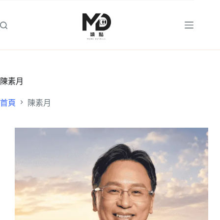
跳
至
主
要
內
容
陳素月
首頁
陳素月