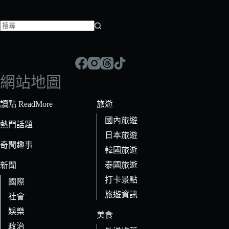
找
不
到
符
網站地圖
合
條
讀點 ReadMore
旅遊
件
國內旅遊
的
熱門話題
日本旅遊
結
奇聞趣事
果
韓國旅遊
泰國旅遊
新聞
打卡景點
國際
旅遊資訊
社會
娛樂
美食
政治