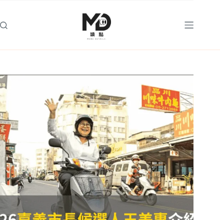
跳
至
主
要
內
容