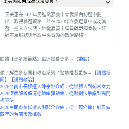
王美惠如何成為立法委員？
王美惠在2019年民進黨嘉義市立委黨內初選中勝
出，取得參選資格，並在2020年立委選舉中成功當
選，進入立法院，她從嘉義市議員轉戰國會後，延
續基層服務與爭取中央資源的政治路線。
閱讀【更多細節點】點這裡看更多→【
讀點
】
想了解更多新聞和政治系列？點這裡看更多→【
讀點新
聞
】【
讀點政治
】
2026台南市長候選人陳亭妃介紹：從媒體人到妃常女力
2026深度解析賴清德總統彈劾案：從財劃法爭議到高門
檻表決
2026台南市長候選人謝龍介介紹：從「龍介仙」到只做
四年的台南市政挑戰