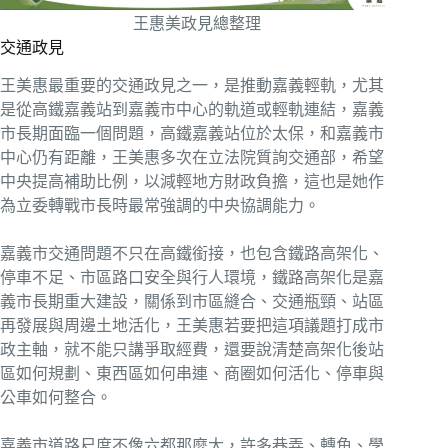
王惠美政見總整理
交通政見
王美惠最重要的交通政見之一，是推動嘉義輕軌，尤其
是從高鐵嘉義站到嘉義市中心的軌道或輕軌連結，嘉義
市長期面臨一個問題，高鐵嘉義站位於太保，和嘉義市
中心仍有距離，王美惠多次在立法院質詢交通部，希望
中央提高補助比例，以減輕地方財政負擔，這也是她作
為立委轉戰市長時最常強調的中央協調能力。
嘉義市交通問題不只在高鐵銜接，也包含鐵路高架化、
停車不足、市區路口安全與行人環境，鐵路高架化是嘉
義市長期重大建設，關係到市區縫合、交通瓶頸、站區
再發展與周邊土地活化，王美惠若要把這項議題打成市
政主軸，就不能只講爭取經費，還要說清楚高架化後站
區如何規劃、東西區如何串連、商圈如何活化、停車與
公車如何整合。
嘉義市道路尺度不像六都那麼大，許多巷弄、轉角、學