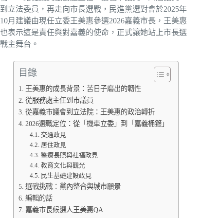
到立法委員，再走向市長選戰，民進黨選對會於2025年
10月建議由現任立委王美惠參選2026嘉義市長，王美惠
也表示這是責任與對嘉義的使命，正式讓她站上市長選
戰主舞台。
目錄
王美惠的成長背景：苦日子磨出的韌性
從服務處主任到市議員
從嘉義市議會到立法院：王美惠的政治轉折
2026選戰定位：從「機車立委」到「嘉義桶箍」
交通政見
居住政見
醫療長照與社福政見
教育文化與觀光
民生基礎建設政見
選戰挑戰：黨內整合與城市願景
編輯的話
嘉義市長候選人王美惠QA