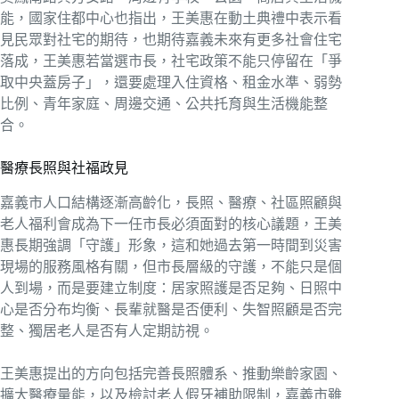
能，國家住都中心也指出，王美惠在動土典禮中表示看
見民眾對社宅的期待，也期待嘉義未來有更多社會住宅
落成，王美惠若當選市長，社宅政策不能只停留在「爭
取中央蓋房子」，還要處理入住資格、租金水準、弱勢
比例、青年家庭、周邊交通、公共托育與生活機能整
合。
醫療長照與社福政見
嘉義市人口結構逐漸高齡化，長照、醫療、社區照顧與
老人福利會成為下一任市長必須面對的核心議題，王美
惠長期強調「守護」形象，這和她過去第一時間到災害
現場的服務風格有關，但市長層級的守護，不能只是個
人到場，而是要建立制度：居家照護是否足夠、日照中
心是否分布均衡、長輩就醫是否便利、失智照顧是否完
整、獨居老人是否有人定期訪視。
王美惠提出的方向包括完善長照體系、推動樂齡家園、
擴大醫療量能，以及檢討老人假牙補助限制，嘉義市雖