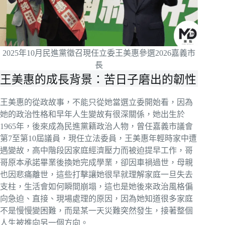
2025年10月民進黨徵召現任立委王美惠參選2026嘉義市
長
王美惠的成長背景：苦日子磨出的韌性
王美惠的從政故事，不能只從她當選立委開始看，因為
她的政治性格和早年人生變故有很深關係，她出生於
1965年，後來成為民進黨籍政治人物，曾任嘉義市議會
第7至第10屆議員，現任立法委員，王美惠年輕時家中遭
遇變故，高中階段因家庭經濟壓力而被迫提早工作，哥
哥原本承諾畢業後換她完成學業，卻因車禍過世，母親
也因悲痛離世，這些打擊讓她很早就理解家庭一旦失去
支柱，生活會如何瞬間崩塌，這也是她後來政治風格偏
向急迫、直接、現場處理的原因，因為她知道很多家庭
不是慢慢變困難，而是某一天災難突然發生，接著整個
人生被推向另一個方向。