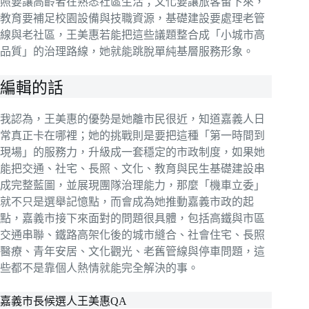
照要讓高齡者在熟悉社區生活；文化要讓旅客留下來，
教育要補足校園設備與技職資源，基礎建設要處理老管
線與老社區，王美惠若能把這些議題整合成「小城市高
品質」的治理路線，她就能跳脫單純基層服務形象。
編輯的話
我認為，王美惠的優勢是她離市民很近，知道嘉義人日
常真正卡在哪裡；她的挑戰則是要把這種「第一時間到
現場」的服務力，升級成一套穩定的市政制度，如果她
能把交通、社宅、長照、文化、教育與民生基礎建設串
成完整藍圖，並展現團隊治理能力，那麼「機車立委」
就不只是選舉記憶點，而會成為她推動嘉義市政的起
點，嘉義市接下來面對的問題很具體，包括高鐵與市區
交通串聯、鐵路高架化後的城市縫合、社會住宅、長照
醫療、青年安居、文化觀光、老舊管線與停車問題，這
些都不是靠個人熱情就能完全解決的事。
嘉義市長候選人王美惠QA