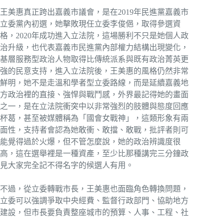
王美惠真正跨出嘉義市議會，是在2019年民進黨嘉義市
立委黨內初選，她擊敗現任立委李俊俋，取得參選資
格，2020年成功進入立法院，這場勝利不只是她個人政
治升級，也代表嘉義市民進黨內部權力結構出現變化，
基層服務型政治人物取得比傳統派系與既有政治菁英更
強的民意支持，進入立法院後，王美惠的風格仍然非常
鮮明，她不是走溫和學者型立委路線，而是延續嘉義地
方政治裡的直接、強悍與戰鬥感，外界最記得她的畫面
之一，是在立法院衝突中以非常強烈的肢體與態度回應
杯葛，甚至被媒體稱為「國會女戰神」，這類形象有兩
面性，支持者會認為她敢衝、敢擋、敢戰，批評者則可
能覺得過於火爆，但不管怎麼說，她的政治辨識度很
高，這在選舉裡是一種資產，至少比那種講完三分鐘政
見大家完全記不得名字的候選人有用。
不過，從立委轉戰市長，王美惠也面臨角色轉換問題，
立委可以強調爭取中央經費、監督行政部門、協助地方
建設，但市長要負責整座城市的預算、人事、工程、社