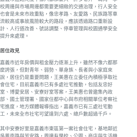
校周邊與市場周邊都需要更細緻的交通治理，行人安全
也會是未來市政重點，像忠孝路、友愛路、民族路等車
流較高或事故風險較大的路段，應該透過路口重新設
計、人行道改善、號誌調整、停車管理與校園通學安全
提升來處理。
居住政見
嘉義市近年房價與租金壓力逐漸上升，雖然不像六都那
麼誇張，但對青年、弱勢、單身族、長者與小家庭來
說，居住仍是重要問題，王美惠在立委任內積極爭取社
會住宅，目前嘉義市已有多處社宅推動，包括友忠好
室、博愛安居、安寮好室等案，王美惠也曾邀集內政
部、國土管理署、國家住都中心與市府相關單位考察社
宅進度，地方媒體報導指出，嘉義市已有三處社宅動
工，未來全市社宅可望達到六處、總戶數超過千戶。
其中安寮好室是嘉義市東區第一案社會住宅，基地鄰近
吳鳳南路與芳安路，周邊有學校、公園、商店與生活機