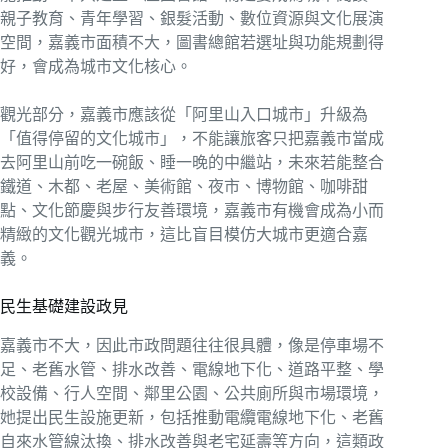
親子教育、青年學習、銀髮活動、數位資源與文化展演
空間，嘉義市面積不大，圖書總館若選址與功能規劃得
好，會成為城市文化核心。
觀光部分，嘉義市應該從「阿里山入口城市」升級為
「值得停留的文化城市」，不能讓旅客只把嘉義市當成
去阿里山前吃一碗飯、睡一晚的中繼站，未來若能整合
鐵道、木都、老屋、美術館、夜市、博物館、咖啡甜
點、文化節慶與步行友善環境，嘉義市有機會成為小而
精緻的文化觀光城市，這比盲目模仿大城市更適合嘉
義。
民生基礎建設政見
嘉義市不大，因此市政問題往往很具體，像是停車場不
足、老舊水管、排水改善、電線地下化、道路平整、學
校設備、行人空間、鄰里公園、公共廁所與市場環境，
她提出民生設施更新，包括推動電纜電線地下化、老舊
自來水管線汰換、排水改善與老宅延壽等方向，這類政