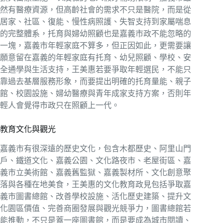
然有醫療資源，但高齡社會的需求不只是醫院，而是從
居家、社區、復能、慢性病照護、失智支持到家屬喘息
的完整體系，托育與婦幼照顧也是嘉義市政不能忽略的
一塊，嘉義市年輕家庭不算多，但正因如此，更需要讓
願意留在嘉義的年輕家庭有托育、幼兒照顧、學校、安
全通學與生活支持，王美惠若要爭取年輕選民，不能只
靠過去基層服務形象，而要提出明確的托育量能、親子
館、校園設施、婦幼醫療與青年成家支持方案，否則年
輕人會覺得市政只在照顧上一代。
教育文化與觀光
嘉義市有很深遠的歷史文化，包含木都歷史、阿里山門
戶、鐵道文化、嘉義公園、文化路夜市、老屋街區、嘉
義市立美術館、嘉義舊監獄、嘉義製材所、文化創意聚
落與各種在地美食，王美惠的文化教育政見包括爭取嘉
義市圖書總館、改善學校設施、活化歷史建築、提升文
化園區價值、完善商圈發展與觀光競爭力，圖書總館若
能推動，不只是蓋一座圖書館，而是要成為城市閱讀、