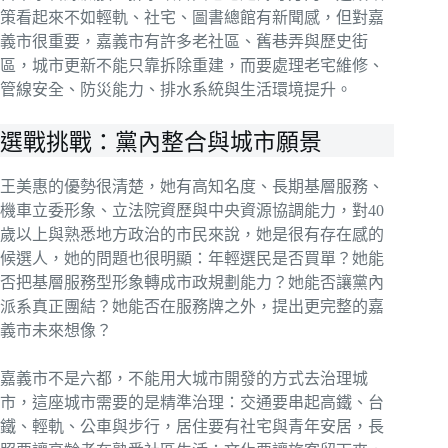
策看起來不如輕軌、社宅、圖書總館有新聞感，但對嘉
義市很重要，嘉義市有許多老社區、舊巷弄與歷史街
區，城市更新不能只靠拆除重建，而要處理老宅維修、
管線安全、防災能力、排水系統與生活環境提升。
選戰挑戰：黨內整合與城市願景
王美惠的優勢很清楚，她有高知名度、長期基層服務、
機車立委形象、立法院資歷與中央資源協調能力，對40
歲以上與熟悉地方政治的市民來說，她是很有存在感的
候選人，她的問題也很明顯：年輕選民是否買單？她能
否把基層服務型形象轉成市政規劃能力？她能否讓黨內
派系真正團結？她能否在服務牌之外，提出更完整的嘉
義市未來想像？
嘉義市不是六都，不能用大城市開發的方式去治理城
市，這座城市需要的是精準治理：交通要串起高鐵、台
鐵、輕軌、公車與步行，居住要有社宅與青年安居，長