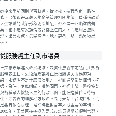
她後來重新回到學習軌道，從夜校、技職教育一路進
修，最後取得嘉義大學企業管理相關學位，這種補課式
人生讓她的政治形象更接地氣，她不是一路順遂的菁
英，也不是靠家族背景安排上位的人，而是用基層助
理、議員服務、選民陳情、地方跑攤一點一點累積出
來。
從服務處主任到市議員
王美惠最早進入政治場域，是擔任嘉義市前議員江熙哲
服務處主任，這段經驗讓她直接接觸選民服務的第一
線，服務處不是什麼浪漫地方，裡面通常都是陳情、抱
怨、急件、家庭糾紛、道路問題、社福申請、醫療協助
與各種讓人懷疑人生的行政卡關，能在這種位置待得
住，才會真的理解地方政治不是每天站上台喊口號，而
是要有耐心處理一堆瑣碎但對當事人很重要的事情，
2005年，王美惠接棒投入嘉義市議員選舉並順利當選，