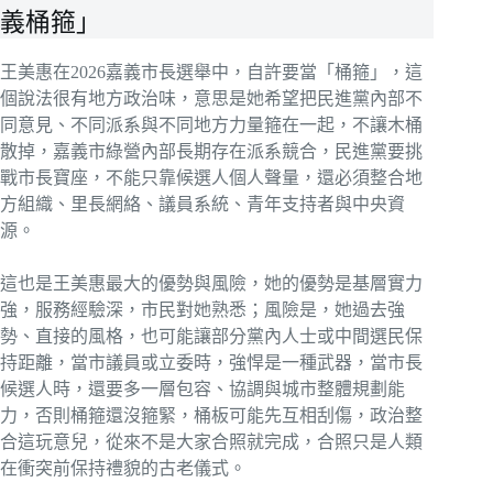
義桶箍」
王美惠在2026嘉義市長選舉中，自許要當「桶箍」，這
個說法很有地方政治味，意思是她希望把民進黨內部不
同意見、不同派系與不同地方力量箍在一起，不讓木桶
散掉，嘉義市綠營內部長期存在派系競合，民進黨要挑
戰市長寶座，不能只靠候選人個人聲量，還必須整合地
方組織、里長網絡、議員系統、青年支持者與中央資
源。
這也是王美惠最大的優勢與風險，她的優勢是基層實力
強，服務經驗深，市民對她熟悉；風險是，她過去強
勢、直接的風格，也可能讓部分黨內人士或中間選民保
持距離，當市議員或立委時，強悍是一種武器，當市長
候選人時，還要多一層包容、協調與城市整體規劃能
力，否則桶箍還沒箍緊，桶板可能先互相刮傷，政治整
合這玩意兒，從來不是大家合照就完成，合照只是人類
在衝突前保持禮貌的古老儀式。