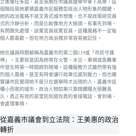
之後連任多屆，甚至長期在市議員選舉中拿下高票，這
個階段是她累積嘉義市民服務型政治人物形象的關鍵，
她的政治風格不是文青式城市想像，也不是政策研究員
式的冷靜分析，而是比較像地方大姊頭，有事先到場、
有問題先處理、該罵官員就罵官員，這種風格不一定每
個人都喜歡，但在地方政治裡非常容易被記住。
她在議員時期被稱為嘉義市的第二個119或「市民守護
神」，主要就是因為她常在火警、水災、車禍或急難事
件發生時第一時間趕到現場，這種服務方式雖然帶有強
烈個人風格，甚至有時會讓行政單位感到壓力，但也確
實讓市民覺得她不是只在選舉時才出現的人，嘉義市這
種小而密的城市，政治人物如果只靠媒體曝光很難長
久，真正有效的是里民知道你真的會接電話、會到場、
會處理事情。
從嘉義市議會到立法院：王美惠的政治
轉折