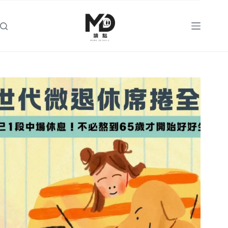
跳
至
主
要
內
容