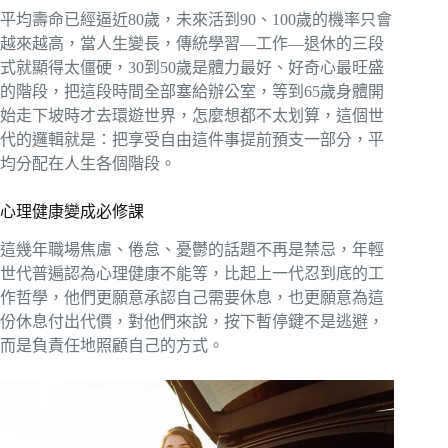
平均壽命已經逼近80歲，未來活到90、100歲的機率只會
越來越高，當人生變長，傳統學習—工作—退休的三段
式就顯得太僵硬，30到50歲是體力最好、好奇心最旺盛
的階段，把這段時間全部塞給辦公室，等到65歲身體開
始走下坡時才去環遊世界，怎麼想都不太划算，這個世
代的邏輯就是：把享受自由這件事提前預支一部分，平
均分配在人生各個階段。
心理健康變成必修課
這幾年職場焦慮、倦怠、憂鬱的話題不再是禁忌，年輕
世代普遍認為心理健康不能等，比起上一代忍到底的工
作哲學，他們更願意承認自己需要休息，也更願意為這
份休息付出代價，對他們來說，按下暫停鍵不是逃避，
而是負責任地照顧自己的方式。