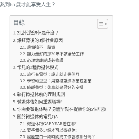
熬到65 歲才能享受人生？
目錄
Z世代微退休是什麼？
爆紅背後的3個社會原因
房價追不上薪資
體力最好的那20年不該全給工作
心理健康變成必修課
常見的3種微退休模式
旅行充電型：說走就走幾個月
學習轉型型：用空檔重練專業或創業
純靜養型：休息就是最好的安排
執行微退休前的理財規劃
微退休後如何重返職場?
你需要微退休嗎？身體早就在提醒你的5個訊號
關於微退休的常見QA
微退休跟GAP YEAR差在哪?
要準備多少錢才可以微退休?
履歷空白一段時間找工作會被扣分嗎？