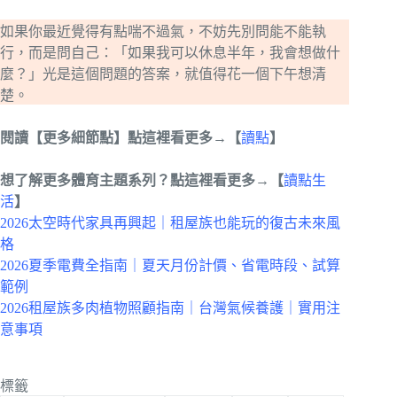
如果你最近覺得有點喘不過氣，不妨先別問能不能執
行，而是問自己：「如果我可以休息半年，我會想做什
麼？」光是這個問題的答案，就值得花一個下午想清
楚。
閱讀【更多細節點】點這裡看更多→【
讀點
】
想了解更多體育主題系列？點這裡看更多→【
讀點生
活
】
2026太空時代家具再興起｜租屋族也能玩的復古未來風
格
2026夏季電費全指南｜夏天月份計價、省電時段、試算
範例
2026租屋族多肉植物照顧指南｜台灣氣候養護｜實用注
意事項
標籤