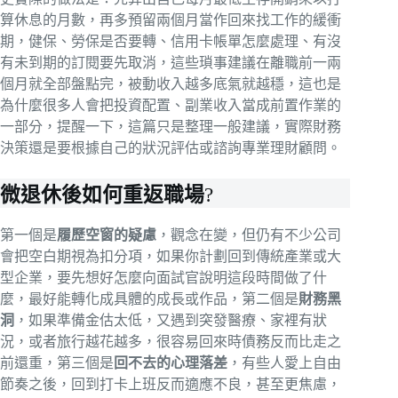
算休息的月數，再多預留兩個月當作回來找工作的緩衝
期，健保、勞保是否要轉、信用卡帳單怎麼處理、有沒
有未到期的訂閱要先取消，這些瑣事建議在離職前一兩
個月就全部盤點完，被動收入越多底氣就越穩，這也是
為什麼很多人會把投資配置、副業收入當成前置作業的
一部分，提醒一下，這篇只是整理一般建議，實際財務
決策還是要根據自己的狀況評估或諮詢專業理財顧問。
微退休後如何重返職場
?
第一個是
履歷空窗的疑慮
，觀念在變，但仍有不少公司
會把空白期視為扣分項，如果你計劃回到傳統產業或大
型企業，要先想好怎麼向面試官說明這段時間做了什
麼，最好能轉化成具體的成長或作品，第二個是
財務黑
洞
，如果準備金估太低，又遇到突發醫療、家裡有狀
況，或者旅行越花越多，很容易回來時債務反而比走之
前還重，第三個是
回不去的心理落差
，有些人愛上自由
節奏之後，回到打卡上班反而適應不良，甚至更焦慮，