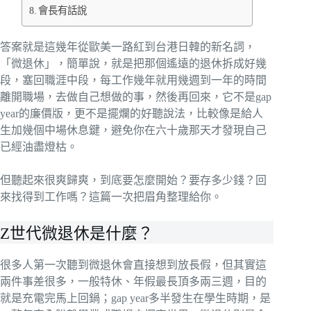
會長有話說
答案就是這幾年從歐美一路紅到台港日韓的新名詞，
「微退休」，簡單說，就是把那個遙遠的退休拆成好幾
段，塞回職涯中段，每工作幾年就用幾週到一年的時間
離開職場，去做自己想做的事，然後再回來，它不是gap
year的廉價版，更不是擺爛的好聽說法，比較像是給人
生加幾個中場休息鍵，避免你在六十歲那天才發現自己
已經油盡燈枯。
但聽起來很爽歸爽，到底要怎麼開始？要存多少錢？回
來找得到工作嗎？這篇一次把眉角整理給你。
Z世代微退休是什麼？
很多人第一次聽到微退休會直接想到放長假，但其實這
兩件事差很多，一般特休、年假最長頂多兩三週，目的
就是充電完馬上回鍋；gap year多半發生在學生時期，是