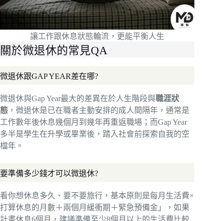
讓工作跟休息狀態輪流，更能平衡人生
關於微退休的常見QA
微退休跟GAP YEAR差在哪?
微退休與Gap Year最大的差異在於人生階段與
職涯狀
態
，微退休是已在職者主動安排的成人間隔年，通常是
工作數年後休息幾個月到幾年再重返職場；而Gap Year
多半是學生在升學或畢業後，踏入社會前探索自我的空
檔年。
要準備多少錢才可以微退休?
看你想休息多久、要不要旅行，基本原則是每月生活費×
打算休息的月數＋兩個月緩衝期＋緊急預備金」，如果
計畫休息6個月，建議準備至少8個月以上的生活費比較