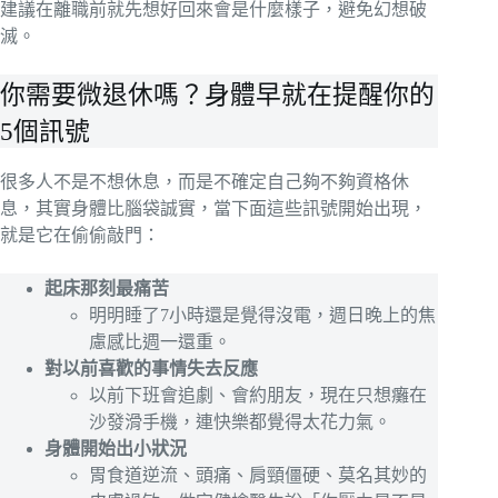
建議在離職前就先想好回來會是什麼樣子，避免幻想破
滅。
你需要微退休嗎？身體早就在提醒你的
5個訊號
很多人不是不想休息，而是不確定自己夠不夠資格休
息，其實身體比腦袋誠實，當下面這些訊號開始出現，
就是它在偷偷敲門：
起床那刻最痛苦
明明睡了7小時還是覺得沒電，週日晚上的焦
慮感比週一還重。
對以前喜歡的事情失去反應
以前下班會追劇、會約朋友，現在只想癱在
沙發滑手機，連快樂都覺得太花力氣。
身體開始出小狀況
胃食道逆流、頭痛、肩頸僵硬、莫名其妙的