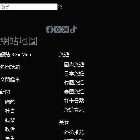
找
不
到
符
網站地圖
合
條
讀點 ReadMore
旅遊
件
國內旅遊
的
熱門話題
日本旅遊
結
奇聞趣事
果
韓國旅遊
泰國旅遊
新聞
打卡景點
國際
旅遊資訊
社會
娛樂
美食
政治
外送推薦
民生