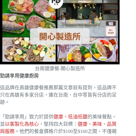
台南健康餐-開心製造所
勁請享用健康廚房
這品牌在高雄健康餐推薦那篇文章就有提到，這品牌不
只在高雄有多家分店，連在台南、台中等皆有分店的足
跡。
「勁請享用」致力於提供
健康、低油低鹽
的美味餐點，
並
以客製化為核心
，堅持四大目標：
健康、美味、品質
與服務
。他們的餐盒價格介於$100至$160之間，不僅親