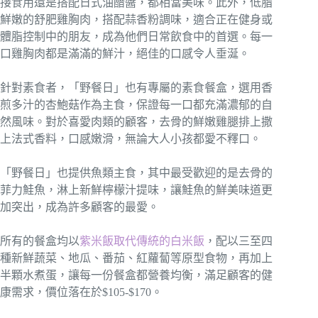
接食用還是搭配日式油醋醬，都相當美味。此外，低脂
鮮嫩的舒肥雞胸肉，搭配蒜香粉調味，適合正在健身或
體脂控制中的朋友，成為他們日常飲食中的首選。每一
口雞胸肉都是滿滿的鮮汁，絕佳的口感令人垂涎。
針對素食者，「野餐日」也有專屬的素食餐盒，選用香
煎多汁的杏鮑菇作為主食，保證每一口都充滿濃郁的自
然風味。對於喜愛肉類的顧客，去骨的鮮嫩雞腿排上撒
上法式香料，口感嫩滑，無論大人小孩都愛不釋口。
「野餐日」也提供魚類主食，其中最受歡迎的是去骨的
菲力鮭魚，淋上新鮮檸檬汁提味，讓鮭魚的鮮美味道更
加突出，成為許多顧客的最愛。
所有的餐盒均以
紫米飯取代傳統的白米飯
，配以三至四
種新鮮蔬菜、地瓜、番茄、紅蘿蔔等原型食物，再加上
半顆水煮蛋，讓每一份餐盒都營養均衡，滿足顧客的健
康需求，價位落在於$105-$170。