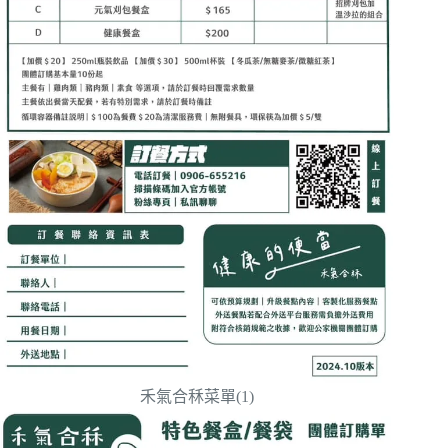
禾氣合秝菜單(1)