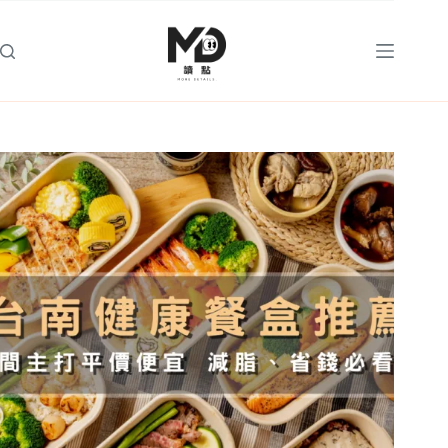
跳
至
主
要
內
容