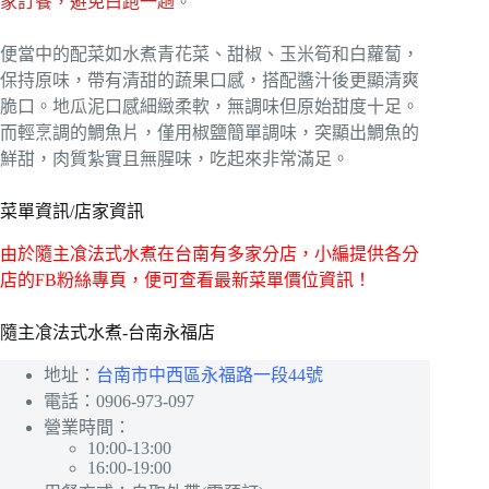
家訂餐，避免白跑一趟
。
便當中的配菜如水煮青花菜、甜椒、玉米筍和白蘿蔔，
保持原味，帶有清甜的蔬果口感，搭配醬汁後更顯清爽
脆口。地瓜泥口感細緻柔軟，無調味但原始甜度十足。
而輕烹調的鯛魚片，僅用椒鹽簡單調味，突顯出鯛魚的
鮮甜，肉質紮實且無腥味，吃起來非常滿足。
菜單資訊/店家資訊
由於隨主飡法式水煮在台南有多家分店，小編提供各分
店的FB粉絲專頁，便可查看最新菜單價位資訊！
隨主飡法式水煮-台南永福店
地址：
台南市中西區永福路一段44號
電話：0906-973-097
營業時間：
10:00-13:00
16:00-19:00