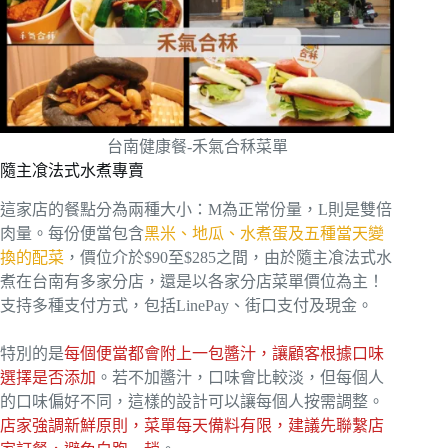
台南健康餐-禾氣合秝菜單
隨主飡法式水煮專賣
這家店的餐點分為兩種大小：M為正常份量，L則是雙倍
肉量。每份便當包含
黑米、地瓜、水煮蛋及五種當天變
換的配菜
，價位介於$90至$285之間，由於隨主飡法式水
煮在台南有多家分店，還是以各家分店菜單價位為主！
支持多種支付方式，包括LinePay、街口支付及現金。
特別的是
每個便當都會附上一包醬汁，讓顧客根據口味
選擇是否添加
。若不加醬汁，口味會比較淡，但每個人
的口味偏好不同，這樣的設計可以讓每個人按需調整。
店家強調新鮮原則，菜單每天備料有限，建議先聯繫店