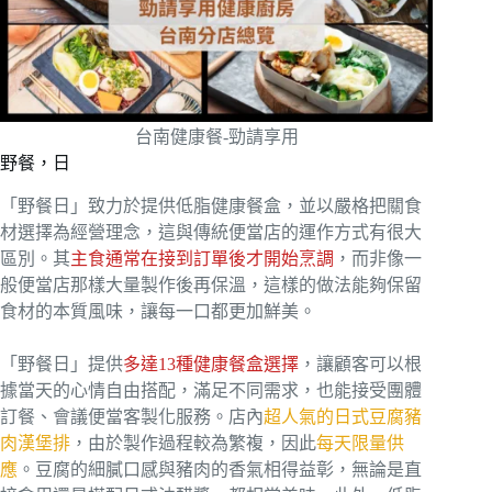
台南健康餐-勁請享用
野餐，日
「野餐日」致力於提供低脂健康餐盒，並以嚴格把關食
材選擇為經營理念，這與傳統便當店的運作方式有很大
區別。其
主食通常在接到訂單後才開始烹調
，而非像一
般便當店那樣大量製作後再保溫，這樣的做法能夠保留
食材的本質風味，讓每一口都更加鮮美。
「野餐日」提供
多達13種健康餐盒選擇
，讓顧客可以根
據當天的心情自由搭配，滿足不同需求，也能接受團體
訂餐、會議便當客製化服務。店內
超人氣的日式豆腐豬
肉漢堡排
，由於製作過程較為繁複，因此
每天限量供
應
。豆腐的細膩口感與豬肉的香氣相得益彰，無論是直