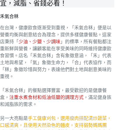
宜，減脂、省錢必看！
禾氣合秝
在台灣，健康飲食逐漸受到重視，「禾氣合秝」便是以
營養均衡與創意結合為理念，提供多樣健康餐點。這家
店秉持「
少油、少鹽、少調味
」的標準，所有餐點都注
重新鮮與營養，讓顧客能在享受美味的同時維持健康飲
食習慣。店名「禾氣合秝」含有象徵意涵，「禾」代表
土地與希望，「氣」象徵生命力，「合」代表協作，而
「秝」象徵珍惜與努力，表達他們對土地與創意美味的
重視。
「禾氣合秝」的餐點選擇豐富，最受歡迎的是健康餐
盒，
注重水煮食材和低油低鹽的調理方式
，滿足健身族
和減脂族的需求。
另一大亮點是
手工健康刈包，選用瘦肉搭配清炒蔬菜，
口感清爽，且使用天然染色的麵皮，支持弱勢媽媽團