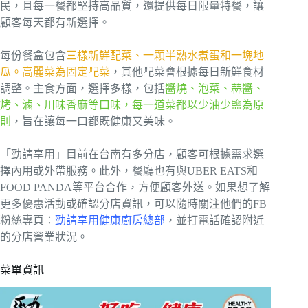
民，且每一餐都堅持高品質，還提供每日限量特餐，讓
顧客每天都有新選擇。
每份餐盒包含
三樣新鮮配菜、一顆半熟水煮蛋和一塊地
瓜。高麗菜為固定配菜
，其他配菜會根據每日新鮮食材
調整。主食方面，選擇多樣，包括
醬燒、泡菜、蒜醬、
烤、滷、川味香麻等口味，每一道菜都以少油少鹽為原
則
，旨在讓每一口都既健康又美味。
「勁請享用」目前在台南有多分店，顧客可根據需求選
擇內用或外帶服務。此外，餐廳也有與UBER EATS和
FOOD PANDA等平台合作，方便顧客外送。如果想了解
更多優惠活動或確認分店資訊，可以隨時關注他們的FB
粉絲專頁：
勁請享用健康廚房總部
，並打電話確認附近
的分店營業狀況。
菜單資訊