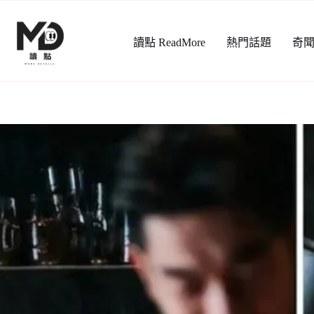
跳
至
讀點 ReadMore
熱門話題
奇
主
要
內
容