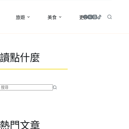
旅遊
美食
更多
讀點什麼
找
不
到
符
合
熱門文章
條