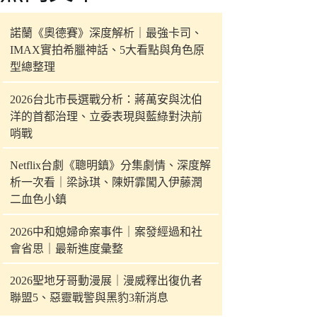
件
的
諾蘭《奧德賽》深度解析｜最強卡司、
結
IMAX實拍希臘神話、5大看點與角色原
果
型總整理
2026台北市長選戰分析：蔣萬安與沈伯
洋的首都治理、立委表現與藍綠對決前
哨戰
Netflix台劇《聰明鎮》分集劇情、深度解
析一次看｜梁詠琪、陳姸霏闖入伊藤潤
二血色小鎮
2026中和媳婦命案事件｜案發經過和社
會省思｜最新進度彙整
2026聖地牙哥動漫展｜漫威釋出復仇者
聯盟5、惡靈戰警與黑豹3新消息