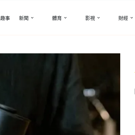
聞趣事
新聞
體育
影視
財經