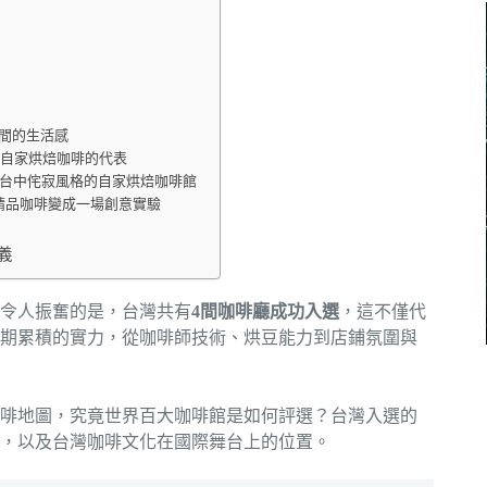
啡空間的生活感
ry：高雄自家烘焙咖啡的代表
asters：台中侘寂風格的自家烘焙咖啡館
ack：把精品咖啡變成一場創意實驗
義
令人振奮的是，台灣共有
4間咖啡廳成功入選
，這不僅代
期累積的實力，從咖啡師技術、烘豆能力到店鋪氛圍與
啡地圖，究竟世界百大咖啡館是如何評選？台灣入選的
，以及台灣咖啡文化在國際舞台上的位置。