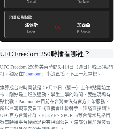
Nickal
Daukaus
羽量級焦點戰
洛佩斯
加西亞
VS
Lopes
K. Garcia
UFC Freedom 250轉播看哪裡？
UFC Freedom 250於美東時間6月14日（週日）晚上8點開
打，獨家在
Paramount+
串流直播，不上一般電視。
換算成台灣時間就是：6月15日（週一）上午8點開始主
卡，剛好是上班族通勤、學生上學的時間，要追現場有
點挑戰，Paramount+目前在台灣並沒有官方上架服務，
所以台灣觀眾要看正式直播會比較棘手，建議直接關注
UFC官方台灣社群、ELEVEN SPORTS等台灣常見格鬥
賽事轉播平台後續是否有相關公告，這部分目前還沒看