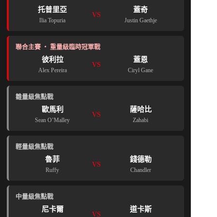
托普里亞
蓋奇
VS
Ilia Topuria
Justin Gaethje
聯合主賽 ・ 重量級臨時冠軍戰
彼利拉
蓋恩
VS
Alex Pereira
Ciryl Gane
雛量級焦點戰
歐馬利
薩哈比
VS
Sean O’Malley
Zahabi
輕量級焦點戰
魯菲
錢德勒
VS
Ruffy
Chandler
中量級焦點戰
尼卡爾
道卡斯
VS