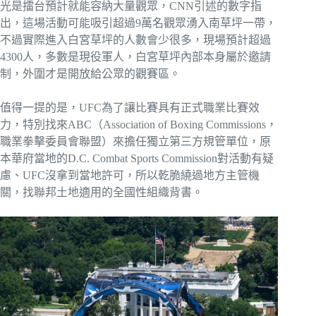
光是擂台預計就能容納大量觀眾，CNN引述的數字指
出，這場活動可能吸引超過9萬名觀眾湧入南草坪一帶，
不過實際進入白宮草坪的人數會少很多，現場預計超過
4300人，多數是現役軍人，白宮草坪內部本身屬於邀請
制，外圍才是開放給公眾的觀賽區。
值得一提的是，UFC為了讓比賽具有正式職業比賽效
力，特別找來ABC（Association of Boxing Commissions，
職業拳擊委員會聯盟）來擔任獨立第三方規管單位，原
本華府當地的D.C. Combat Sports Commission對活動有疑
慮、UFC沒拿到當地許可，所以乾脆繞過地方主管機
關，找聯邦土地適用的全國性組織背書。