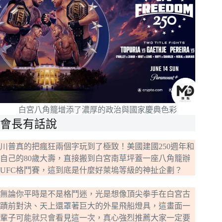
白宮八角籠增添了濃厚的政治與國家慶典色彩
會長有話說
川普真的把瘋狂兩個字玩到了極致！美國建國250週年和
自己的80歲大壽，直接搬到白宮南草坪蓋一座八角籠辦
UFC格鬥賽，這到底是什麼好萊塢等級的神扯企劃？
無論你平時是不是格鬥迷，光是想像頂尖拳手在白宮古
蹟前對決、天上還罩著巨大的外星飛船燈具，這畫面一
輩子可能就只會看見這一次，真心強烈推薦大家一定要