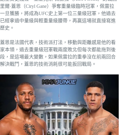
里爾·蓋恩（Ciryl Gane）爭奪重量級臨時冠軍，佩雷拉
一旦獲勝，將成為UFC史上第一位三量級冠軍，他過去
已經拿過中量級與輕重量級腰帶，再贏這場就直接寫進
歷史。
蓋恩是法國代表，技術派打法，移動與距離感是他的看
家本領，過去重量級冠軍戰兩度敗北但每次都能拖到後
段，是這場最大變數，如果佩雷拉的重拳沒在前兩回合
解決戰鬥，蓋恩的技術消耗很可能扳回戰局。