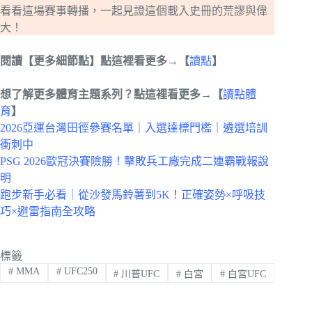
看看這場賽事轉播，一起見證這個載入史冊的荒謬與偉
大！
閱讀【更多細節點】點這裡看更多→【
讀點
】
想了解更多體育主題系列？點這裡看更多→【
讀點體
育
】
2026亞運台灣田徑參賽名單｜入選達標門檻｜遴選培訓
衝刺中
PSG 2026歐冠決賽險勝！擊敗兵工廠完成二連霸戰報說
明
跑步新手必看｜從沙發馬鈴薯到5K！正確姿勢×呼吸技
巧×避雷指南全攻略
標籤
#
MMA
#
UFC250
#
川普UFC
#
白宮
#
白宮UFC