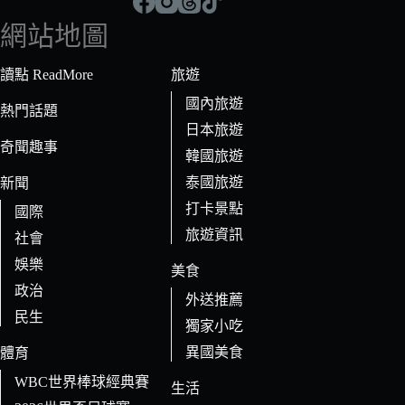
到
符
網站地圖
合
條
讀點 ReadMore
旅遊
件
國內旅遊
的
熱門話題
日本旅遊
結
奇聞趣事
果
韓國旅遊
泰國旅遊
新聞
打卡景點
國際
旅遊資訊
社會
娛樂
美食
政治
外送推薦
民生
獨家小吃
異國美食
體育
WBC世界棒球經典賽
生活