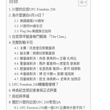
目錄
川普的白宮UFC Freedom 250
為什麼選在6月14日？
美國建國250週年
川普的80歲生日
Flag Day美國旗日加持
白宮草坪變身格鬥戰場 「The Claw」
完整對戰卡司
主賽｜托普里亞對戰蓋奇
副主賽｜佩雷拉對戰蓋恩
雛量級對決｜肖恩·奧馬利vs.艾曼·扎哈比
重量級對決｜喬許·霍基特vs.德里克·劉易斯
輕量級對決｜毛里西奧·魯菲vs. 麥可·錢德勒
中量級對決｜博·尼卡爾vs. 凱爾·道高斯
羽量級對決｜迭戈·洛佩斯vs. 史蒂夫·加西亞
UFC Freedom 250轉播看哪裡？
林肯紀念堂記者會與正式秤重
訴訟與爭議
關於川普的白宮UFC 250常見QA
UFC Freedom 250跟一般UFC比賽有什麼不同？