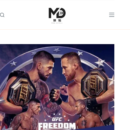
跳
至
主
要
內
容