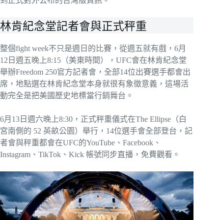
到正式對外公布的台灣版資訊。
林肯紀念堂記者會與正式秤重
整個fight week不只是週日的比賽，從週五就有戲，6月
12日週五晚上8:15（美東時間），UFC會在林肯紀念堂
舉辦Freedom 250官方記者會，全部14位出賽選手都會出
席，地點選在林肯紀念堂本身就很有象徵意義，這場活
動完全是把美國歷史地標當行銷舞台。
6月13日週六晚上8:30，正式秤重儀式在The Ellipse（白
宮南側的 52 英畝公園）舉行，14位選手會全部登台，記
者會與秤重都會在UFC的YouTube、Facebook、
Instagram、TikTok、Kick 帳號同步直播，免費觀看。