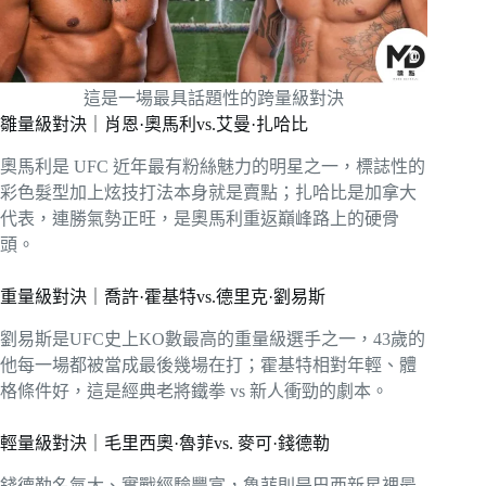
這是一場最具話題性的跨量級對決
雛量級對決｜肖恩·奧馬利vs.艾曼·扎哈比
奧馬利是 UFC 近年最有粉絲魅力的明星之一，標誌性的
彩色髮型加上炫技打法本身就是賣點；扎哈比是加拿大
代表，連勝氣勢正旺，是奧馬利重返巔峰路上的硬骨
頭。
重量級對決｜喬許·霍基特vs.德里克·劉易斯
劉易斯是UFC史上KO數最高的重量級選手之一，43歲的
他每一場都被當成最後幾場在打；霍基特相對年輕、體
格條件好，這是經典老將鐵拳 vs 新人衝勁的劇本。
輕量級對決｜毛里西奧·魯菲vs. 麥可·錢德勒
錢德勒名氣大、實戰經驗豐富，魯菲則是巴西新星裡最