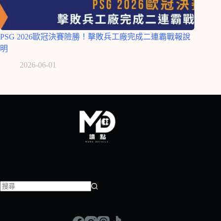
PSG 2026歐冠決賽險勝！擊敗兵工廠完成二連霸戰報說
明
2026-06-01
找
不