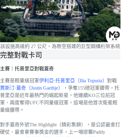
該設施高達約 27 公尺，為懸空搭建的巨型鋼構桁架系統
完整對戰卡司
主賽｜托普里亞對戰蓋奇
主賽是輕量級冠軍
伊利亞·托普里亞（Ilia Topuria）
對戰
賈斯汀·蓋奇（Justin Gaethje）
，爭奪155磅冠軍腰帶，托
普里亞是近年最熱門的崛起新星，他連續KO三位前冠
軍、兩度奪得UFC不同量級冠軍，這場是他首次衛冕輕
量級腰帶。
對手蓋奇外號The Highlight（精彩集錦），是公認最會打
硬仗、最會拿賽事獎金的選手，上一場逆襲Paddy