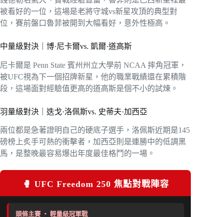
被看好的一位，這場是老將守城vs新星攻頂的典型對
位，賽前盤口魯菲被開到大幅看好，意外性極高。
中量級對決｜博·尼卡爾vs. 凱爾·道高斯
尼卡爾是 Penn State 賓州州立大學前 NCAA 摔角冠軍，
被UFC視為下一個招牌新星，他的職業戰績還在累積階
段，這場面對經驗值更高的道高斯是個不小的試煉。
羽量級對決｜迭戈·洛佩斯vs. 史蒂夫·加西亞
兩位都是急著證明自己的硬底子選手，洛佩斯近期是145
磅榜上炙手可熱的衝擊者，加西亞則是連勝中的低調黑
馬，是整晚最容易爆出年度最佳格鬥的一場。
🥊 UFC Freedom 250 焦點對戰陣容
頭條主賽 ・ 輕量級冠軍戰