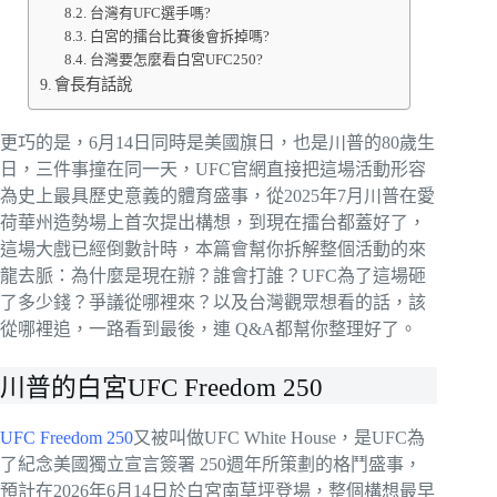
台灣有UFC選手嗎?
白宮的擂台比賽後會拆掉嗎?
台灣要怎麼看白宮UFC250?
會長有話說
更巧的是，6月14日同時是美國旗日，也是川普的80歲生
日，三件事撞在同一天，UFC官網直接把這場活動形容
為史上最具歷史意義的體育盛事，從2025年7月川普在愛
荷華州造勢場上首次提出構想，到現在擂台都蓋好了，
這場大戲已經倒數計時，本篇會幫你拆解整個活動的來
龍去脈：為什麼是現在辦？誰會打誰？UFC為了這場砸
了多少錢？爭議從哪裡來？以及台灣觀眾想看的話，該
從哪裡追，一路看到最後，連 Q&A都幫你整理好了。
川普的白宮UFC Freedom 250
UFC Freedom 250
又被叫做UFC White House，是UFC為
了紀念美國獨立宣言簽署 250週年所策劃的格鬥盛事，
預計在2026年6月14日於白宮南草坪登場，整個構想最早