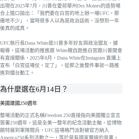
出現在2025年7月，川普在愛荷華州Des Moines的造勢場
合上隨口拋出：「我們要在白宮的地上辦一場UFC，那
邊地不少」，當時很多人以為是政治話術，沒想到一年
後真的成真。
UFC執行長Dana White是川普多年好友與政治盟友，據
報導，這場活動的推進跟 White親自跑進白宮跟川普開會
有直接關係，2025年8月，Dana White在Instagram 直播上
宣布「白宮這場仗，定了」，從那之後整件事就一路推
進到擂台動工。
為什麼選在6月14日？
美國建國250週年
整場活動的正式名稱Freedom 250直接指向美國獨立宣言
簽署250週年，這是全美一整年的紀念活動主軸，從博物
館特展到軍隊閱兵，UFC這場格鬥派對被官方納入
America250系列活動之一，等於是有國家層級的背書。