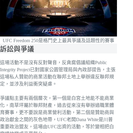
UFC Freedom 250是格鬥史上最具爭議及話題性的賽事
訴訟與爭議
這場活動不是沒有反對聲音，反貪腐倡議組織Public
Integrity Project已對國家公園管理局與內政部提告，主張
這場私人贊助的商業活動在聯邦土地上舉辦違反聯邦規
定，並涉及利益衝突疑慮。
爭議點主要有兩個層次，第一個是白宮土地能不能商業
化，南草坪屬於聯邦財產，過去從來沒有舉辦過職業體
育賽事，更不要說是商業營利活動，第二個是贊助商與
政治獻金之間的灰色地帶，UFC老闆Dana White是川普
重要政治盟友，這場由UFC出資的活動，等於變相把白