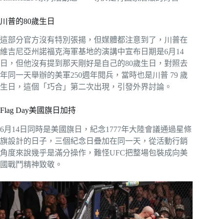
川普的80歲生日
這部分官方沒有特別張揚，但媒體都注意到了，川普在
維吉尼亞州諾福克海軍基地的演講中宣布日期是6月14
日，但他沒有提到那天剛好是自己的80歲生日，對照去
年同一天舉辦的美軍250週年閱兵，當時也是川普 79 歲
生日，這個「巧合」第二次出現，引發外界討論。
Flag Day美國旗日加持
6月14日同時是美國旗日，紀念1777年大陸會議通過星條
旗設計的日子，三個紀念日疊加在同一天，從活動行銷
角度來說幾乎是滿分操作，難怪UFC把整場包裝成向美
國戰鬥精神致敬。