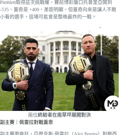
Pimblett取得這次挑戰權，賽前博彩盤口托普里亞開到
-535、蓋奇是 +400，差距明顯，但蓋奇向來是讓人不敢
小看的選手，這場可能會是整晚最炸的一戰。
兩位
終結者在南草坪展開對決
副主賽｜佩雷拉對戰蓋恩
副主賽更瘋狂，亞歷克斯·佩雷拉（Alex Pereira）對戰西