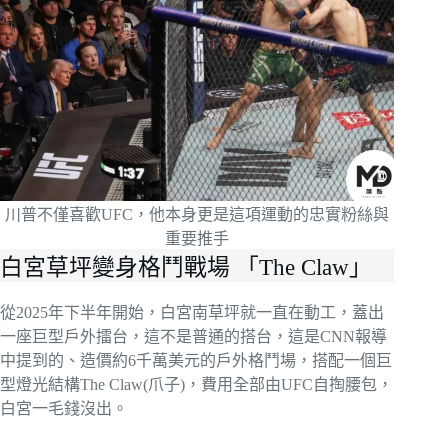
川普不僅喜歡UFC，他本身更是這項運動的忠實粉絲與
重要推手
白宮草坪變身格鬥戰場 「The Claw」
從2025年下半年開始，白宮南草坪就一直在動工，蓋出
一座巨型戶外擂台，這不是普通的搭台，這是CNN報導
中提到的、造價約6千萬美元的戶外格鬥場，搭配一個巨
型燈光結構The Claw(爪子)，費用全部由UFC自掏腰包，
白宮一毛錢沒出。