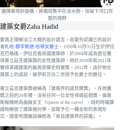
選擇單塔斜張橋，將橋塔集中在淡水側，保留下河口完
整的視野
建築女爵Zaha Hadid
要真正理解淡江大橋的設計語言，就要先認識它的設計
者
札哈·穆罕默德·哈蒂女爵士
，1950年10月31日生於伊拉
克巴格達，伊拉克裔英國建築師，於2004年成為首位獲
得普立茲克建築獎的女性建築師，她於2010年和2011年
獲得英國建築的最高榮譽史特靈獎，2012年，由於她在
建築上的成就，被伊莉莎白二世授予女爵士的爵位。
普立茲克建築獎被稱為「建築界的諾貝爾獎」，在她獲
獎之前的26年裡，沒有任何一位女性得過這個獎，倫敦
衛報稱她為曲線女王（Queen of the curve），紐約時報讚
揚她解放了建築幾何學，並賦予它一種全新的表現形
式，國家地理雜誌稱她為「來自建築界的惡魔」。