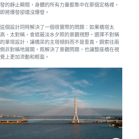
發的靜止瞬間，身體的所有力量都集中在那個定格裡，
即將爆發卻還沒爆發。
這個設計同時解決了一個很實際的問題：如果橋塔太
高、太對稱，會遮蔽淡水夕照的景觀視野，選擇不對稱
的單塔設計，讓橋梁的主塔傾斜而不是垂直，鋼索往兩
側非對稱地展開，既解決了景觀問題，也讓整座橋在視
覺上更加流動和輕盈。