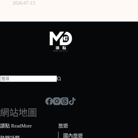
2026-07-15
找
不
到
符
網站地圖
合
條
讀點 ReadMore
旅遊
件
國內旅遊
的