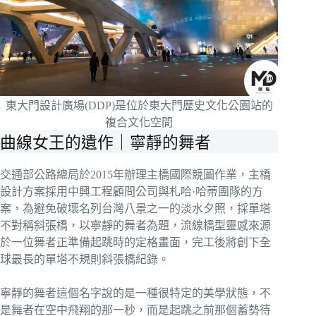
東大門設計廣場(DDP)是位於東大門歷史文化公園站的
複合文化空間
曲線女王的遺作｜寧靜的舞者
交通部公路總局於2015年辦理主橋國際競圖作業，主橋
設計方案採用中興工程顧問公司與札哈·哈蒂團隊的方
案，為避免破壞名列台灣八景之一的淡水夕照，採單塔
不對稱斜張橋，以寧靜的舞者為題，流線橋型靈感來源
於一位舞者正準備起跳時的定格畫面，完工後將創下全
球最長的單塔不規則斜張橋紀錄。
寧靜的舞者這個名字說的是一種很特定的美學狀態，不
是舞者在空中飛翔的那一秒，而是起跳之前那個蓄勢待