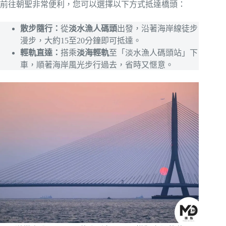
前往朝聖非常便利，您可以選擇以下方式抵達橋頭：
散步隨行：
從
淡水漁人碼頭
出發，沿著海岸線徒步
漫步，大約15至20分鐘即可抵達。
輕軌直達：
搭乘
淡海輕軌
至「淡水漁人碼頭站」下
車，順著海岸風光步行過去，省時又愜意。