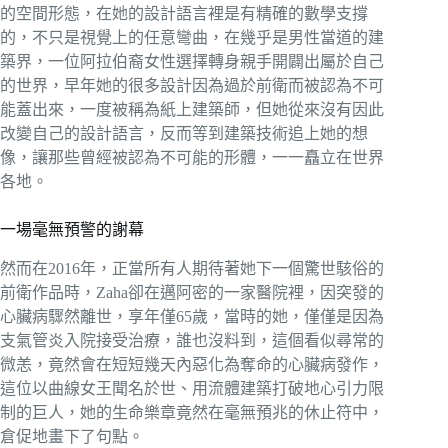
的空間形態，在她的設計語言裡是有精確的數學支撐
的，不只是視覺上的任意彎曲，在幾乎是男性當道的建
築界，一位阿拉伯裔女性選擇轉身親手開闢出屬於自己
的世界，早年她的很多設計因為過於前衛而被認為不可
能蓋出來，一度被稱為紙上建築師，但她從來沒有因此
改變自己的設計語言，反而等到建築技術追上她的想
像，讓那些曾經被認為不可能的形體，一一矗立在世界
各地。
一場毫無預警的謝幕
然而在2016年，正當所有人期待著她下一個驚世駭俗的
前衛作品時，Zaha卻在邁阿密的一家醫院裡，因突發的
心臟病驟然離世，享年僅65歲，當時的她，僅僅是因為
支氣管炎入院接受治療，誰也沒料到，這個看似尋常的
微恙，竟然會在短短幾天內惡化為奪命的心臟病發作，
這位以曲線女王聞名於世、用流體建築打破地心引力限
制的巨人，她的生命樂章竟然在毫無預兆的休止符中，
倉促地畫下了句點。