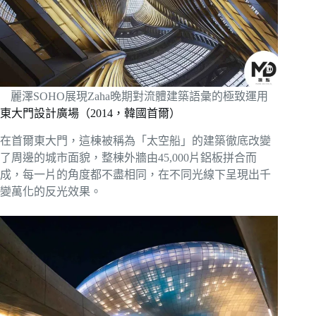
麗澤SOHO展現Zaha晚期對流體建築語彙的極致運用
東大門設計廣場（2014，韓國首爾）
在首爾東大門，這棟被稱為「太空船」的建築徹底改變
了周邊的城市面貌，整棟外牆由45,000片鋁板拼合而
成，每一片的角度都不盡相同，在不同光線下呈現出千
變萬化的反光效果。