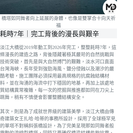
橋塔如同舞者向上延展的身體，也像是雙掌合十向天祈
福
耗時7年｜完工背後的漫長與艱辛
淡江大橋從2019年動工到2026年完工，整整耗時7年，這
條漫長的建造之路，背後隱藏著極其嚴苛的自然挑戰與
技術突破，首先是與大自然搏鬥的艱難，淡水河口直面
台灣海峽，長年受到強勁海風、鹽分侵蝕以及潮汐的嚴
酷考驗，施工團隊必須採用最高規格的抗腐蝕結構材
料，並在洶湧的海流中打下穩固的地基，再加上該處地
質結構異常複雜，每一次的挖掘與推進都如同在刀尖上
跳舞，稍有不慎便會影響整體結構安全。
其次，則是為了成就世界級的建築美學，淡江大橋由傳
奇建築女王扎哈·哈蒂的事務所設計，採用了全球極罕見
的單塔不對稱斜張橋設計，為了完美呈現那如同舞者般
靈動的流線型橋塔，同時又要確保橋梁結構能夠抗震、