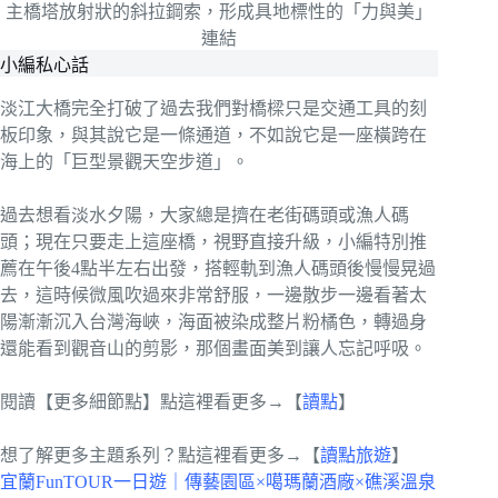
主橋塔放射狀的斜拉鋼索，形成具地標性的「力與美」
連結
小編私心話
淡江大橋完全打破了過去我們對橋樑只是交通工具的刻
板印象，與其說它是一條通道，不如說它是一座橫跨在
海上的「巨型景觀天空步道」。
過去想看淡水夕陽，大家總是擠在老街碼頭或漁人碼
頭；現在只要走上這座橋，視野直接升級，小編特別推
薦在午後4點半左右出發，搭輕軌到漁人碼頭後慢慢晃過
去，這時候微風吹過來非常舒服，一邊散步一邊看著太
陽漸漸沉入台灣海峽，海面被染成整片粉橘色，轉過身
還能看到觀音山的剪影，那個畫面美到讓人忘記呼吸。
閱讀【更多細節點】點這裡看更多→【
讀點
】
想了解更多主題系列？點這裡看更多→【
讀點旅遊
】
宜蘭FunTOUR一日遊｜傳藝園區×噶瑪蘭酒廠×礁溪溫泉