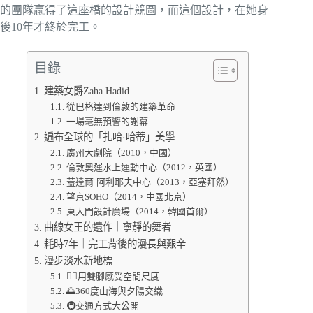
的團隊贏得了這座橋的設計競圖，而這個設計，在她身
後10年才終於完工。
目錄
建築女爵Zaha Hadid
從巴格達到倫敦的建築革命
一場毫無預警的謝幕
遍布全球的「扎哈·哈蒂」美學
廣州大劇院（2010，中國）
倫敦奧運水上運動中心（2012，英國）
蓋達爾·阿利耶夫中心（2013，亞塞拜然）
望京SOHO（2014，中國北京）
東大門設計廣場（2014，韓國首爾）
曲線女王的遺作｜寧靜的舞者
耗時7年｜完工背後的漫長與艱辛
漫步淡水新地標
🚶‍♂️用雙腳感受空間尺度
🌅360度山海與夕陽交織
🚇交通方式大公開