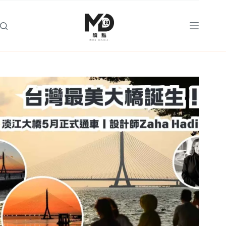
跳
至
主
要
內
容