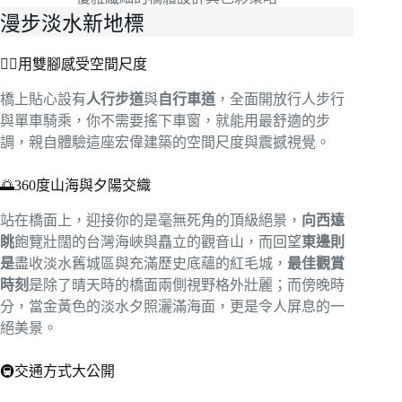
漫步淡水新地標
🚶‍♂️用雙腳感受空間尺度
橋上貼心設有
人行步道
與
自行車道
，全面開放行人步行
與單車騎乘，你不需要搖下車窗，就能用最舒適的步
調，親自體驗這座宏偉建築的空間尺度與震撼視覺。
🌅360度山海與夕陽交織
站在橋面上，迎接你的是毫無死角的頂級絕景，
向西遠
眺
飽覽壯闊的台灣海峽與矗立的觀音山，而回望
東邊則
是
盡收淡水舊城區與充滿歷史底蘊的紅毛城，
最佳觀賞
時刻
是除了晴天時的橋面兩側視野格外壯麗；而傍晚時
分，當金黃色的淡水夕照灑滿海面，更是令人屏息的一
絕美景。
🚇交通方式大公開